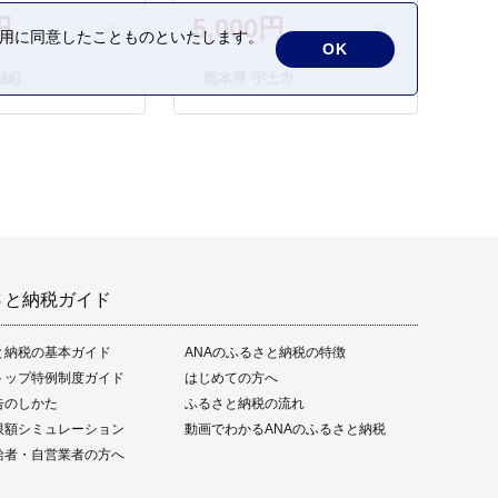
円
5,000円
の利用に同意したことものといたします。
OK
城町
熊本県 宇土市
さと納税ガイド
と納税の基本ガイド
ANAのふるさと納税の特徴
トップ特例制度ガイド
はじめての方へ
告のしかた
ふるさと納税の流れ
限額シミュレーション
動画でわかるANAのふるさと納税
給者・自営業者の方へ