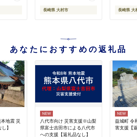
120]
ハム はむ
長崎県 大村市
長崎県 大
んなー フ
ロース ろ
もも 豚バ
ぶしゃぶ 
期便 / 大
ファーム
あなたにおすすめの返礼品
[ACAA072
熊本地震 災
八代市向け 災害支援※山梨
益城町 令
なし】
県富士吉田市による八代市
害支援【
への支援【返礼品なし】