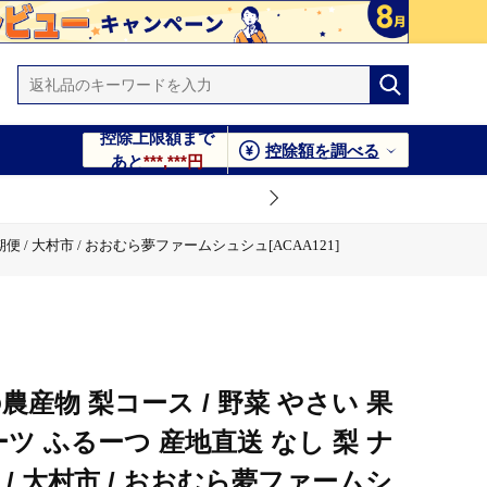
控除上限額まで
控除額を調べる
あと
***,***円
 / 大村市 / おおむら夢ファームシュシュ[ACAA121]
ファームシュシュ[ACAA121]
産物 梨コース / 野菜 やさい 果
ツ ふるーつ 産地直送 なし 梨 ナ
/ 大村市 / おおむら夢ファームシ