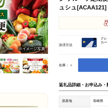
ュシュ[ACAA121]
クレ
カー
決済方法
在庫：
○
返礼品詳細・お申込み・
原産地
長崎県