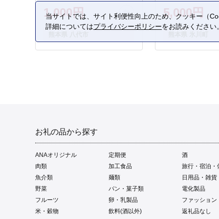
1,000円
5,000円
当サイトでは、サイト利便性向上のため、クッキー（Coo
詳細については
プライバシーポリシー
をお読みください
熊本県 八代市
熊本県 氷川町
お礼の品から探す
ANAオリジナル
定期便
酒
肉類
加工食品
旅行・宿泊・
魚介類
麺類
日用品・雑貨
野菜
パン・菓子類
電化製品
フルーツ
卵・乳製品
ファッション
米・穀物
飲料(酒以外)
返礼品なし