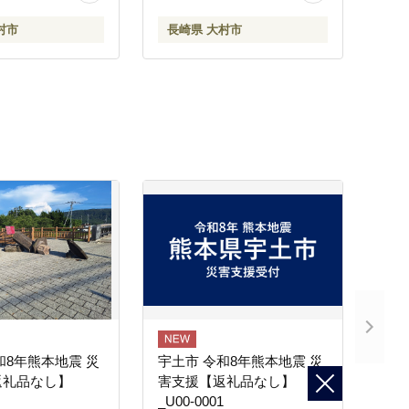
 ウインナー うい
村市
長崎県 大村市
ランク 豚ロース
ーす 豚モモ モモ
ラ バラ 焼肉 しゃ
スライス 豚肉定
村市 / おおむら夢
シュシュ
]
和8年熊本地震 災
宇土市 令和8年熊本地震 災
返礼品なし】
害支援【返礼品なし】
_U00-0001