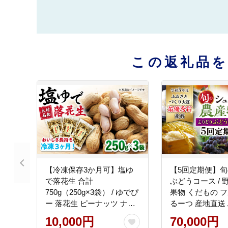
この返礼品
【冷凍保存3か月可】塩ゆ
【5回定期便】
で落花生 合計
ぶどうコース / 
750g（250g×3袋） / ゆでぴ
果物 くだもの フ
ー 落花生 ピーナッツ ナッ
るーつ 産地直送 
ツ おつまみ おやつ / 大村市
萄 ブドウ フルー
10,000円
70,000円
/ 浦川豆店[ACZR001]
大村市 / おおむ