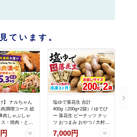
見ています。
け】 ナルちゃん
塩ゆで落花生 合計
肉満喫コース 総
400g（200g×2袋）/ ゆでぴ
g（豚肉しゃぶしゃ
ー 落花生 ピーナッツ ナッ
イス・焼肉・とん
ツ おつまみ おやつ / 大村市
g ハムセット
/ 浦川豆店 [ACZR011]
0円
7,000円
/ 豚肉 ロースハム