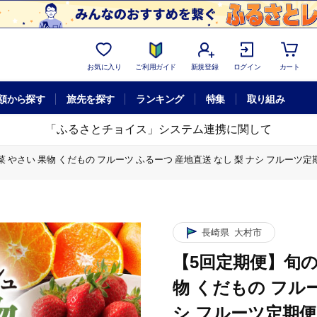
お気に入り
ご利用ガイド
新規登録
ログイン
カート
額から探す
旅先を探す
ランキング
特集
取り組み
「ふるさとチョイス」システム連携に関して
 やさい 果物 くだもの フルーツ ふるーつ 産地直送 なし 梨 ナシ フルーツ定期便
ルーツ ふるーつ 産地直送 なし 梨 ナシ フルーツ定期便 / 大村市 / おおむら夢
長崎県
大村市
【5回定期便】旬の農
物 くだもの フルー
シ フルーツ定期便 