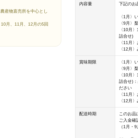
内容量
下記のお
ぶ農産物直売所を中心とし
〈1月〉い
〈9月〉梨2
0月、11月、12月の5回
〈10月
詰合せ)
〈11月〉
〈12月〉
賞味期限
〈1月〉
〈9月〉梨
〈10月
詰合せ)
ださい
〈11月
〈12月
配送時期
このお品
ご入金確
（1月・9