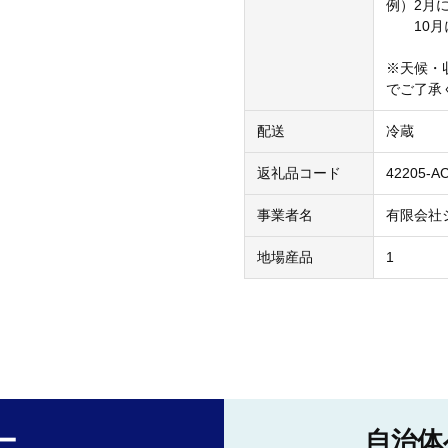
例）2月
10月に
※天候・
でご了承
配送
冷蔵
返礼品コード
42205-A
事業者名
有限会社
地場産品
1
ー
自治体