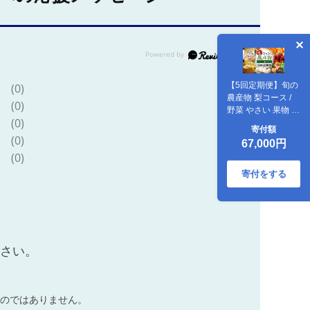
【5回定期便】旬の
(0)
農産物 梨コース /
(0)
野菜 やさい 果物 く
(0)
だもの フルーツ ふ
寄付額
るーつ 産地直送 な
(0)
67,000円
し 梨 ナシ フルーツ
(0)
定期便 / 大村市 / お
おむら夢ファーム
寄付をする
シュシュ
[ACAA121]
ださい。
のではありません。