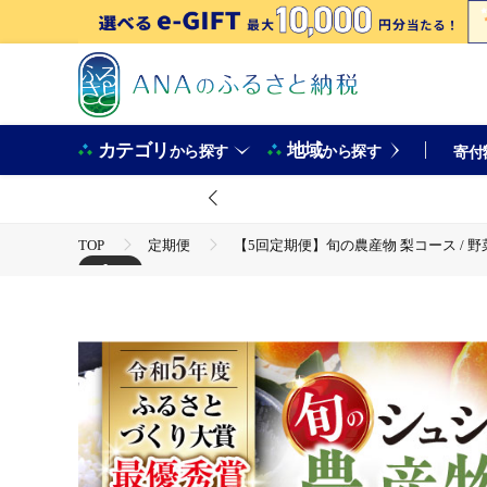
カテゴリ
地域
から探す
から探す
寄付
TOP
定期便
【5回定期便】旬の農産物 梨コース / 野菜
+1
TOP
定期便
フルーツ(定期便)
【5回定期便】旬の農産物 梨コース / 野菜 やさい 果物 くだもの フ