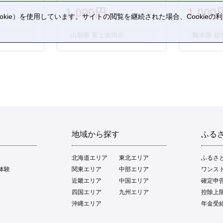
1,000円
1,000
kie）を使用しています。サイトの閲覧を継続された場合、Cookie
。
山梨県 富士吉田市
熊本県 益
地域から探す
ふる
北海道エリア
東北エリア
ふるさ
体験
関東エリア
中部エリア
ワンス
近畿エリア
中国エリア
確定申
四国エリア
九州エリア
控除上
沖縄エリア
年金受