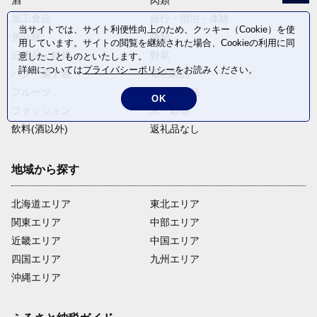
加工食品
旅行・宿泊・体験
当サイトでは、サイト利便性向上のため、クッキー（Cookie）を使
魚介類
麺類
用しています。サイトの閲覧を継続された場合、Cookieの利用に同
日用品・雑貨
野菜
意したことものといたします。
詳細については
プライバシーポリシー
をお読みください。
パン・菓子類
電化製品
フルーツ
卵・乳製品
OK
ファッション
米・穀物
飲料(酒以外)
返礼品なし
地域から探す
北海道エリア
東北エリア
関東エリア
中部エリア
近畿エリア
中国エリア
四国エリア
九州エリア
沖縄エリア