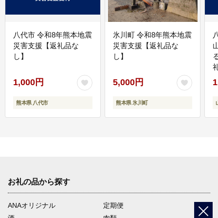
八代市 令和8年熊本地震
氷川町 令和8年熊本地震
災害支援【返礼品な
災害支援【返礼品な
し】
し】
1,000円
5,000円
1
熊本県 八代市
熊本県 氷川町
お礼の品から探す
ANAオリジナル
定期便
酒
肉類