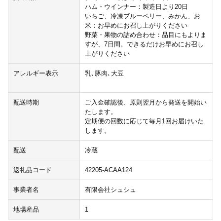
ハム・ウインナー：製造日より20日
いちご、冷凍ブルーベリー、みかん、お
米：お早めにお召し上がりください
野菜・果物の詰め合わせ：品目にもよりま
すが、7日間。できるだけお早めにお召し
上がりください
アレルギー表示
乳､豚肉､大豆
配送時期
ご入金確認後、原則翌月から発送を開始い
たします。
定期便の回数に応じて毎月1回お届けいた
します。
配送
冷蔵
返礼品コード
42205-ACAA124
事業者名
有限会社シュシュ
地場産品
1