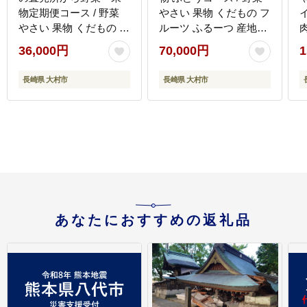
物定期便コース / 野菜
やさい 果物 くだもの フ
イ
やさい 果物 くだもの フ
ルーツ ふるーつ 産地直
ルーツ ふるーつ 産地直
送 ぶどう 葡萄 ブドウ
36,000円
70,000円
1
送 フルーツ定期便 / 大
フルーツ定期便 / 大村市
村市 / おおむら夢ファー
/ おおむら夢ファームシ
[
長崎県 大村市
長崎県 大村市
ムシュシュ[ACAA164]
ュシュ[ACAA120]
あなたにおすすめの返礼品