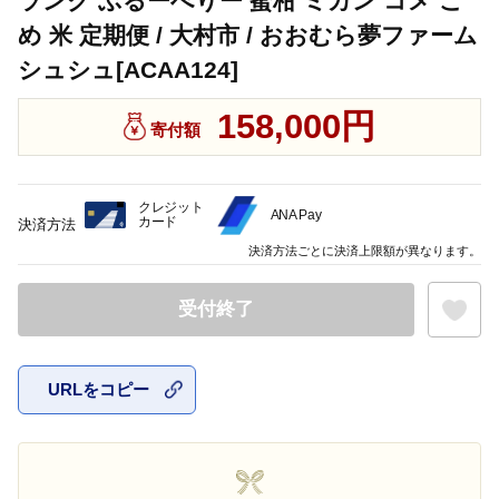
ランク ぶるーべりー 蜜柑 ミカン コメ こ
め 米 定期便 / 大村市 / おおむら夢ファーム
シュシュ[ACAA124]
158,000円
寄付額
クレジット
ANA Pay
カード
決済方法
決済方法ごとに決済上限額が異なります。
受付終了
URLをコピー
お気に入