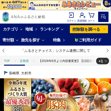
ログイン
新規登録
カート
カテゴリ
地域
ランキング
控除額を調べる
寄付額
旅先を探す
特集
ご利用ガイド
「ふるさとチョイス」システム連携に関して
+1
TOP
定期便
【2026年8月より内容量変更】【12回定期便】豚肉＆農産
TOP
定期便
ほかの定期便
【2026年8月より内容量変更】【1
長崎県
大村市