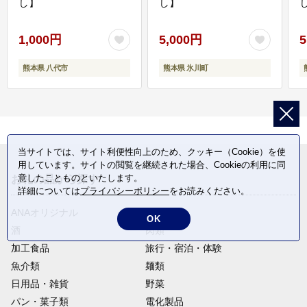
し】
し】
し
1,000円
5,000円
5
熊本県 八代市
熊本県 氷川町
当サイトでは、サイト利便性向上のため、クッキー（Cookie）を使
用しています。サイトの閲覧を継続された場合、Cookieの利用に同
意したことものといたします。
お礼の品から探す
詳細については
プライバシーポリシー
をお読みください。
ANAオリジナル
定期便
OK
酒
肉類
加工食品
旅行・宿泊・体験
魚介類
麺類
日用品・雑貨
野菜
パン・菓子類
電化製品