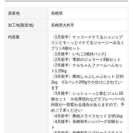
原産地
長崎県
加工地(製造地)
長崎県大村市
内容量
〈1月前半〉ケッコ～イケてるシュシュプ
リンとモ～っとイケてるジャージーみるく
プリン6個セット
〈1月後半〉いちご1箱(4パック)
〈2月前半〉季節のジェラート8個セット
〈2月後半〉ナルちゃんファームハムセッ
ト1.25kg
〈3月前半〉豚肉しゃぶしゃぶセット 計約
1kg ※1パック200gで小分けにされてい
ます
〈3月後半〉シュシュ～っと飲むジュレ10
個セット ※在庫切れなどでフレーバーの
内容が一部変わる場合がありますので、予
めご了承ください
〈4月前半〉豚肉スライスセット 計約1kg
〈4月後半〉長崎和牛ハンバーグ10個セッ
ト
〈5月前半〉長崎和牛リブローススライス