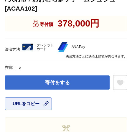
[ACAA102]
378,000円
寄付額
クレジット
ANA Pay
カード
決済方法
決済方法ごとに決済上限額が異なります。
在庫：
○
寄付をする
URLをコピー
お気に入