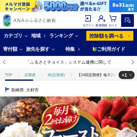
ログイン
新規登録
カート
カテゴリ
地域
ランキング
控除額を調べる
寄付額
旅先を探す
特集
ご利用ガイド
「ふるさとチョイス」システム連携に関して
+1
TOP
定期便
肉(定期便)
【24回定期便】毎月2回お届け！ファー
TOP
定期便
フルーツ(定期便)
【24回定期便】毎月2回お届け！
長崎県
大村市