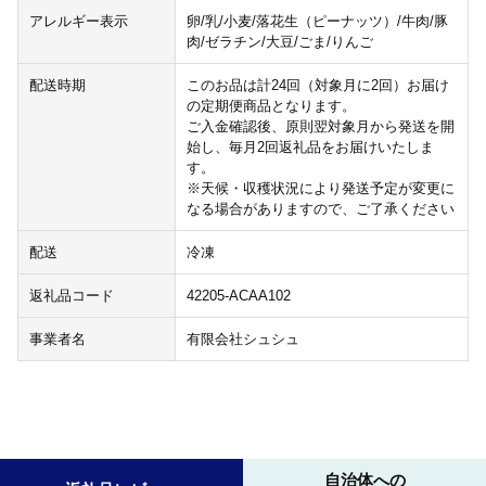
アレルギー表示
卵/乳/小麦/落花生（ピーナッツ）/牛肉/豚
肉/ゼラチン/大豆/ごま/りんご
配送時期
このお品は計24回（対象月に2回）お届け
の定期便商品となります。
ご入金確認後、原則翌対象月から発送を開
始し、毎月2回返礼品をお届けいたしま
す。
※天候・収穫状況により発送予定が変更に
なる場合がありますので、ご了承ください
配送
冷凍
返礼品コード
42205-ACAA102
事業者名
有限会社シュシュ
自治体への