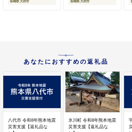
長崎県 大村市
長崎県 大村市
蜜柑 定期便 / 大村市 / お
市 / 株式会社TENTIAL
おむら夢ファームシュ
[ACAD041]
シュ[ACAA125]
あなたにおすすめの返礼品
八代市 令和8年熊本地震
氷川町 令和8年熊本地震
災害支援【返礼品な
災害支援【返礼品な