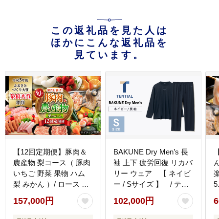
この返礼品を見た人は
ほかにこんな返礼品を
見ています。
【12回定期便】豚肉＆
BAKUNE Dry Men’s 長
農産物 梨コース（ 豚肉
袖 上下 疲労回復 リカバ
いちご 野菜 果物 ハム
リー ウェア 【 ネイビ
梨 みかん ）/ ロース 豚
ー / Sサイズ 】 / テン
バラ イチゴ 苺 モモ や
シャル bakune パジャマ
157,000円
102,000円
6
さい くだもの ふるーつ
リカバリーウェア 疲労
はむ ナシ なし ミカン
回復 スウェット / 大村
ト