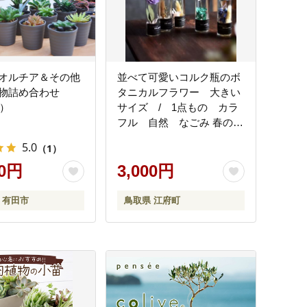
オルチア＆その他
並べて可愛いコルク瓶のボ
物詰め合わせ
タニカルフラワー 大きい
2）
サイズ / 1点もの カラ
フル 自然 なごみ 春の
柚 0822
5.0
（1）
00円
3,000円
 有田市
鳥取県 江府町