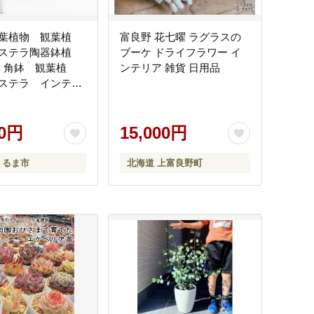
葉植物 観葉植
富良野 花七曜 ラグラスの
ステラ陶器鉢植
ブーケ ドライフラワー イ
 角鉢 観葉植
ンテリア 雑貨 日用品
ステラ インテリ
き おしゃれ イ
グリーン 緑のあ
 ハウスプラン
00円
15,000円
 うるま市 ６号
うるま市
北海道 上富良野町