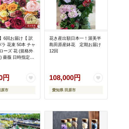
】6回お届け【 訳
花き産出額日本一！渥美半
バラ 花束 50本 チャ
島田原産鉢花 定期お届け
ローズ 花 (規格外
12回
) 薔薇 日時指定可
知県 田原市定期便
ンジメント フラワ
ジメント
00円
108,000円
田原市
愛知県 田原市