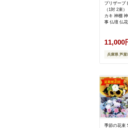
プリザーブド
（1対 2束
カキ 神棚 神
事 仏壇 仏花
盆 お彼岸 
要 枯れない
フラワー】
11,000
兵庫県 芦屋
季節の花束 