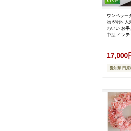
ウンベラータ
物 6号鉢 人
わいい お手
中型 インテ
玄関 寝室 
ス プレゼン
入居 イン
17,000
グリーン 緑
愛知県 田原