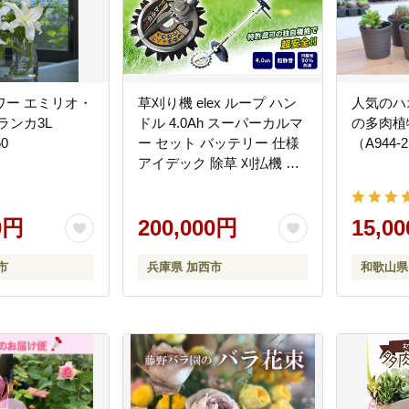
ワー エミリオ・
草刈り機 elex ループ ハン
人気のハ
ドル 4.0Ah スーパーカルマ
の多肉植
50
ー セット バッテリー 仕様
（A944-
アイデック 除草 刈払機 電
動 充電式 刈払い機 草刈機
草刈 草刈り 道具 立ったま
0円
ま 安全 園芸 DIY ガーデニ
200,000円
15,0
ング 芝刈機 芝刈り機 兵庫
市
兵庫県 加西市
和歌山県