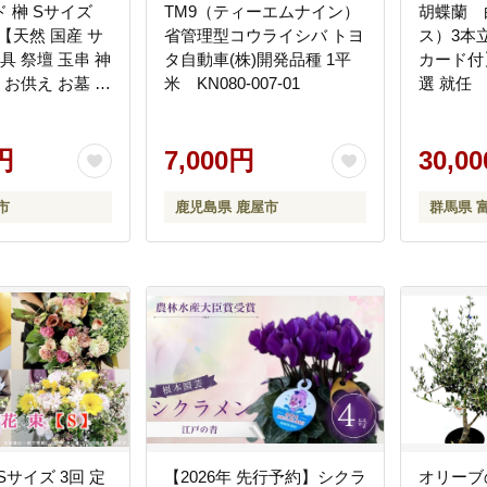
 榊 Sサイズ
TM9（ティーエムナイン）
胡蝶蘭 
）【天然 国産 サ
省管理型コウライシバ トヨ
ス）3本
具 祭壇 玉串 神
タ自動車(株)開発品種 1平
カード付
 お供え お墓 お
米 KN080-007-01
選 就任
新盆 祭 水かえ不
き 母の
 プリザーブド
盛 記念
円
7,000円
お花 贈
30,0
フト こち
421
市
鹿児島県 鹿屋市
群馬県 
Sサイズ 3回 定
【2026年 先行予約】シクラ
オリー