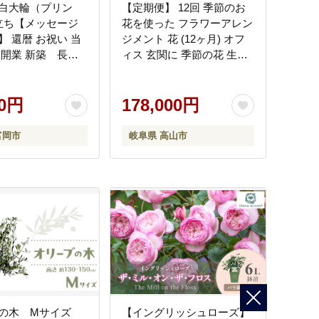
白大輪（プリン
【定期便】 12回 季節のお
立ち【メッセージ
花を使った フラワーアレン
】 還暦 お祝い 当
ジメント 花 (12ヶ月) オフ
 開業 新築 長生
ィス 玄関に 季節の花 生花
日 父の日 商売繁
定期便 玄関 下出生花店 飛
 お歳暮 お中元
騨高山 BB101
り物 プレゼント ギ
00円
178,000円
ょうらん F20E-
富岡市
岐阜県 高山市
ブの木 Mサイズ
【イングリッシュローズ】