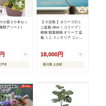
の小苗２０本セッ
【 小豆島 】オリーブのミ
種類アソート）
ニ盆栽 olive（ コリーブ ）
植物 観葉植物 オリーブ 盆
栽 ミニ インテリア コンパ
クト 香川 香川県 土庄 土庄
町
0円
18,000円
室戸市
香川県 土庄町