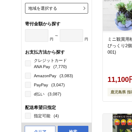
地域を選択する
寄付金額から探す
～
ミニ観賞用
円
円
びっくり2個(
お支払方法から探す
001)
クレジットカード
ANA Pay
(7,770)
AmazonPay
(3,083)
11,100
PayPay
(3,047)
鹿児島県 指
d払い
(3,087)
配送希望日指定
指定可能
(4)
クリア
検索