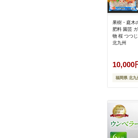
果樹・庭木の
肥料 園芸 
物 桜 つつじ
北九州
10,000
福岡県 北九