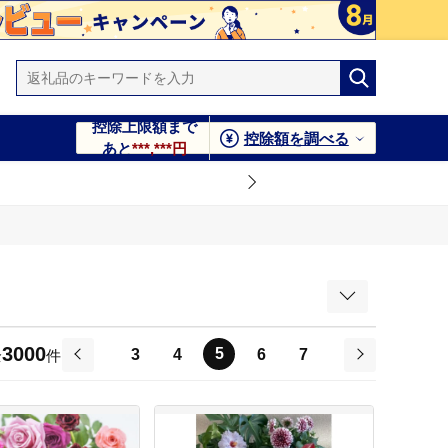
控除上限額まで
控除額を調べる
あと
***,***円
3000
5
3
4
6
7
全
件
前
次