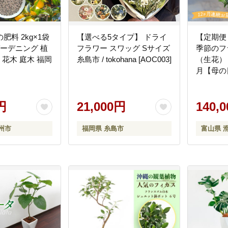
肥料 2kg×1袋
【選べる5タイプ】 ドライ
【定期便
ガーデニング 植
フラワー スワッグ Sサイズ
季節のフ
 花木 庭木 福岡
糸島市 / tokohana [AOC003]
（生花）
月【母の
4/26
発送予定
円
21,000円
まで】お
140,
州市
福岡県 糸島市
富山県 