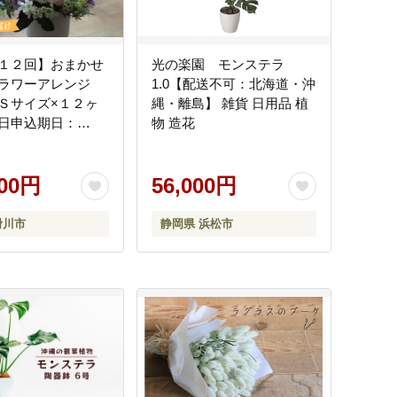
１２回】おまかせ
光の楽園 モンステラ
ラワーアレンジ
1.0【配送不可：北海道・沖
Ｓサイズ×１２ヶ
縄・離島】 雑貨 日用品 植
日申込期日：
物 造花
（日）まで】【母の日
日：～5/11（月）
好み 日時指定可能
000円
56,000円
滑川市
静岡県 浜松市