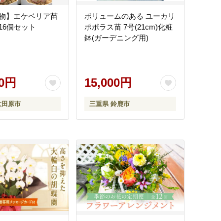
物】エケベリア苗
ボリュームのある ユーカリ
16個セット
ポポラス苗 7号(21cm)化粧
鉢(ガーデニング用)
00円
15,000円
大田原市
三重県 鈴鹿市