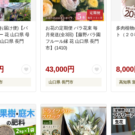
お届け便)【バ
お花の定期便 バラ花束 毎
多肉植物
ー 花 山口県 母
月発送(全3回)【藤野バラ園
ト（２０
 山口県 長門
フルール縁 花 山口県 長門
市】(1410)
円
43,000円
8,00
市
山口県 長門市
高知県 