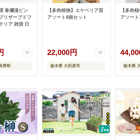
曜 春爛漫ピン
【多肉植物】エケベリア苗
【多肉植
 プリザーブドフ
アソート8個セット
アソート
テリア 雑貨 日
円
22,000円
44,0
良野町
栃木県 大田原市
栃木県 