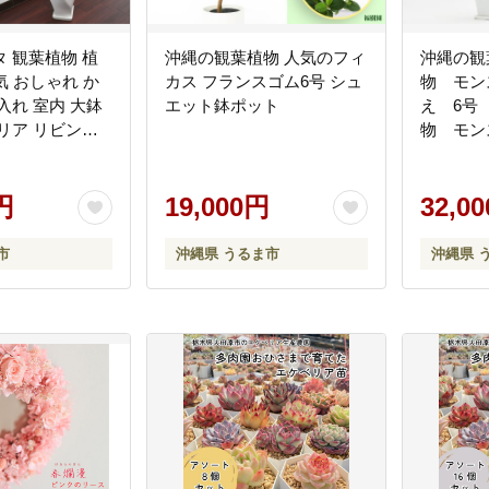
 観葉植物 植
沖縄の観葉植物 人気のフィ
沖縄の観
気 おしゃれ か
カス フランスゴム6号 シュ
物 モン
入れ 室内 大鉢
エット鉢ポット
え 6号
リア リビング
物 モン
キッチン オフィ
ア 鉢付
ト ギフト 新居
ンテリア
テリアグリーン
円
19,000円
る暮らし
32,0
 植物
ト 沖縄
市
沖縄県 うるま市
沖縄県 