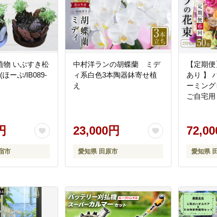
植物 いぶすき松
中村洋ランの胡蝶蘭 ミデ
【定期便
ほーぷ/IB089-
ィ系白色3本陶器鉢寄せ植
あり 】 
え
ーミング
ご自宅用 
生花 愛
花 アレ
円
23,000円
ーアレン
72,0
宿市
愛知県 田原市
愛知県 