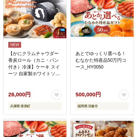
【かにクラムチャウダー
あとでゆっくり選べる！
香炭ロール（カニ・パン
むなかた特産品50万円コ
付き）冷凍】ケーキ スイ
ース_HY0050
ーツ 自家製ホワイトソー
ス スープ 香住ガニ 紅ズ
ワイガニ セット おすすめ
夕香楼しょう和 カフェ プ
26,000円
500,000円
ラージュ 35-03
兵庫県 香美町
福岡県 宗像市