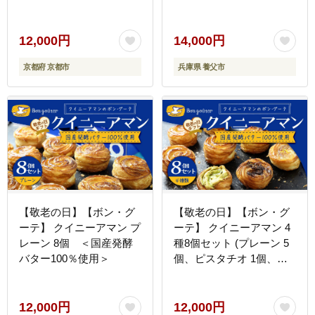
人気 [ はんなりデニッシ
ュ プレーン/レモン/枝豆
チーズ 各1斤 贅沢 グルメ
12,000円
14,000円
おすすめ パン お菓子 ス
京都府 京都市
兵庫県 養父市
イーツ ギフト プレゼント
贈答 お取り寄せ 通販 送
料無料 ふるさと納税 ]
【敬老の日】【ボン・グ
【敬老の日】【ボン・グ
ーテ】 クイニーアマン プ
ーテ】 クイニーアマン 4
レーン 8個 ＜国産発酵
種8個セット (プレーン 5
バター100％使用＞
個、ピスタチオ 1個、チ
ョコアーモンド 1個、瀬
戸内レモンマーマレード
1個) ＜国産発酵バター
12,000円
12,000円