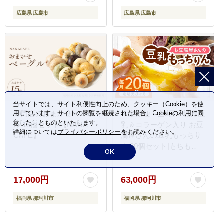
100％使用＞
広島県 広島市
広島県 広島市
当サイトでは、サイト利便性向上のため、クッキー（Cookie）を使
用しています。サイトの閲覧を継続された場合、Cookieの利用に同
専門店のおまかせ ベーグ
＜定期便・全3回＞濃厚豆
意したことものといたします。
ル 15個セット【NANA
乳＆コラーゲン入り お豆
詳細については
プライバシーポリシー
をお読みください。
CAFE】
腐屋さんの豆乳もっちり
ん 20個セット|もちもち
OK
モチモチ もっちり もっち
もち 豆乳入り 豆乳 パン
豆腐 愛しとーと スイーツ
17,000円
63,000円
国産大豆 五ヶ山豆腐 冷凍
福岡県 那珂川市
福岡県 那珂川市
送料無料 福岡県 那珂川市