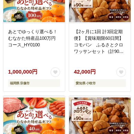
あとでゆっくり選べる！
【2ヶ月に1回 計3回定期
むなかた特産品100万円
便】【賞味期限60日間】
コース_HY0100
コモパン ふるさとクロ
ワッサンセット（計90
個）／災害用備蓄 保存食
非常食 防災グッズにも
1,000,000円
42,000円
福岡県 宗像市
愛知県 小牧市