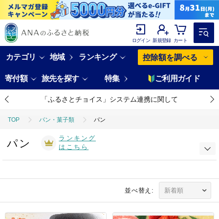
ログイン
新規登録
カート
カテゴリ
地域
ランキング
控除額を調べる
寄付額
旅先を探す
特集
ご利用ガイド
「ふるさとチョイス」システム連携に関して
TOP
パン・菓子類
パン
ランキング
パン
はこちら
並べ替え: