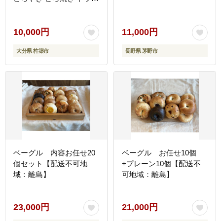
き 生菓子 あんこ ギフト
お取り寄せ ＜117-002＞
10,000円
11,000円
大分県 杵築市
長野県 茅野市
ベーグル 内容お任せ20
ベーグル お任せ10個
個セット【配送不可地
+プレーン10個【配送不
域：離島】
可地域：離島】
23,000円
21,000円