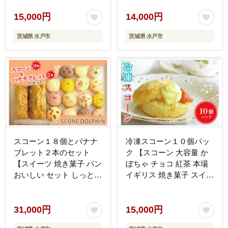
ルーベリー チョコレート
合わせ つめあわせ 冷凍
冷凍 水戸市 水戸 茨城
卵不使用 訳あり フードロ
15,000円
14,000円
県】（DD-6）
ス≫（DD-3）
茨城県 水戸市
茨城県 水戸市
スコーン１８個とバナナ
冷凍スコーン１０個パッ
ブレット２本のセット
ク 【スコーン 大容量 か
【スイーツ 焼き菓子 パン
ぼちゃ チョコ 紅茶 本場
おいしい セット しっとり
イギリス 焼き菓子 スイー
甘い 人気 本場 大容量 水
ツ 水戸市】（AR-3）
戸市】（AR-1）
31,000円
15,000円