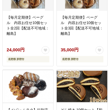
【毎月定期便】ベーグ
【毎月定期便】ベーグ
ル 内容お任せ10個セッ
ル 内容お任せ10個セッ
ト全2回【配送不可地域：
ト全3回【配送不可地域：
離島】
離島】
24,000円
35,000円
長野県 茅野市
長野県 茅野市
【メゾン ムラタ】行列店
どら焼き 10個セット【和