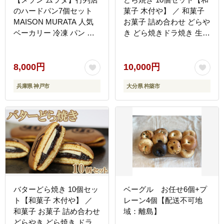
のハードパン7個セット
菓子 木付や】 ／ 和菓子
MAISON MURATA 人気
お菓子 詰め合わせ どらや
ベーカリー 冷凍 パン 詰
き どら焼きドラ焼き 生菓
合せ
子 あんこ ギフト お取り
寄せ ＜117-001＞
8,000円
10,000円
兵庫県 神戸市
大分県 杵築市
バターどら焼き 10個セッ
ベーグル お任せ6個+プ
ト【和菓子 木付や】 ／
レーン4個【配送不可地
和菓子 お菓子 詰め合わせ
域：離島】
どらやき どら焼き ドラ焼