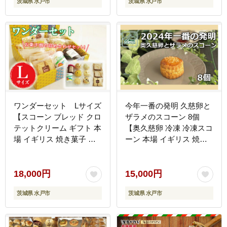
茨城県 水戸市
茨城県 水戸市
ワンダーセット Lサイズ
今年一番の発明 久慈卵と
【スコーン ブレッド クロ
ザラメのスコーン 8個
テットクリーム ギフト 本
【奥久慈卵 冷凍 冷凍スコ
場 イギリス 焼き菓子 ス
ーン 本場 イギリス 焼き
イーツ 水戸市】（AR-2）
菓子 スイーツ 水戸市 水
戸 茨城県】（AR-6）
18,000円
15,000円
茨城県 水戸市
茨城県 水戸市