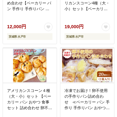
め合わせ【ベーカリー パ
リカンスコーン4種（大・
ン 手作り 手作りパン お
小）セット【ベーカリー
やつ 食事 お食事 セット
パン 蜂蜜 ハチミツ 国産
詰め合わせ 冷凍 卵不使用
はちみつ おやつ 食事 セ
訳あり フードロス 水戸市
ット 詰め合わせ 卵不使用
12,000円
19,000円
水戸 茨城県 10000円以内
焼き菓子 水戸市 水戸 茨
茨城県 水戸市
茨城県 水戸市
1万円以内 】（DD-8）
城県 冷凍 20000円以内 2
万円以内】（DD-7）
アメリカンスコーン４種
冷凍でお届け！卵不使用
（大・小）セット 【ベー
の手作りパン詰め合わ
カリー パン おやつ 食事
せ ≪ベーカリー パン 手
セット 詰め合わせ 卵不使
作り 手作りパン おやつ
用 焼き菓子 梅ジャム ブ
食事 お食事 セット 詰め