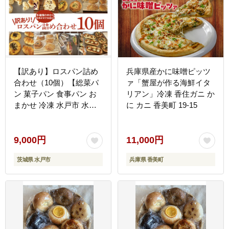
【訳あり】ロスパン詰め
兵庫県産かに味噌ピッツ
合わせ（10個）【総菜パ
ァ「蟹屋が作る海鮮イタ
ン 菓子パン 食事パン お
リアン」冷凍 香住ガニ か
まかせ 冷凍 水戸市 水戸
に カニ 香美町 19-15
10000円以内 1万円 あん
ぱん メロンパン】（ LV-
1）
9,000円
11,000円
茨城県 水戸市
兵庫県 香美町