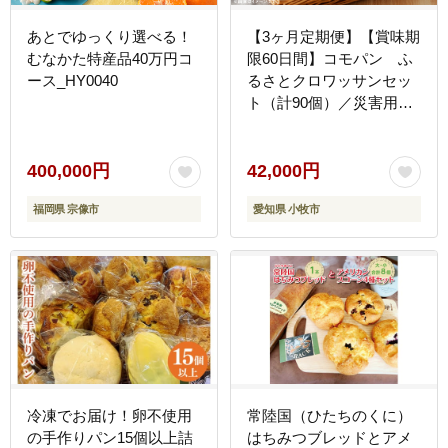
あとでゆっくり選べる！
【3ヶ月定期便】【賞味期
むなかた特産品40万円コ
限60日間】コモパン ふ
ース_HY0040
るさとクロワッサンセッ
ト（計90個）／災害用備
蓄 保存食 非常食 防災グ
ッズにも
400,000円
42,000円
福岡県 宗像市
愛知県 小牧市
冷凍でお届け！卵不使用
常陸国（ひたちのくに）
の手作りパン15個以上詰
はちみつブレッドとアメ