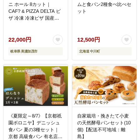
ニ ホール 8カット｜
ムと食パン2種食べ比べセ
CAF? & PIZZA DELTA ピ
ット
ザ 冷凍 冷凍ピザ 国産小
麦 人気
22,000円
12,500円
岐阜県 美濃加茂市
北海道 中川町
《夏限定～8/7》【京都祇
自家栽培・挽きたて小麦
園ボロニヤ】デニッシュ
の天然酵母パンセット(10
食パン 夏の3種セット｜
個)【配送不可地域：離
京都 高級食パン 有名店
島】