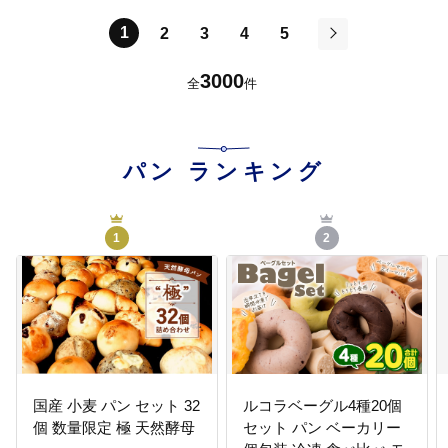
1
2
3
4
5
次
3000
全
件
パン
ランキング
1
2
国産 小麦 パン セット 32
ルコラベーグル4種20個
個 数量限定 極 天然酵母
セット パン ベーカリー