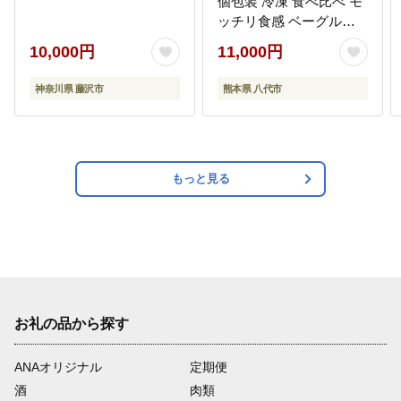
個包装 冷凍 食べ比べ モ
ッチリ食感 ベーグルサ
ンド ピクニック 行楽 朝
10,000円
11,000円
食 おやつ 夜食
神奈川県 藤沢市
熊本県 八代市
もっと見る
お礼の品から探す
ANAオリジナル
定期便
酒
肉類