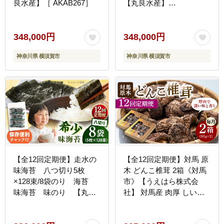
良水産】［ AKAB267］
【丸良水産】
［AKAB213］
348,000円
348,000円
神奈川県 横須賀市
神奈川県 横須賀市
【全12回定期便】走水の
【全12回定期便】対馬 原
味海苔 八つ切り5枚
木 どんこ椎茸 2箱《対馬
×128束/8袋のり 海苔
市》【うえはら株式会
味海苔 味のり 【丸良
社】 対馬産 肉厚 しいた
水産】 [AKAB333]
け 乾燥 きのこ 贈り物
[WAI059]