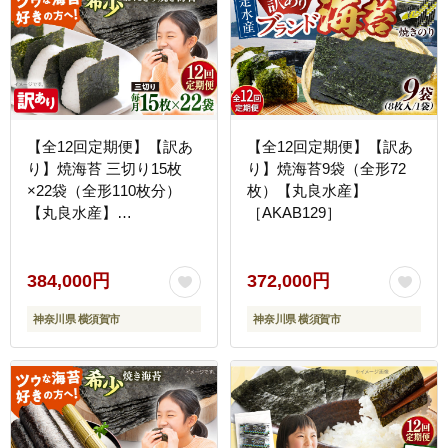
【全12回定期便】【訳あ
【全12回定期便】【訳あ
り】焼海苔 三切り15枚
り】焼海苔9袋（全形72
×22袋（全形110枚分）
枚）【丸良水産】
【丸良水産】
［AKAB129］
［AKAB216］
384,000円
372,000円
神奈川県 横須賀市
神奈川県 横須賀市