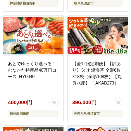
神奈川県 横須賀市
岐阜県 恵那市
あとでゆっくり選べる！
【全12回定期便】【訳あ
むなかた特産品40万円コ
り】欠け 焼海苔 全形6枚
ース_HY0040
×18袋（全形108枚）【丸
良水産】［ AKAB273］
400,000円
396,000円
福岡県 宗像市
神奈川県 横須賀市