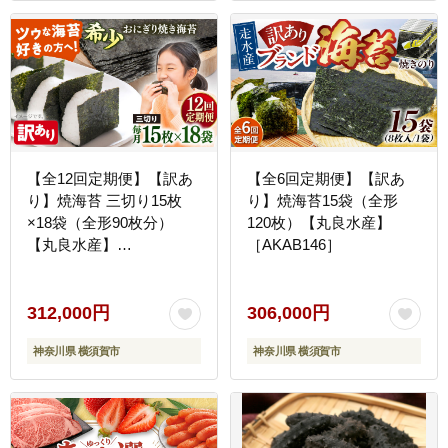
【全12回定期便】【訳あ
【全6回定期便】【訳あ
り】焼海苔 三切り15枚
り】焼海苔15袋（全形
×18袋（全形90枚分）
120枚）【丸良水産】
【丸良水産】
［AKAB146］
［AKAB210］
312,000円
306,000円
神奈川県 横須賀市
神奈川県 横須賀市