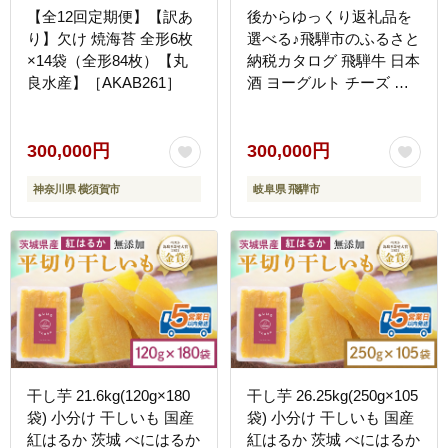
【全12回定期便】【訳あ
後からゆっくり返礼品を
り】欠け 焼海苔 全形6枚
選べる♪飛騨市のふるさと
×14袋（全形84枚）【丸
納税カタログ 飛騨牛 日本
良水産】［AKAB261］
酒 ヨーグルト チーズ ハ
ンバーグ など約200種類
以上[HT037CAT]
300,000円
300,000円
神奈川県 横須賀市
岐阜県 飛騨市
干し芋 21.6kg(120g×180
干し芋 26.25kg(250g×105
袋) 小分け 干しいも 国産
袋) 小分け 干しいも 国産
紅はるか 茨城 べにはるか
紅はるか 茨城 べにはるか