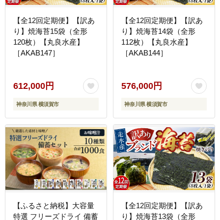
【全12回定期便】【訳あ
【全12回定期便】【訳あ
り】焼海苔15袋（全形
り】焼海苔14袋（全形
120枚）【丸良水産】
112枚）【丸良水産】
［AKAB147］
［AKAB144］
612,000円
576,000円
神奈川県 横須賀市
神奈川県 横須賀市
【ふるさと納税】大容量
【全12回定期便】【訳あ
特選 フリーズドライ 備蓄
り】焼海苔13袋（全形