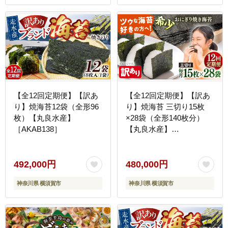
【全12回定期便】【訳あ
【全12回定期便】【訳あ
り】焼海苔12袋（全形96
り】焼海苔 三切り15枚
枚）【丸良水産】
×28袋（全形140枚分）
［AKAB138］
【丸良水産】
［AKAB225］
492,000円
480,000円
神奈川県 横須賀市
神奈川県 横須賀市