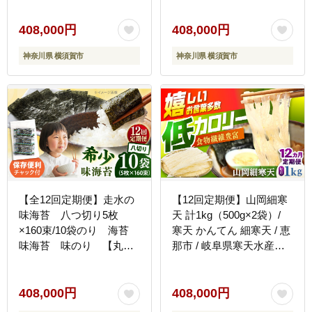
408,000円
408,000円
神奈川県 横須賀市
神奈川県 横須賀市
【全12回定期便】走水の
【12回定期便】山岡細寒
味海苔 八つ切り5枚
天 計1kg（500g×2袋）/
×160束/10袋のり 海苔
寒天 かんてん 細寒天 / 恵
味海苔 味のり 【丸良
那市 / 岐阜県寒天水産工
水産】 [AKAB339]
業組合 [AUBD012]
408,000円
408,000円