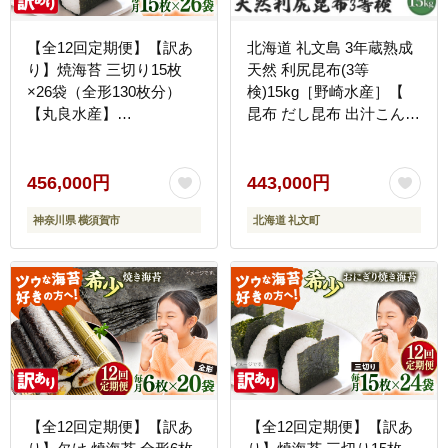
【全12回定期便】【訳あ
北海道 礼文島 3年蔵熟成
り】焼海苔 三切り15枚
天然 利尻昆布(3等
×26袋（全形130枚分）
検)15kg［野崎水産］【
【丸良水産】
昆布 だし昆布 出汁こんぶ
［AKAB222］
天然 利尻昆布 熟成 海藻
和食 旨味 業務用 大容量
】
456,000円
443,000円
神奈川県 横須賀市
北海道 礼文町
【全12回定期便】【訳あ
【全12回定期便】【訳あ