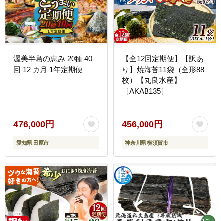
渥美半島の恵み 20種 40
【全12回定期便】【訳あ
回 12 カ月 1年定期便
り】焼海苔11袋（全形88
枚）【丸良水産】
［AKAB135］
476,000円
456,000円
愛知県 田原市
神奈川県 横須賀市