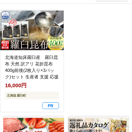
北海道知床羅臼産 羅臼昆
布 天然 訳アリ 花折昆布
400g前後(2枚入り×3パッ
ク)セット 生産者 支援 応援
16,000円
北海道 羅臼町