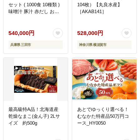
セット ( 1000食 10種類 )
104枚）【丸良水産】
味噌汁 豚汁 赤だし お味
［AKAB141］
噌汁 即席みそ汁 インスタ
ント 常温 非常食 保存食
災害 防災 備蓄 ローリン
540,000円
528,000円
グストック 非常用 備蓄用
兵庫県 三田市
神奈川県 横須賀市
[3d28bae190041]
最高級特A品！北海道産
あとでゆっくり選べる！
乾燥なまこ(金ん子) 2Lサ
むなかた特産品50万円コ
イズ 約500g
ース_HY0050