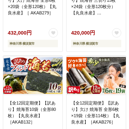
り】欠け 焼海苔 全形6枚
り】焼海苔 三切り15枚
×20袋（全形120枚）【丸
×24袋（全形120枚分）
良水産】［ AKAB279］
【丸良水産】
［AKAB219］
432,000円
420,000円
神奈川県 横須賀市
神奈川県 横須賀市
【全12回定期便】【訳あ
【全12回定期便】【訳あ
り】焼海苔10袋（全形80
り】欠け 焼海苔 全形6枚
枚）【丸良水産】
×19袋（全形114枚）【丸
［AKAB132］
良水産】［AKAB276］