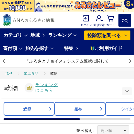
ログイン
新規登録
カート
カテゴリ
地域
ランキング
控除額を調べる
寄付額
旅先を探す
特集
ご利用ガイド
「ふるさとチョイス」システム連携に関して
TOP
加工食品
乾物
ランキング
乾物
はこちら
鰹節
昆布
シイタ
並べ替え: