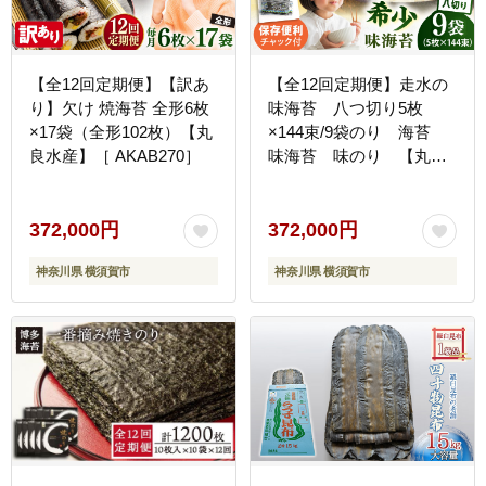
【全12回定期便】【訳あ
【全12回定期便】走水の
り】欠け 焼海苔 全形6枚
味海苔 八つ切り5枚
×17袋（全形102枚）【丸
×144束/9袋のり 海苔
良水産】［ AKAB270］
味海苔 味のり 【丸良
水産】 [AKAB336]
372,000円
372,000円
神奈川県 横須賀市
神奈川県 横須賀市