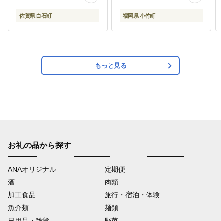
ktk_ktk_26_120p---
佐賀県 白石町
福岡県 小竹町
もっと見る
お礼の品から探す
ANAオリジナル
定期便
酒
肉類
加工食品
旅行・宿泊・体験
魚介類
麺類
日用品・雑貨
野菜