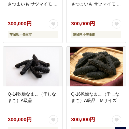
さつまいも サツマイモ お
さつまいも サツマイモ お
芋 おいも おやつ お菓子
芋 おいも おやつ お菓子
和菓子 和スイーツ ほしい
和菓子 和スイーツ ほしい
も ほし芋 柔らかい ダイ
も ほし芋 柔らかい ダイ
300,000円
300,000円
エット スイーツ 砂糖不使
エット スイーツ 砂糖不使
茨城県 小美玉市
茨城県 小美玉市
用 12-AS
用 12-AU
Q-14乾燥なまこ（干しな
Q-16乾燥なまこ（干しな
まこ）A級品
まこ）A級品 Mサイズ
300,000円
300,000円