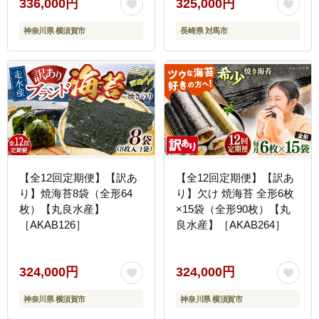
336,000円
325,000円
神奈川県 横須賀市
長崎県 対馬市
【全12回定期便】【訳あ
【全12回定期便】【訳あ
り】焼海苔8袋（全形64
り】欠け 焼海苔 全形6枚
枚）【丸良水産】
×15袋（全形90枚）【丸
［AKAB126］
良水産】［AKAB264］
324,000円
324,000円
神奈川県 横須賀市
神奈川県 横須賀市