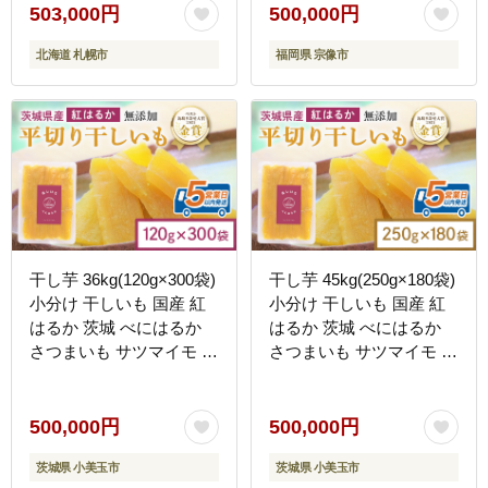
503,000円
500,000円
北海道 札幌市
福岡県 宗像市
干し芋 36kg(120g×300袋)
干し芋 45kg(250g×180袋)
小分け 干しいも 国産 紅
小分け 干しいも 国産 紅
はるか 茨城 べにはるか
はるか 茨城 べにはるか
さつまいも サツマイモ お
さつまいも サツマイモ お
芋 おいも おやつ お菓子
芋 おいも おやつ お菓子
和菓子 和スイーツ ほしい
和菓子 和スイーツ ほしい
も ほし芋 柔らかい ダイ
も ほし芋 柔らかい ダイ
500,000円
500,000円
エット スイーツ 砂糖不使
エット スイーツ 砂糖不使
茨城県 小美玉市
茨城県 小美玉市
用 12-AT
用 12-AV