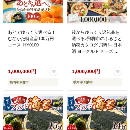
あとでゆっくり選べる！
後からゆっくり返礼品を
むなかた特産品100万円
選べる♪飛騨市のふるさと
コース_HY0100
納税カタログ 飛騨牛 日本
酒 ヨーグルト チーズ ハ
ンバーグ など約200種類
以上[HT002CAT]
1,000,000円
1,000,000円
福岡県 宗像市
岐阜県 飛騨市