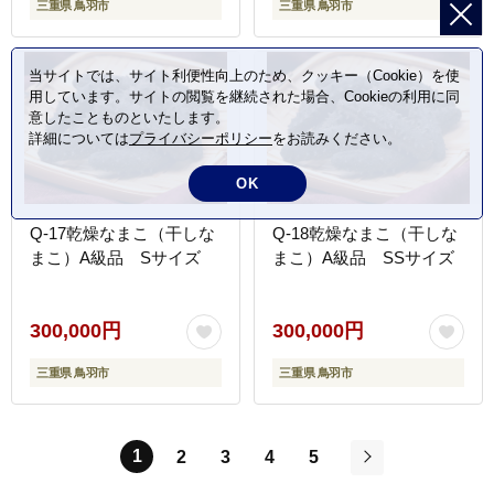
三重県 鳥羽市
三重県 鳥羽市
当サイトでは、サイト利便性向上のため、クッキー（Cookie）を使
用しています。サイトの閲覧を継続された場合、Cookieの利用に同
意したことものといたします。
詳細については
プライバシーポリシー
をお読みください。
OK
Q-17乾燥なまこ（干しな
Q-18乾燥なまこ（干しな
まこ）A級品 Sサイズ
まこ）A級品 SSサイズ
300,000円
300,000円
三重県 鳥羽市
三重県 鳥羽市
1
2
3
4
5
次