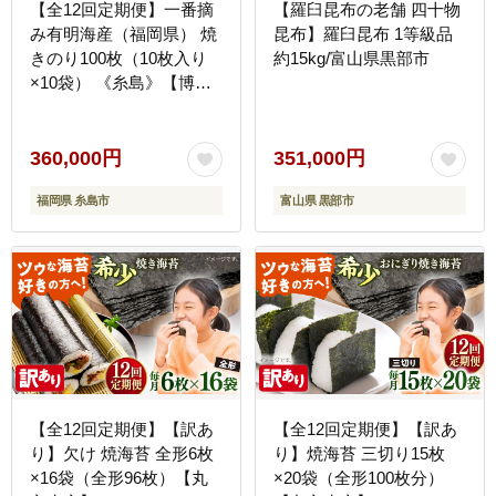
【全12回定期便】一番摘
【羅臼昆布の老舗 四十物
み有明海産（福岡県） 焼
昆布】羅臼昆布 1等級品
きのり100枚（10枚入り
約15kg/富山県黒部市
×10袋） 《糸島》【博多
海苔】 [ACG005]
360,000円
351,000円
福岡県 糸島市
富山県 黒部市
【全12回定期便】【訳あ
【全12回定期便】【訳あ
り】欠け 焼海苔 全形6枚
り】焼海苔 三切り15枚
×16袋（全形96枚）【丸
×20袋（全形100枚分）