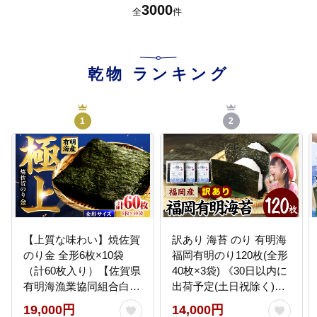
3000
全
件
乾物
ランキング
1
2
【上質な味わい】焼佐賀
訳あり 海苔 のり 有明海
のり金 全形6枚×10袋
福岡有明のり120枚(全形
（計60枚入り）【佐賀県
40枚×3袋) 《30日以内に
有明海漁業協同組合白石
出荷予定(土日祝除く)》
支所】海苔 [IAE005]
有明海 訳アリ ---
19,000円
14,000円