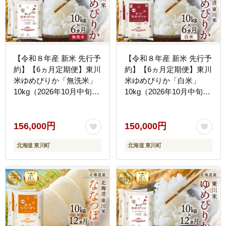
【令和８年産 新米 先行予
【令和８年産 新米 先行予
約】【6ヵ月定期便】東川
約】【6ヵ月定期便】東川
米ゆめぴりか「無洗米」
米ゆめぴりか「白米」
10kg（2026年10月中旬よ
10kg（2026年10月中旬よ
り発送予定）
り発送予定）
156,000円
150,000円
北海道 東川町
北海道 東川町