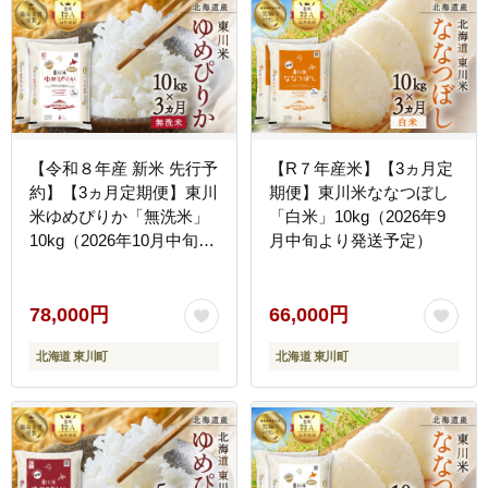
【令和８年産 新米 先行予
【R７年産米】【3ヵ月定
約】【3ヵ月定期便】東川
期便】東川米ななつぼし
米ゆめぴりか「無洗米」
「白米」10kg（2026年9
10kg（2026年10月中旬よ
月中旬より発送予定）
り発送予定）
78,000円
66,000円
北海道 東川町
北海道 東川町