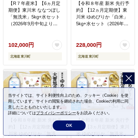
【R７年産米】【6ヵ月定
【令和８年産 新米 先行予
期便】東川米 ななつぼし
約】【12ヵ月定期便】東
「無洗米」5kg+水セット
川米 ゆめぴりか「白米」
（2026年9月中旬より発
5kg+水セット（2026年10
送予定）
月中旬より発送予定）
102,000円
228,000円
北海道 東川町
北海道 東川町
当サイトでは、サイト利便性向上のため、クッキー（Cookie）を使
用しています。サイトの閲覧を継続された場合、Cookieの利用に同
意したことものといたします。
詳細については
プライバシーポリシー
をお読みください。
【令和８年産 新米 先行予
【令和８年産 新米 先行予
OK
約】【12ヵ月定期便】東
約】【3ヵ月定期便】東川
川米 ゆめぴりか「無洗
米 ゆめぴりか「無洗米」