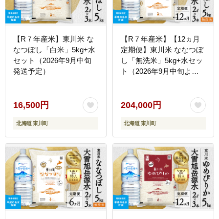
【R７年産米】東川米 な
【R７年産米】【12ヵ月
なつぼし「白米」5kg+水
定期便】東川米 ななつぼ
セット（2026年9月中旬
し「無洗米」5kg+水セッ
発送予定）
ト（2026年9月中旬より
発送予定）
16,500円
204,000円
北海道 東川町
北海道 東川町