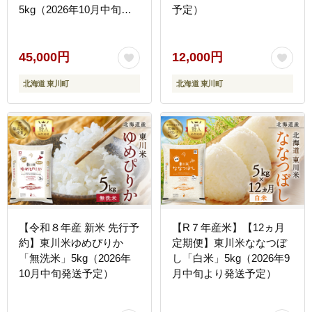
5kg（2026年10月中旬よ
予定）
り発送予定）
45,000円
12,000円
北海道 東川町
北海道 東川町
【令和８年産 新米 先行予
【R７年産米】【12ヵ月
約】東川米ゆめぴりか
定期便】東川米ななつぼ
「無洗米」5kg（2026年
し「白米」5kg（2026年9
10月中旬発送予定）
月中旬より発送予定）