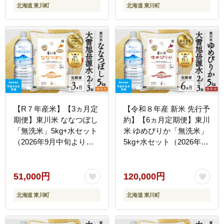
北海道 東川町
北海道 東川町
【R７年産米】【3ヵ月定
【令和８年産 新米 先行予
期便】東川米 ななつぼし
約】【6ヵ月定期便】東川
「無洗米」5kg+水セット
米 ゆめぴりか「無洗米」
（2026年9月中旬より発
5kg+水セット（2026年10
送予定）
月中旬より発送予定）
51,000円
120,000円
北海道 東川町
北海道 東川町