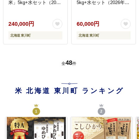
米」5kg+水セット（2026
5kg+水セット（2026年10
年10月中旬より発送予
月中旬より発送予定）
定）
240,000円
60,000円
北海道 東川町
北海道 東川町
48
全
件
米 北海道 東川町
ランキング
1
2