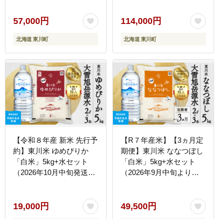
57,000円
114,000円
北海道 東川町
北海道 東川町
【令和８年産 新米 先行予
【R７年産米】【3ヵ月定
約】東川米 ゆめぴりか
期便】東川米 ななつぼし
「白米」5kg+水セット
「白米」5kg+水セット
（2026年10月中旬発送予
（2026年9月中旬より発
定）
送予定）
19,000円
49,500円