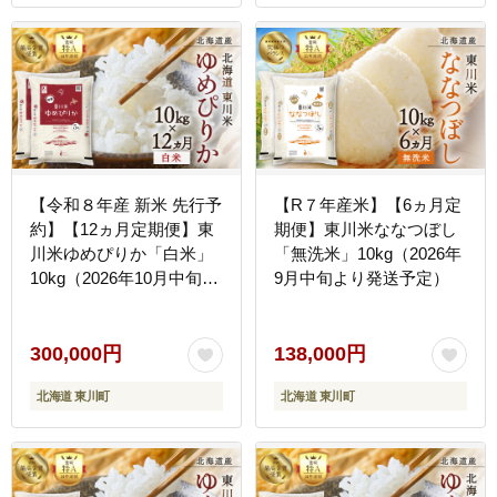
【令和８年産 新米 先行予
【R７年産米】【6ヵ月定
約】【12ヵ月定期便】東
期便】東川米ななつぼし
川米ゆめぴりか「白米」
「無洗米」10kg（2026年
10kg（2026年10月中旬よ
9月中旬より発送予定）
り発送予定）
300,000円
138,000円
北海道 東川町
北海道 東川町