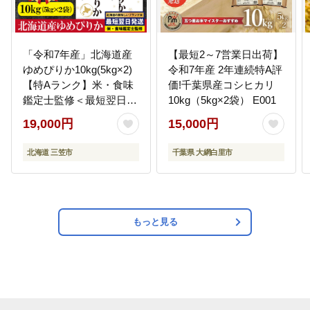
「令和7年産」北海道産
【最短2～7営業日出荷】
ゆめぴりか10kg(5kg×2)
令和7年産 2年連続特A評
【特Aランク】米・食味
価!千葉県産コシヒカリ
鑑定士監修＜最短翌日発
10kg（5kg×2袋） E001
送＞【1606120】
19,000円
15,000円
北海道 三笠市
千葉県 大網白里市
もっと見る