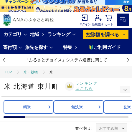
ログイン
新規登録
カート
カテゴリ
地域
ランキング
控除額を調べる
寄付額
旅先を探す
特集
ご利用ガイド
「ふるさとチョイス」システム連携に関して
TOP
米・穀物
米
ランキング
米 北海道 東川町
はこちら
精米
無洗米
玄米
並べ替え: