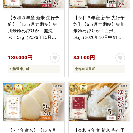
【令和８年産 新米 先行予
【令和８年産 新米 先行予
約】【12ヵ月定期便】東
約】【6ヵ月定期便】東川
川米ゆめぴりか「無洗
米ゆめぴりか「白米」
米」5kg（2026年10月中
5kg（2026年10月中旬よ
旬より発送予定）
り発送予定）
180,000円
84,000円
北海道 東川町
北海道 東川町
【R７年産米】【12ヵ月
【令和８年産 新米 先行予