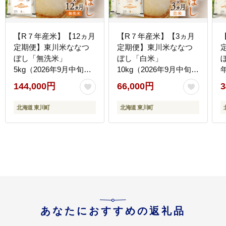
【R７年産米】【12ヵ月
【R７年産米】【3ヵ月
定期便】東川米ななつ
定期便】東川米ななつ
ぼし「無洗米」
ぼし「白米」
5kg（2026年9月中旬よ
10kg（2026年9月中旬よ
り発送予定）
り発送予定）
144,000円
66,000円
3
北海道 東川町
北海道 東川町
あなたにおすすめの返礼品