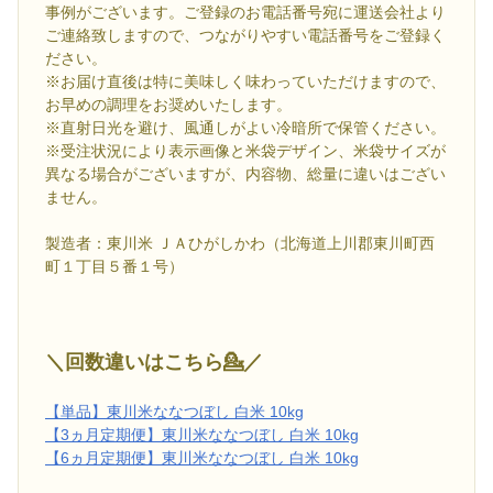
事例がございます。ご登録のお電話番号宛に運送会社より
ご連絡致しますので、つながりやすい電話番号をご登録く
ださい。
※お届け直後は特に美味しく味わっていただけますので、
お早めの調理をお奨めいたします。
※直射日光を避け、風通しがよい冷暗所で保管ください。
※受注状況により表示画像と米袋デザイン、米袋サイズが
異なる場合がございますが、内容物、総量に違いはござい
ません。
製造者：東川米 ＪＡひがしかわ（北海道上川郡東川町西
町１丁目５番１号）
＼回数違いはこちら💁／
【単品】東川米ななつぼし 白米 10kg
【3ヵ月定期便】東川米ななつぼし 白米 10kg
【6ヵ月定期便】東川米ななつぼし 白米 10kg