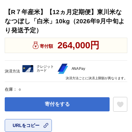
【R７年産米】【12ヵ月定期便】東川米な
なつぼし「白米」10kg（2026年9月中旬よ
り発送予定）
264,000円
寄付額
クレジット
ANA Pay
カード
決済方法
決済方法ごとに決済上限額が異なります。
在庫：
○
寄付をする
URLをコピー
お気に入