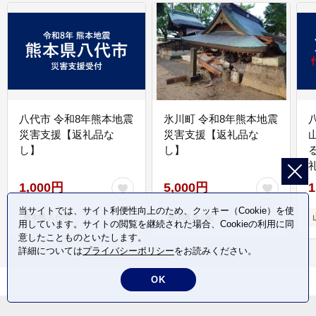
八代市 令和8年熊本地震
氷川町 令和8年熊本地震
災害支援【返礼品な
災害支援【返礼品な
し】
し】
1,000円
5,000円
1
当サイトでは、サイト利便性向上のため、クッキー（Cookie）を使
熊本県 八代市
熊本県 氷川町
用しています。サイトの閲覧を継続された場合、Cookieの利用に同
意したことものといたします。
詳細については
プライバシーポリシー
をお読みください。
OK