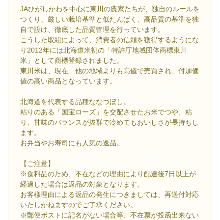
JAひがしかわを中心に東川の農家たちが、独自のルールを
つくり、厳しい栽培基準と低たんぱく、高品質の基準を独
自で設け、徹底した品質管理を行っています。
こうした取組によって、消費者の信頼を獲得するようにな
り2012年には北海道米初の「特許庁地域団体商標東川
米」として商標登録されました。
東川米は、現在、他の地域よりも高値で売買され、付加価
値の高い商品となっています。
北海道を代表する品種ななつぼし。
粘りのある「国宝ローズ」を交配させたお米でつや、粘
り、甘味のバランスが抜群で冷めてもおいしさが長持ちし
ます。
お弁当やお寿司にも人気の逸品。
【ご注意】
※食料品のため、不在などの理由により配達後7日以上が
経過した場合は返品の対象となります。
お客様理由による返品の発生につきましては、再送付対応
いたしかねますのでご了承ください。
※郵便ポストに記名がない場合等、不在票が投函出来ない