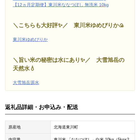
【12ヵ月定期便】東川米ななつぼし 無洗米 10kg
＼こちらも大好評✨／ 東川米ゆめぴりか🍙
東川米ゆめぴりか
＼旨い米の秘密は水にあり✨／ 大雪旭岳の
天然水💧
大雪旭岳源水
返礼品詳細・お申込み・配送
原産地
北海道東川町
内容量
東川米 「ななつぼし」白米 10kg（5kg×2