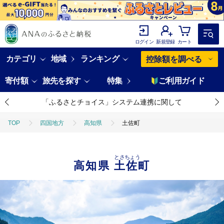
ログイン
新規登録
カート
カテゴリ
地域
ランキング
控除額を調べる
寄付額
旅先を探す
特集
ご利用ガイド
「ふるさとチョイス」システム連携に関して
TOP
四国地方
高知県
土佐町
とさちょう
高知県
土佐町