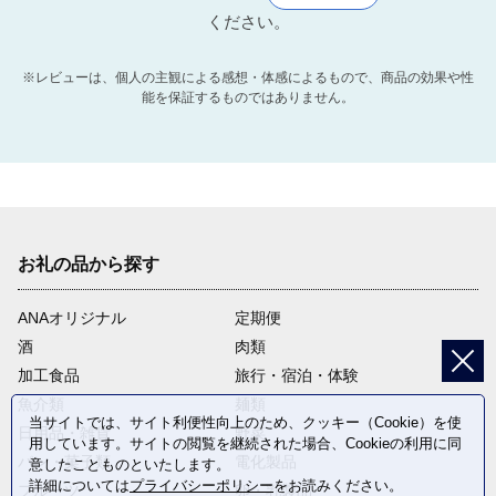
ください。
※レビューは、個人の主観による感想・体感によるもので、商品の効果や性
能を保証するものではありません。
お礼の品から探す
ANAオリジナル
定期便
酒
肉類
加工食品
旅行・宿泊・体験
魚介類
麺類
当サイトでは、サイト利便性向上のため、クッキー（Cookie）を使
日用品・雑貨
野菜
用しています。サイトの閲覧を継続された場合、Cookieの利用に同
パン・菓子類
電化製品
意したことものといたします。
詳細については
プライバシーポリシー
をお読みください。
フルーツ
卵・乳製品