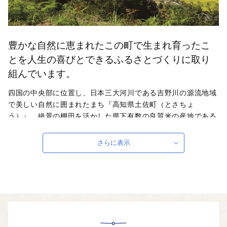
豊かな自然に恵まれたこの町で生まれ育ったこ
とを人生の喜びとできるふるさとづくりに取り
組んでいます。
四国の中央部に位置し、日本三大河川である吉野川の源流地域
で美しい自然に囲まれたまち『高知県土佐町（とさちょ
う）』。絶景の棚田を活かした県下有数の良質米の産地である
ほか、高知県特有の『幻の和牛』とも呼ばれている「土佐あか
うし」の県下最大の産地です。また、多くの人々の暮らしや産
さらに表示
業を支えている四国の水がめと言われている「早明浦ダム」を
活用し、カヌーの拠点づくりを進めています。
自治体ホームページは
こちら
（外部サイト）
外部サイトへ遷移します。
個人情報の保護は遷移先サイトの方針に従います。