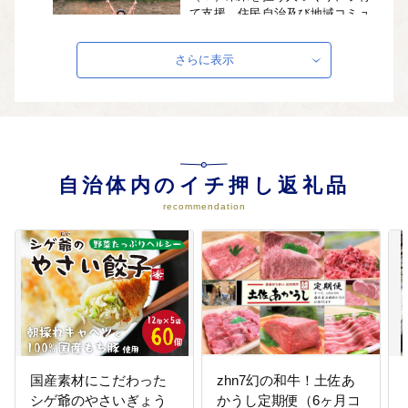
て支援、住民自治及び地域コミュ
ニティの醸成・推進に関する事業
未来を担う人づくり、子育て支
さらに表示
援、住民自治及び地域コミュニテ
ィの醸成・推進に関する事業に活
用させていただきます。
04
（４）事業指定しない（町長が使
途の選択を行うこととなります）
自治体内のイチ押し返礼品
町の優先する事業に使用させてい
recommendation
ただきます。
国産素材にこだわった
zhn7幻の和牛！土佐あ
シゲ爺のやさいぎょう
かうし定期便（6ヶ月コ