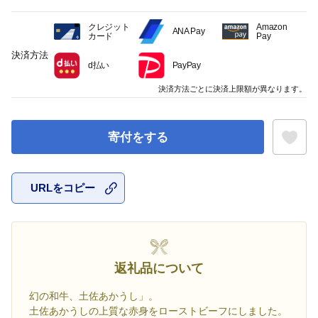
クレジット
Amazon
ANA Pay
カード
Pay
決済方法
d払い
PayPay
決済方法ごとに決済上限額が異なります。
寄付をする
URLをコピー
お気に入
返礼品について
幻の和牛、土佐あかうし」。
土佐あかうしの上質な赤身をローストビーフにしました。