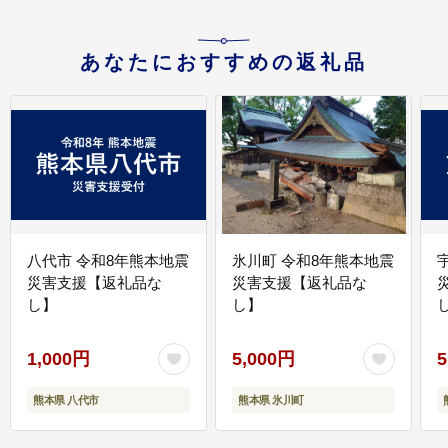
あなたにおすすめの返礼品
八代市 令和8年熊本地震
氷川町 令和8年熊本地震
災害支援【返礼品な
災害支援【返礼品な
し】
し】
し
1,000円
5,000円
5
熊本県 八代市
熊本県 氷川町