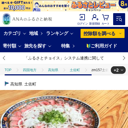
ログイン
新規登録
カート
カテゴリ
地域
ランキング
控除額を調べる
寄付額
旅先を探す
特集
ご利用ガイド
「ふるさとチョイス」システム連携に関して
+2
TOP
四国地方
高知県
土佐町
zm157土佐あかうしロ
TOP
肉
牛肉
zm157土佐あかうしローストビーフ（約300ｇ
高知県
土佐町
TOP
肉
牛肉
ほかの牛肉
zm157土佐あかうしロース