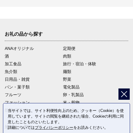
お礼の品から探す
ANAオリジナル
定期便
酒
肉類
加工食品
旅行・宿泊・体験
魚介類
麺類
日用品・雑貨
野菜
パン・菓子類
電化製品
フルーツ
卵・乳製品
ファッション
米・穀物
飲料(酒以外)
返礼品なし
当サイトでは、サイト利便性向上のため、クッキー（Cookie）を使
用しています。サイトの閲覧を継続された場合、Cookieの利用に同
意したことものといたします。
地域から探す
詳細については
プライバシーポリシー
をお読みください。