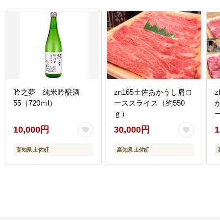
吟之夢 純米吟醸酒
zn165土佐あかうし肩ロ
55（720ｍl）
ーススライス（約550
ｇ）
10,000円
30,000円
1
高知県 土佐町
高知県 土佐町