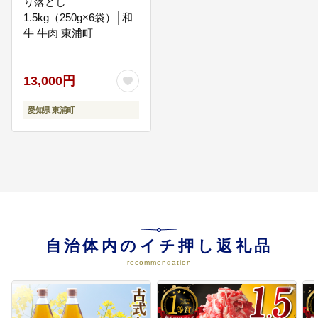
り落とし
を行います。
1.5kg（250g×6袋）│和
牛 牛肉 東浦町
06
子どものチャレンジを応援するた
めの事業
13,000円
若者の海外挑戦応援事業補助金：
海外留学プログラムへの参加費用
の補助や、若者が自ら設定した明
愛知県 東浦町
確な目的や目標を達成するための
海外挑戦プランへの助成を通じ
て、国際社会に通用する人材の育
成に貢献します。
07
小中学校を応援するための事業
（学校の指定はしない）
小中学校の指定はせず、東浦町内
自治体内のイチ押し返礼品
の小中学校すべてを応援する場合
はこちらを選択してください。 教
recommendation
育活動を豊かにする事業、学校が
実施を希望する事業、学校施設の
修繕や整備などに活用します。