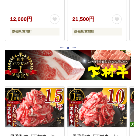
ープンスペースを活用して、一人
ひとりの興味・関心に合わせた
「個別化・個性化教育」の取組が
12,000円
21,500円
積極的に進められています。
愛知県 東浦町
愛知県 東浦町
14
森岡小学校を応援する事業
一人ひとりを大切にした「個別
化・個性化教育」に取り組み、保
護者・地域と連携して、地域に支
えられ地域を大切に思う児童を育
てています。
15
東浦中学校を応援する事業
外国にルーツがある生徒を含め、
地域でも有数の大規模校としての
活気があり、生徒のエネルギーに
あふれた、東浦町内で最も長い歴
史を誇る伝統校です。
16
北部中学校を応援する事業