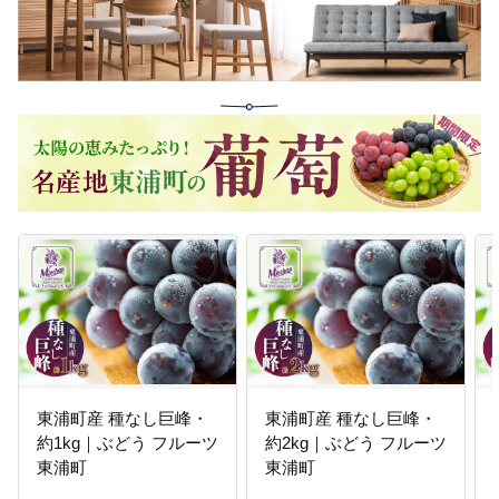
のびと児童が育っています。
11
石浜西小学校を応援する事業
外国にルーツをもつ児童が多く在
籍しており、学校生活の中で異な
る価値観や文化などを尊重する多
文化共生の意識を身に付けていま
す。
12
緒川小学校を応援する事業
約５０年の長い歴史を誇る、国内
有数のオープンスクールです。
「パイオニア」として、個を大切
にした「個別化・個性化教育」の
特色ある教育活動に取り組んでい
ます。
東浦町産 種なし巨峰・
東浦町産 種なし巨峰・
約1kg｜ぶどう フルーツ
約2kg｜ぶどう フルーツ
13
卯ノ里小学校を応援する事業
東浦町
東浦町
約５０年前に設置された校内のオ