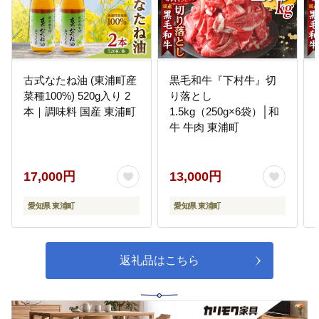
08
藤江小学校を応援する事業
校地内の竹林や学校周辺の豊かな
自然環境を生かした環境学習、地
域の伝統文化である「だんつく獅
古式なたね油 (東浦町産
黒毛和牛『下村牛』切
子舞」の継承など、地域に根差し
菜種100%) 520g入り 2
り落とし
た教育活動を進めています。
本｜調味料 国産 東浦町
1.5kg（250g×6袋）│和
牛 牛肉 東浦町
09
生路小学校を応援する事業
開校以来約１５０年の歴史があ
り、地域と連携した土曜学校開放
17,000円
13,000円
講座では熱気球に乗る体験をする
など、さまざまな人との交流や体
愛知県 東浦町
愛知県 東浦町
験を通して児童の主体性を育んで
います。
返礼品はこちら
10
片葩小学校を応援する事業
１５０年を超える長い歴史をも
ち、「片葩の里」の地域に支えら
れて落ち着いた雰囲気の中、のび