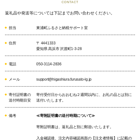
CONTACT
返礼品や発送等については下記までお問い合わせください。
担当
東浦町ふるさと納税サポート室
住所
〒 4441333
愛知県 高浜市 沢渡町1-3-28
電話
050-3114-2836
メール
support@higashiura.furusato-lg.jp
寄付証明書の
寄付受付日からおおむね２週間以内に、お礼の品とは別に
送付時期目安
送付いたします。
備考
≪寄附証明書の送付時期について≫
寄附証明書は、返礼品と別に郵送いたします。
入金確認後、注文内容確認画面の【注文者情報】に記載の