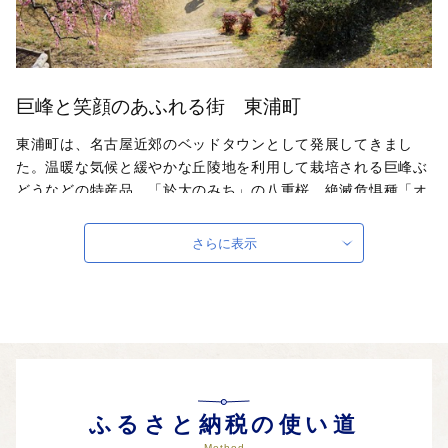
巨峰と笑顔のあふれる街 東浦町
東浦町は、名古屋近郊のベッドタウンとして発展してきまし
た。温暖な気候と緩やかな丘陵地を利用して栽培される巨峰ぶ
どうなどの特産品、「於大のみち」の八重桜、絶滅危惧種「オ
ニバス」が生息するなど自然豊かです。また、製造業を中心に
自動車関連産業、大手家具メーカーなどの企業が本社や工場を
さらに表示
置いています。JR、名鉄があり、中部国際空港や名古屋方面へ
も30分ほどで行ける交通のアクセスも良いまちです。
自治体ホームページは
こちら
（外部サイト）
外部サイトへ遷移します。
個人情報の保護は遷移先サイトの方針に従います。
ふるさと納税の使い道
Method