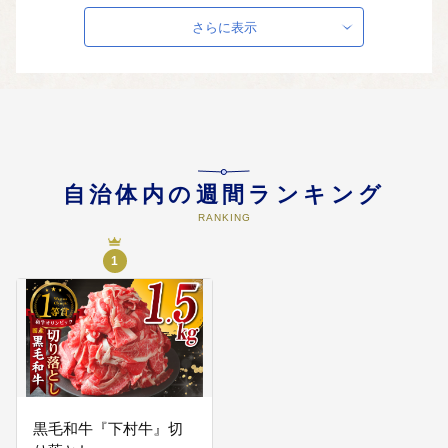
当：在宅の障がいのある方に手当
を支給します。 特殊詐欺等被害防
さらに表示
止対策機器購入費補助：高齢者の
特殊詐欺等による被害防止を図る
ため費用の一部を補助します。
04
教育、文化を発展充実させるため
の事業
（寄附金の使い方の例） アフター
自治体内の週間ランキング
スクール事業：小学校高学年を対
象に放課後の自主的な学習、各種
RANKING
講座体験を実施します。 文化財保
護事業：おまんと祭り（駆け馬神
1
事）をはじめ伝統文化の保存や振
興を図ります。
05
安全なまちづくりのための事業
（寄附金の使い方の例） 防災設備
の充実：防火水槽の設置や防災倉
庫の設置等をします。 道路整備事
黒毛和牛『下村牛』切
業：交通安全施設等の設置、改修