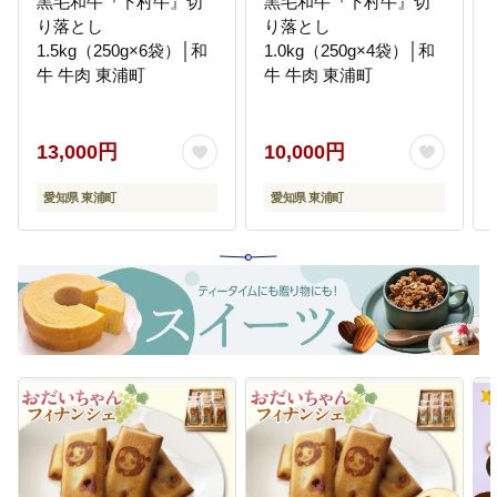
黒毛和牛『下村牛』切
黒毛和牛『下村牛』切
り落とし
り落とし
オープンスペースを活かして、生
徒一人ひとりを大切にした「個別
1.5kg（250g×6袋）│和
1.0kg（250g×4袋）│和
化・個性化教育」に取り組んでい
牛 牛肉 東浦町
牛 牛肉 東浦町
ます。「北中トライアングル（緒
川小・森岡小）」と呼ばれる校区
の小学校やコミュニティとの連携
13,000円
10,000円
を大切にしています。
愛知県 東浦町
愛知県 東浦町
17
西部中学校を応援する事業
「高根の森」と呼ばれる緑豊かな
自然、落ち着いた学習環境の中
で、校訓の「剛健 創造 自律」
の姿を目指した教育活動をしてい
ます。