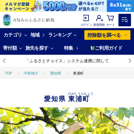
ログイン
新規登録
カート
カテゴリ
地域
ランキング
控除額を調べる
寄付額
旅先を探す
特集
ご利用ガイド
「ふるさとチョイス」システム連携に関して
TOP
中部地方
愛知県
東浦町
ひがしうらちょう
愛知県
東浦町