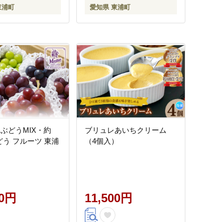
東浦町
愛知県 東浦町
 ぶどうMIX・約
ブリュレあいちクリーム
どう フルーツ 東浦
（4個入）
00円
11,500円