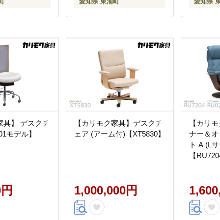
町
愛知県 東浦町
愛知県 
家具】 デスクチ
【カリモク家具】デスクチ
【カリモ
201モデル】
ェア (アーム付)【XT5830】
ナー＆オ
ト A (L
【RU720
RU0206
0円
1,000,000円
1,60