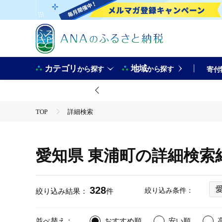
カテゴリ
地域
から探す
から探す
寄付
TOP
詳細検索
愛知県 東浦町の詳細検索
328
絞り込み条件：
絞り込み結果：
件
並べ替え：
おすすめ順
安い順