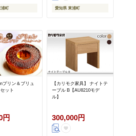
東浦町
愛知県 東浦町
inプリン＆ブリュ
【カリモク家具】 ナイトテ
 セット
ーブル B【AU8210モデ
ル】
00円
300,000円