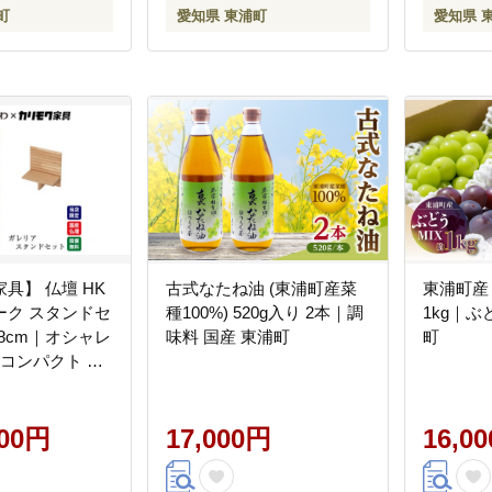
町
愛知県 東浦町
愛知県 
具】 仏壇 HK
古式なたね油 (東浦町産菜
東浦町産
ーク スタンドセ
種100%) 520g入り 2本｜調
1kg｜ぶ
38cm｜オシャレ
味料 国産 東浦町
町
 コンパクト 国
000円
17,000円
16,0