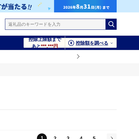
控除上限額まで
控除額を調べる
あと
***,***円
1
2
3
4
5