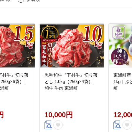
下村牛』切り落
黒毛和牛『下村牛』切り落
東浦町産
（250g×6袋）│
とし 1.0kg（250g×4袋）│
1kg｜ぶ
東浦町
和牛 牛肉 東浦町
町
円
10,000円
12,0