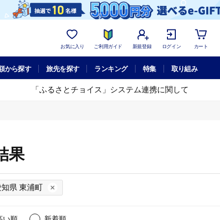
お気に入り
ご利用ガイド
新規登録
ログイン
カート
額から探す
旅先を探す
ランキング
特集
取り組み
「ふるさとチョイス」システム連携に関して
結果
愛知県 東浦町
高い順
新着順