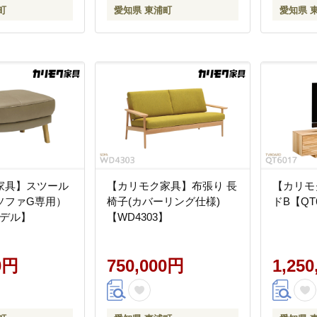
町
愛知県 東浦町
愛知県 
家具】スツール
【カリモク家具】布張り 長
【カリモ
ソファG専用）
椅子(カバーリング仕様)
ドB【QT
モデル】
【WD4303】
0円
750,000円
1,25