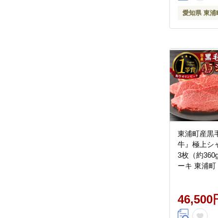
愛知県 東浦
東浦町産黒
牛』極上シ
3枚（約360
ーキ 東浦町
46,500