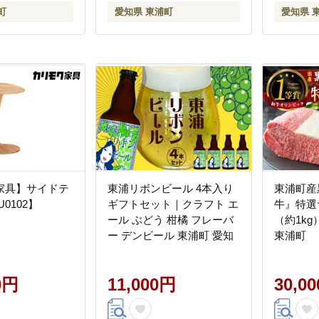
町
愛知県 東浦町
愛知県 
家具】サイドテ
東浦リボンビール 4本入り
東浦町産
0102】
ギフトセット｜クラフト エ
牛』特選
ール ぶどう 柑橘 フレーバ
（約1kg
ー デンビール 東浦町 愛知
東浦町
0円
11,000円
30,0