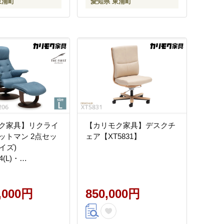
東浦町
愛知県 東浦町
ク家具】リクライ
【カリモク家具】デスクチ
ットマン 2点セッ
ェア【XT5831】
サイズ)
4(L)・
(M)】
0,000円
850,000円