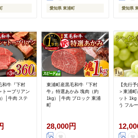
町
愛知県 東浦町
愛知県 
毛和牛『下村
東浦町産黒毛和牛『下村
【先行予
ャトーブリアン
牛』特選あかみ 塊肉（約
＞東浦町
g）│牛肉 ステ
1kg）│牛肉 ブロック 東浦
ット 1k
町
う フル
円
28,000円
12,0