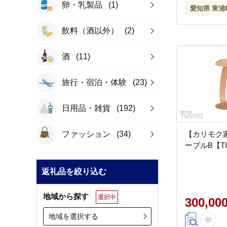
卵・乳製品
(1)
愛知県 東浦
飲料（酒以外）
(2)
酒
(11)
旅行・宿泊・体験
(23)
日用品・雑貨
(192)
ファッション
(34)
【カリモク
ーブルB【TU
返礼品を絞り込む
地域から探す
選択中
300,00
地域を選択する