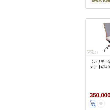
愛知県 東浦
【カリモク
ェア【XT4
350,00