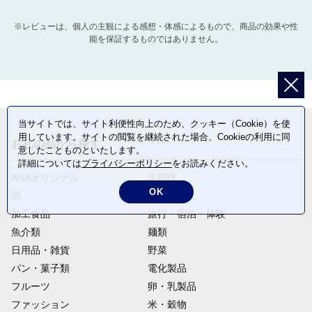
※レビューは、個人の主観による感想・体感によるもので、商品の効果や性
能を保証するものではありません。
当サイトでは、サイト利便性向上のため、クッキー（Cookie）を使
用しています。サイトの閲覧を継続された場合、Cookieの利用に同
お礼の品から探す
意したことものといたします。
詳細については
プライバシーポリシー
をお読みください。
ANAオリジナル
定期便
OK
酒
肉類
加工食品
旅行・宿泊・体験
魚介類
麺類
日用品・雑貨
野菜
パン・菓子類
電化製品
フルーツ
卵・乳製品
ファッション
米・穀物