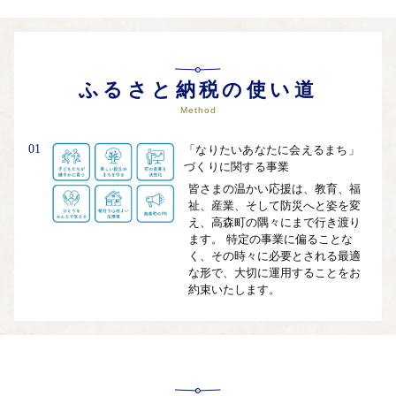
ます。
自治体ホームページは
こちら
（外部サイト）
外部サイトへ遷移します。
個人情報の保護は遷移先サイトの方針に従います。
ふるさと納税の使い道
Method
01
「なりたいあなたに会えるまち」
づくりに関する事業
皆さまの温かい応援は、教育、福
祉、産業、そして防災へと姿を変
え、高森町の隅々にまで行き渡り
ます。 特定の事業に偏ることな
く、その時々に必要とされる最適
な形で、大切に運用することをお
約束いたします。