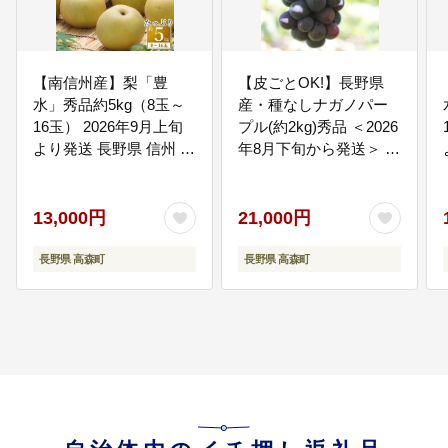
【南信州産】梨「豊
【皮ごとOK!】長野県
水」秀品約5kg（8玉～
産・種なしナガノパー
16玉） 2026年9月上旬
プル(約2kg)秀品 ＜2026
より発送 長野県 信州 高
年8月下旬から発送＞ 信
森町 産地直送 果物 くだ
州 南信州 高森町 産地直
もの なし ナシ 和梨 旬
送 果物 くだもの ぶどう
旬の果物 旬の梨 ギフト
旬のぶどう パープル 山
13,000円
21,000円
贈答 ほうすい JAみなみ
下屋荘介
信州
長野県 高森町
長野県 高森町