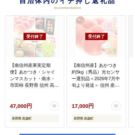
自治体内のイチ押し返礼品
recommendation
【南信州産果実定期
【南信州産】あかつき
便】あかつき・シャイ
約5kg（秀品）光センサ
ンマスカット・南水・
ー選別品＜2026年7月中
市田柿 長野県 信州 高森
旬より発送＞ 信州 産地
町 果物 くだもの フルー
直送 ギフト 果物 くだも
ツ 桃 もも ぶどう 梨 な
の もも モモ 旬 旬の果
し 柿 干し柿 旬の果実
物 旬の桃 JAみなみ信州
47,000円
17,000円
JAみなみ信州
長野県 高森町
長野県 高森町