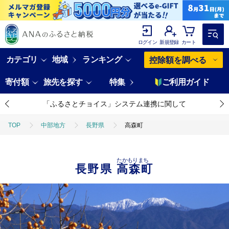
ログイン
新規登録
カート
カテゴリ
地域
ランキング
控除額を調べる
寄付額
旅先を探す
特集
ご利用ガイド
「ふるさとチョイス」システム連携に関して
TOP
中部地方
長野県
高森町
たかもりまち
長野県
高森町