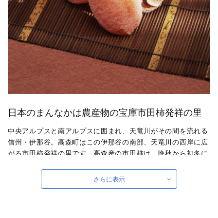
日本のまんなかは農産物の宝庫市田柿発祥の里
中央アルプスと南アルプスに囲まれ、天竜川がその間を流れる
信州・伊那谷。高森町はこの伊那谷の南部、天竜川の西岸に広
がる市田柿発祥の里です。高森産の市田柿は、晩秋から初冬に
かけて朝夕の冷え込みと、天竜川から立ち上る朝霧によってゆ
っくりと干し上がり、飴色の果実は上品な甘みともっちりとし
さらに表示
た食感に仕上がります。この恵まれた環境に囲まれた高森町
は、各種農産物の南限・北限の境界に位置し、特産品「市田
柿」をはじめ一年中美味しい果物や野菜を収穫することができ