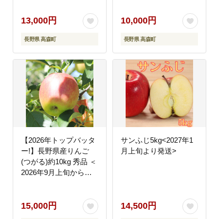
町 産地直送 果物 くだ
もの 旬のりんご 山下屋
13,000円
10,000円
荘介
長野県 高森町
長野県 高森町
【2026年トップバッタ
サンふじ5kg<2027年1
ー!】長野県産りんご
月上旬より発送>
(つがる)約10kg 秀品 ＜
2026年9月上旬から発
送＞ 信州 南信州 高森
町 産地直送 果物 くだ
もの 旬のりんご 山下屋
15,000円
14,500円
荘介