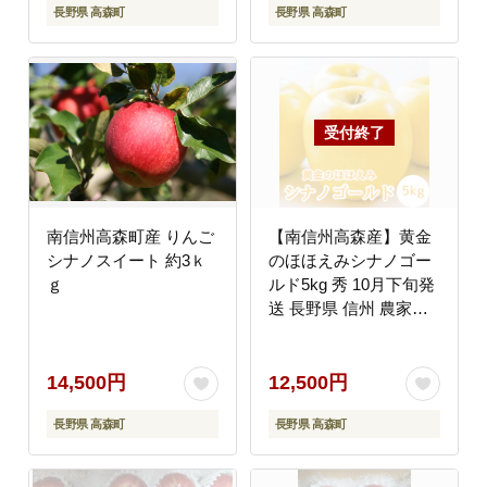
長野県 高森町
長野県 高森町
南信州高森町産 りんご
【南信州高森産】黄金
シナノスイート 約3ｋ
のほほえみシナノゴー
ｇ
ルド5kg 秀 10月下旬発
送 長野県 信州 農家直
送 果物 くだもの 旬の
りんご 萩山農園
14,500円
12,500円
長野県 高森町
長野県 高森町