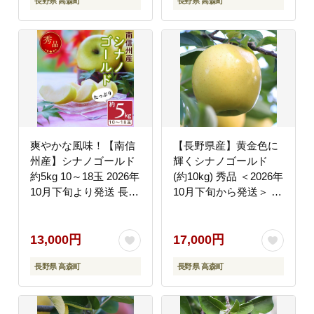
長野県 高森町
長野県 高森町
爽やかな風味！【南信
【長野県産】黄金色に
州産】シナノゴールド
輝くシナノゴールド
約5kg 10～18玉 2026年
(約10kg) 秀品 ＜2026年
10月下旬より発送 長野
10月下旬から発送＞ 信
県 信州 高森町 産地直
州 南信州 高森町 産地
送 果物 くだもの 旬の
直送 果物 くだもの 旬
りんご りんご リンゴ
のりんご 山下屋荘介
13,000円
17,000円
りんご3兄弟 JAみなみ
長野県 高森町
長野県 高森町
信州