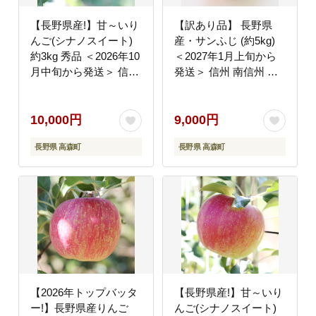
【長野県産!】甘～いり
【訳あり品】 長野県
んご(シナノスイート)
産・サンふじ (約5kg)
約3kg 秀品 ＜2026年10
＜2027年1月上旬から
月中旬から発送＞ 信州
発送＞ 信州 南信州 高
南信州 高森町 産地直送
森町 産地直送 果物 く
果物 くだもの 旬のりん
だもの 旬のりんご ご家
ご 山下屋荘介
庭用 山下屋荘介
10,000円
9,000円
長野県 高森町
長野県 高森町
【2026年トップバッタ
【長野県産!】甘～いり
ー!】長野県産りんご
んご(シナノスイート)