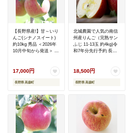
【長野県産!】甘～いり
北城農園で人気の南信
んご(シナノスイート)
州産りんご（完熟サン
約10kg 秀品 ＜2026年
ふじ 11-13玉 約4kg)令
10月中旬から発送＞ 信
和7年分先行予約 長野
州 南信州 高森町 産地
県 信州 高森町 果物 く
直送 果物 くだもの 旬
だもの 旬 旬の果物 旬
のりんご 山下屋荘介
のりんご
17,000円
18,500円
長野県 高森町
長野県 高森町