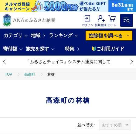
ログイン
新規登録
カート
カテゴリ
地域
ランキング
控除額を調べる
寄付額
旅先を探す
特集
ご利用ガイド
「ふるさとチョイス」システム連携に関して
TOP
高森町
林檎
高森町の林檎
並べ替え: