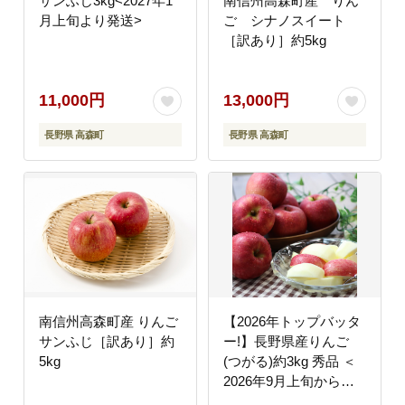
サンふじ3kg<2027年1
南信州高森町産 りん
月上旬より発送>
ご シナノスイート
［訳あり］約5kg
11,000円
13,000円
長野県 高森町
長野県 高森町
南信州高森町産 りんご
【2026年トップバッタ
サンふじ［訳あり］約
ー!】長野県産りんご
5kg
(つがる)約3kg 秀品 ＜
2026年9月上旬から発
送＞ 信州 南信州 高森