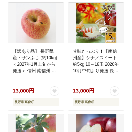
【訳あり品】 長野県
甘味たっぷり！【南信
産・サンふじ (約10kg)
州産】シナノスイート
＜2027年1月上旬から
約5kg 10～18玉 2026年
発送＞ 信州 南信州 高
10月中旬より発送 長野
森町 産地直送 果物 く
県 信州 高森町 産地直
だもの 旬のりんご ご家
送 果物 くだもの 旬の
庭用 山下屋荘介
りんご りんご リンゴ
13,000円
13,000円
りんご3兄弟 JAみなみ
長野県 高森町
長野県 高森町
信州