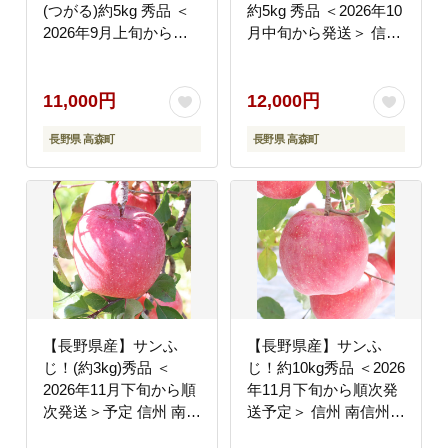
(つがる)約5kg 秀品 ＜
約5kg 秀品 ＜2026年10
2026年9月上旬から発
月中旬から発送＞ 信州
送＞ 信州 南信州 高森
南信州 高森町 産地直送
町 産地直送 果物 くだ
果物 くだもの 旬のりん
もの 旬のりんご 山下屋
ご 山下屋荘介
11,000円
12,000円
荘介
長野県 高森町
長野県 高森町
【長野県産】サンふ
【長野県産】サンふ
じ！(約3kg)秀品 ＜
じ！約10kg秀品 ＜2026
2026年11月下旬から順
年11月下旬から順次発
次発送＞予定 信州 南信
送予定＞ 信州 南信州
州 高森町 産地直送 果
高森町 産地直送 果物