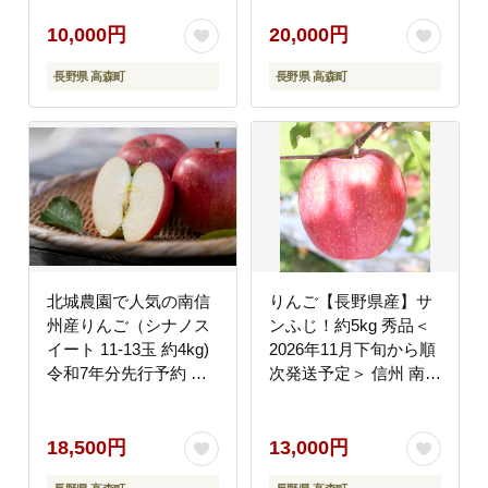
物 くだもの 旬のりんご
くだもの 旬のりんご 山
山下屋荘介
下屋荘介
10,000円
20,000円
長野県 高森町
長野県 高森町
北城農園で人気の南信
りんご【長野県産】サ
州産りんご（シナノス
ンふじ！約5kg 秀品＜
イート 11-13玉 約4kg)
2026年11月下旬から順
令和7年分先行予約 長
次発送予定＞ 信州 南信
野県 信州 高森町 農家
州 高森町 産地直送 果
直送 果物 くだもの 旬
物 くだもの 旬のりんご
のりんご
山下屋荘介
18,500円
13,000円