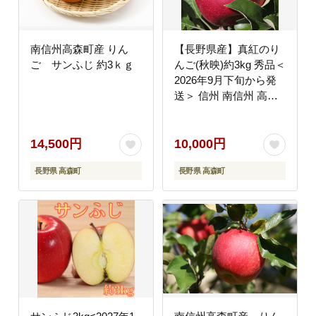
南信州高森町産 りん
【長野県産】真紅のり
ご サンふじ 約3ｋｇ
んご(秋映)約3kg 秀品＜
2026年9月下旬から発
送＞ 信州 南信州 高森
町 産地直送 果物 くだ
もの 旬のりんご 山下屋
荘介
14,500円
10,000円
長野県 高森町
長野県 高森町