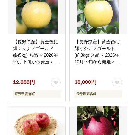
【長野県産】黄金色に
【長野県産】黄金色に
輝くシナノゴールド
輝くシナノゴールド
(約5kg) 秀品 ＜2026年
(約3kg) 秀品 ＜2026年
10月下旬から発送＞ 信
10月下旬から発送＞ 信
州 南信州 高森町 産地
州 南信州 高森町 産地
直送 果物 くだもの 旬
直送 果物 くだもの 旬
のりんご 山下屋荘介
のりんご 山下屋荘介
12,000円
10,000円
長野県 高森町
長野県 高森町