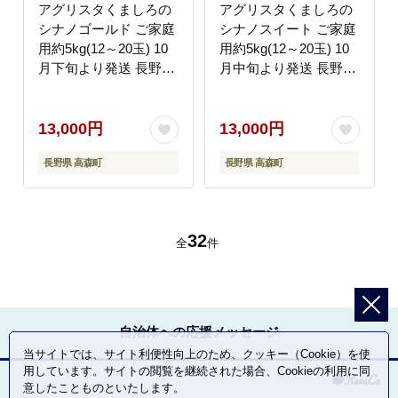
アグリスタくましろの
アグリスタくましろの
シナノゴールド ご家庭
シナノスイート ご家庭
用約5kg(12～20玉) 10
用約5kg(12～20玉) 10
月下旬より発送 長野県
月中旬より発送 長野県
信州 南信州 高森町 果
信州 南信州 高森町 果
物 くだもの 旬 旬の果
物 くだもの 旬 旬の果
物 旬のりんご 訳あり
物 旬のりんご 訳あり
13,000円
13,000円
アグリスタくましろ
アグリスタくましろ
長野県 高森町
長野県 高森町
32
全
件
自治体への応援メッセージ
当サイトでは、サイト利便性向上のため、クッキー（Cookie）を使
用しています。サイトの閲覧を継続された場合、Cookieの利用に同
意したことものといたします。