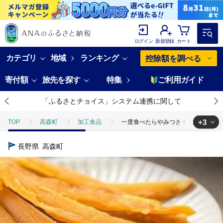
ログイン
新規登録
カート
カテゴリ
地域
ランキング
控除額を調べる
寄付額
旅先を探す
特集
ご利用ガイド
「ふるさとチョイス」システム連携に関して
+3
TOP
高森町
加工食品
一度食べたらやみつき！ 焼き干し芋 12
TOP
野菜
さつまいも
一度食べたらやみつき！ 焼き干し芋 12
長野県
高森町
TOP
加工食品
乾物
ほかの乾物
一度食べたらやみつき！
TOP
加工食品
ほかの加工食品
一度食べたらやみつき！ 焼き干