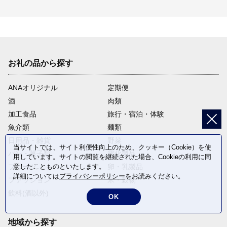
お礼の品から探す
ANAオリジナル
定期便
酒
肉類
加工食品
旅行・宿泊・体験
魚介類
麺類
日用品・雑貨
野菜
当サイトでは、サイト利便性向上のため、クッキー（Cookie）を使
パン・菓子類
電化製品
用しています。サイトの閲覧を継続された場合、Cookieの利用に同
フルーツ
卵・乳製品
意したことものといたします。
詳細については
プライバシーポリシー
をお読みください。
ファッション
米・穀物
飲料(酒以外)
返礼品なし
OK
地域から探す