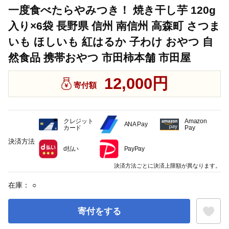
一度食べたらやみつき！ 焼き干し芋 120g
入り×6袋 長野県 信州 南信州 高森町 さつま
いも ほしいも 紅はるか 子わけ おやつ 自
然食品 携帯おやつ 市田柿本舗 市田屋
12,000円
寄付額
クレジット
Amazon
ANA Pay
カード
Pay
決済方法
d払い
PayPay
決済方法ごとに決済上限額が異なります。
在庫：
○
寄付をする