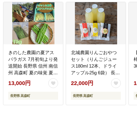
きのした農園の夏アス
北城農園りんごおやつ
パラガス 7月初旬より発
セット（りんごジュー
送開始 長野県 信州 南信
ス180ml 12本、ドライ
3
州 高森町 夏の味覚 夏の
アップル25g 6袋） 長野
野菜 やさい
県 信州 南信州 高森町
13,000円
22,000円
1
りんご 果汁100％ ドラ
イフルーツ 小瓶 小袋 食
長野県 高森町
長野県 高森町
べきりサイズ