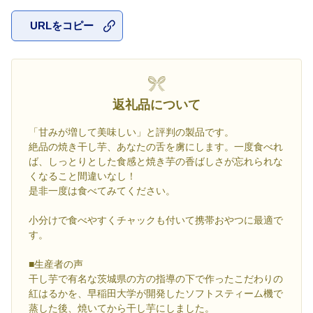
URLをコピー
お気に入
返礼品について
「甘みが増して美味しい」と評判の製品です。
絶品の焼き干し芋、あなたの舌を虜にします。一度食べれ
ば、しっとりとした食感と焼き芋の香ばしさが忘れられな
くなること間違いなし！
是非一度は食べてみてください。
小分けで食べやすくチャックも付いて携帯おやつに最適で
す。
■生産者の声
干し芋で有名な茨城県の方の指導の下で作ったこだわりの
紅はるかを、早稲田大学が開発したソフトスティーム機で
蒸した後、焼いてから干し芋にしました。