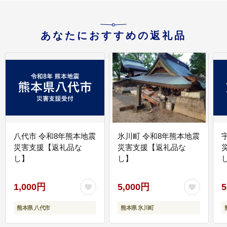
あなたにおすすめの返礼品
八代市 令和8年熊本地震
氷川町 令和8年熊本地震
災害支援【返礼品な
災害支援【返礼品な
し】
し】
し
1,000円
5,000円
5
熊本県 八代市
熊本県 氷川町