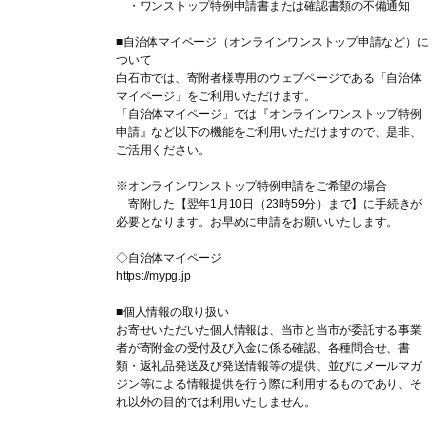
・ワンストップ特例申請書または確認書類の不備通知
■自治体マイページ（オンラインワンストップ申請など）に
ついて
白石市では、寄附者様専用のウェブページである「自治体
マイページ」をご利用いただけます。
「自治体マイページ」では『オンラインワンストップ特例
申請』など以下の機能をご利用いただけますので、是非、
ご活用ください。
※オンラインワンストップ特例申請をご希望の場合
寄附した【翌年1月10日（23時59分）まで】に手続きが
必要となります。お早めに申請をお願いいたします。
◇自治体マイページ
https://mypg.jp
■個人情報の取り扱い
お寄せいただいた個人情報は、当市と当市が委託する事業
者が寄附金の受付及び入金に係る確認、各種問合せ、書
類・返礼品発送及び発送情報等の提供、並びにメールマガ
ジン等による情報提供を行う際に利用するものであり、そ
れ以外の目的では利用いたしません。