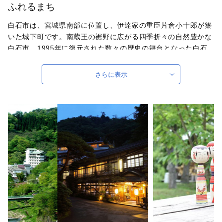
ふれるまち
白石市は、宮城県南部に位置し、伊達家の重臣片倉小十郎が築
いた城下町です。南蔵王の裾野に広がる四季折々の自然豊かな
白石市。1995年に復元された数々の歴史の舞台となった白石
城と周辺史跡。また古くより湯治場として栄え、傷や病を治す
薬湯が人々を癒してきた鎌先温泉と小原温泉、白石湯沢温泉の
さらに表示
３つの温泉地があり、観光地としても楽しめます。グルメでも
白石を代表する郷土の味覚「白石温麺（しろいしうーめん）を
はじめ、蔵王連峰の伏流水がもたらす恩恵によって育まれた
「白石産ササニシキ」や創業明治6年の歴史を持つ「蔵王酒
造」の日本酒など、伝統と新しさをあわせ持つ白石グルメを堪
能いただけます。
自治体ホームページは
こちら
（外部サイト）
外部サイトへ遷移します。
個人情報の保護は遷移先サイトの方針に従います。