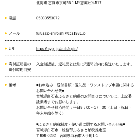
北海道 恵庭市京町56-1 MY恵庭ビル517
電話
05033553072
メール
furusato-shiroishi@ccs1981.jp
URL
https://mypg.jp/auth/login/
寄付証明書の
入金確認後、返礼品とは別に2週間以内に発送いたします。
送付時期目安
備考
■お申込み・送付書類・返礼品・ワンストップ申請に関する
お問い合わせ先■
宮城県白石市ふるさと納税のお問合せについては、上記委
託業者までお願いします。
お問い合せ対応時間：平日9：00～17：30（土日・祝日・
年末年始を除く）
■ふるさと納税制度・使い道に関するお問い合わせ先■
宮城県白石市 総務部ふるさと納税推進室
〒989-0292 宮城県白石市大手町1-1