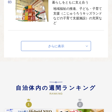
03
暮らしをともに支え合う
地域福祉の推進、子ども・子育て
支援（こじゅうろうキッズランド
などの子育て支援施設）の充実な
ど
04
安全・安心を守る
防災・減災対策の充実、地域にお
さらに表示
ける防災力の強化など
05
活力・賑わいを創る
農林業・商工業・観光の振興、移
住・定住の促進など
自治体内の週間ランキング
RANKING
06
まちの未来を描く
1
2
豊かな自然環境の維持、魅力ある