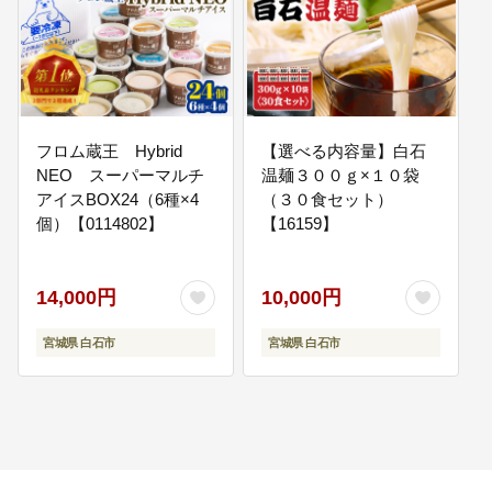
都市空間の整備など
07
白石市のため
白石市のために使用いたします
フロム蔵王 Hybrid
【選べる内容量】白石
NEO スーパーマルチ
温麺３００ｇ×１０袋
アイスBOX24（6種×4
（３０食セット）
個）【0114802】
【16159】
14,000円
10,000円
宮城県 白石市
宮城県 白石市