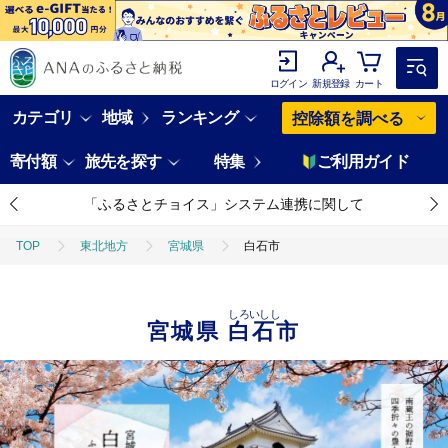
ログイン
新規登録
カート
カテゴリ
地域
ランキング
控除額を調べる
寄付額
旅先を探す
特集
ご利用ガイド
「ふるさとチョイス」システム連携に関して
TOP
東北地方
宮城県
白石市
しろいしし
宮城県
白石市