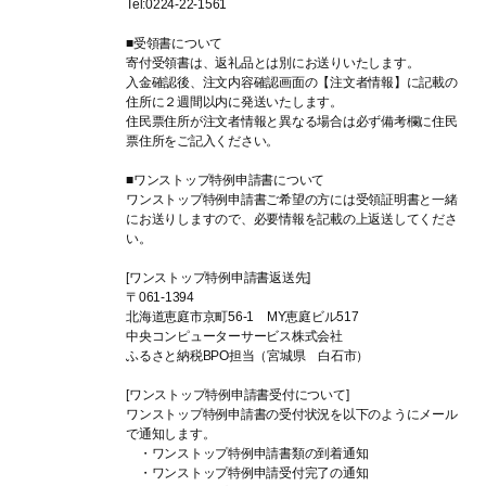
Tel:0224-22-1561
■受領書について
寄付受領書は、返礼品とは別にお送りいたします。
入金確認後、注文内容確認画面の【注文者情報】に記載の
住所に２週間以内に発送いたします。
住民票住所が注文者情報と異なる場合は必ず備考欄に住民
票住所をご記入ください。
■ワンストップ特例申請書について
ワンストップ特例申請書ご希望の方には受領証明書と一緒
にお送りしますので、必要情報を記載の上返送してくださ
い。
[ワンストップ特例申請書返送先]
〒061-1394
北海道恵庭市京町56-1 MY恵庭ビル517
中央コンピューターサービス株式会社
ふるさと納税BPO担当（宮城県 白石市）
[ワンストップ特例申請書受付について]
ワンストップ特例申請書の受付状況を以下のようにメール
で通知します。
・ワンストップ特例申請書類の到着通知
・ワンストップ特例申請受付完了の通知