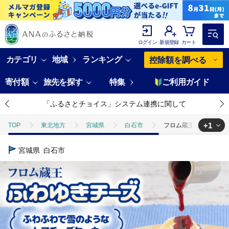
ログイン
新規登録
カート
カテゴリ
地域
ランキング
控除額を調べる
寄付額
旅先を探す
特集
ご利用ガイド
「ふるさとチョイス」システム連携に関して
+1
TOP
東北地方
宮城県
白石市
フロム蔵王 ふわゆきチー
TOP
パン・菓子類
洋菓子
ケーキ
フロム蔵王 ふわゆき
宮城県
白石市