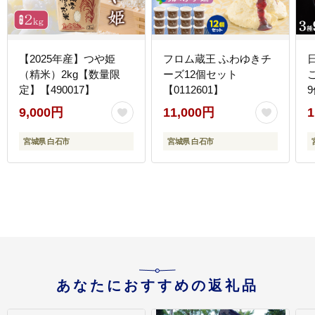
【2025年産】つや姫
フロム蔵王 ふわゆきチ
（精米）2kg【数量限
ーズ12個セット
定】【490017】
【0112601】
9
9,000円
11,000円
1
宮城県 白石市
宮城県 白石市
あなたにおすすめの返礼品