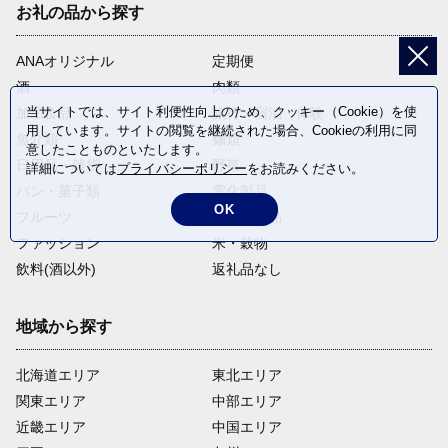
お礼の品から探す
ANAオリジナル
定期便
酒
肉類
当サイトでは、サイト利便性向上のため、クッキー（Cookie）を使
加工食品
旅行・宿泊・体験
用しています。サイトの閲覧を継続された場合、Cookieの利用に同
魚介類
麺類
意したことものといたします。
日用品・雑貨
野菜
詳細については
プライバシーポリシー
をお読みください。
パン・菓子類
電化製品
OK
フルーツ
卵・乳製品
ファッション
米・穀物
飲料(酒以外)
返礼品なし
地域から探す
北海道エリア
東北エリア
関東エリア
中部エリア
近畿エリア
中国エリア