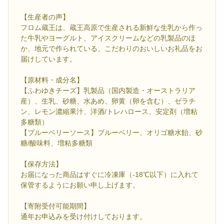
【生産者の声】
フロム蔵王は、蔵王高原で生産される新鮮な生乳から作っ
た牛乳やヨーグルト、アイスクリームなどの乳製品のほ
か、地元で作られている、こだわりのおいしいお礼品をお
届けしています。
【原材料・成分名】
【ふわゆきチーズ】乳製品（国内製造・オーストラリア
産）、生乳、砂糖、水あめ、卵黄（卵を含む）、ゼラチ
ン、レモン濃縮果汁、洋酒/トレハロース、安定剤（増粘
多糖類）
【ブルーベリーソース】ブルーベリー、オリゴ糖水飴、砂
糖/酸味料、増粘多糖類
【保存方法】
お届になった商品はすぐに冷凍庫（-18℃以下）に入れて
保管するようにお願い申し上げます。
【寄附受付可能期間】
通年お申込みを受け付けしております。