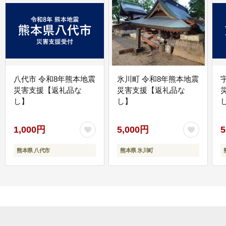
八代市 令和8年熊本地震
氷川町 令和8年熊本地震
災害支援【返礼品な
災害支援【返礼品な
し】
し】
し
1,000円
5,000円
5
熊本県 八代市
熊本県 氷川町