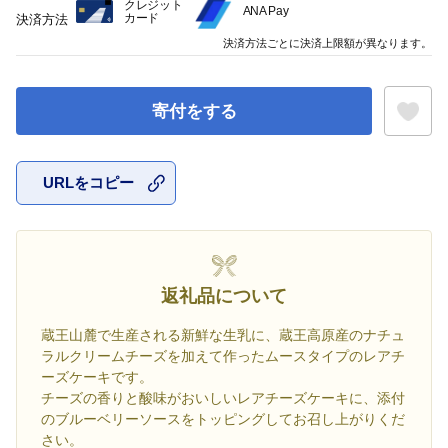
クレジット
ANA Pay
カード
決済方法
決済方法ごとに決済上限額が異なります。
寄付をする
URLをコピー
お気に入
返礼品について
蔵王山麓で生産される新鮮な生乳に、蔵王高原産のナチュ
ラルクリームチーズを加えて作ったムースタイプのレアチ
ーズケーキです。
チーズの香りと酸味がおいしいレアチーズケーキに、添付
のブルーベリーソースをトッピングしてお召し上がりくだ
さい。