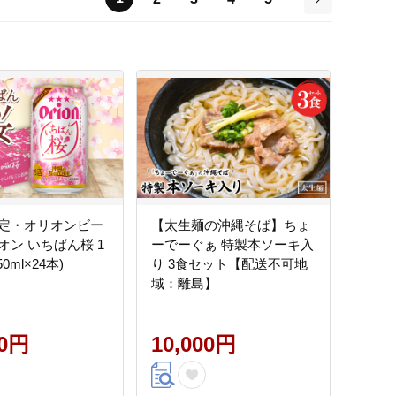
次
定・オリオンビー
【太生麺の沖縄そば】ちょ
オン いちばん桜 1
ーでーぐぁ 特製本ソーキ入
0ml×24本)
り 3食セット【配送不可地
域：離島】
00円
10,000円