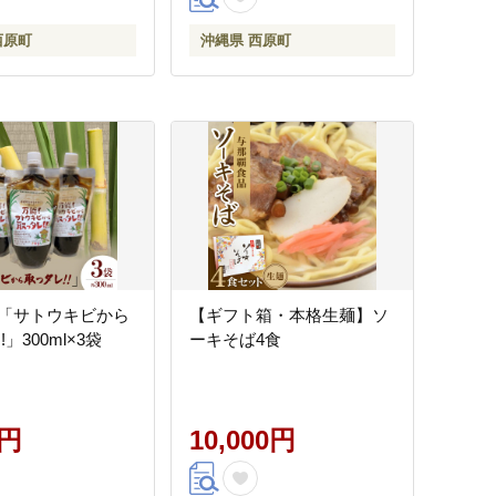
西原町
沖縄県 西原町
「サトウキビから
【ギフト箱・本格生麺】ソ
」300ml×3袋
ーキそば4食
0円
10,000円