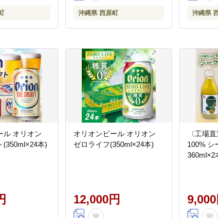
町
沖縄県 西原町
沖縄県 
ール オリオン
オリオンビール オリオン
〈工場直
350ml×24本)
ゼロライフ(350ml×24本)
100% 
360ml
円
12,000円
9,00