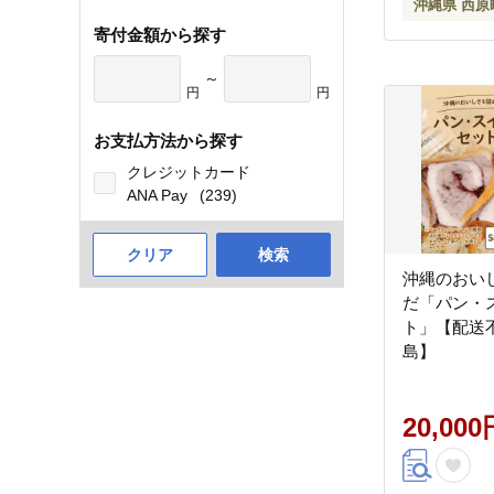
沖縄県 西原
寄付金額から探す
～
円
円
お支払方法から探す
クレジットカード
ANA Pay
(239)
クリア
検索
沖縄のおい
だ「パン・
ト」【配送
島】
20,000