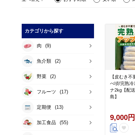
カテゴリから探す
肉
(9)
魚介類
(2)
野菜
(2)
【皮むき不
べ頃!完熟
ナ2kg【配
フルーツ
(17)
島】
定期便
(13)
9,000円
加工食品
(55)