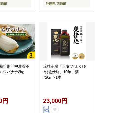
西原町
沖縄県 西原町
栽培期間中農薬不
琉球泡盛「玉友(ぎょくゆ
ムワバナナ3kg
う)甕仕込」10年古酒
720ml×1本
00円
23,000円