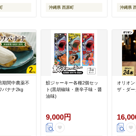
町
沖縄県 西原町
沖縄県 
培期間中農薬不
鮫ジャーキー各種2個セッ
オリオン
バナナ2kg
ト(黒胡椒味・唐辛子味・醤
ザ・ダーク(
油味)
9,000円
16,0