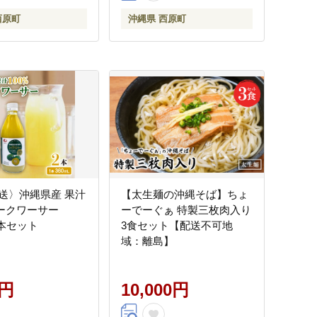
西原町
沖縄県 西原町
送〉沖縄県産 果汁
【太生麺の沖縄そば】ちょ
シークワーサー
ーでーぐぁ 特製三枚肉入り
×2本セット
3食セット【配送不可地
域：離島】
0円
10,000円