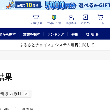
お気に入り
ご利用ガイド
新規登録
ログイン
カート
額から探す
旅先を探す
ランキング
特集
取り組み
「ふるさとチョイス」システム連携に関して
結果
沖縄県 西原町
高い順
新着順