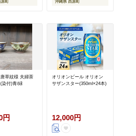
西原町
沖縄県 西原町
 唐草紋様 夫婦茶
オリオンビール オリオン
(染付)青/緑
サザンスター(350ml×24本)
00円
12,000円