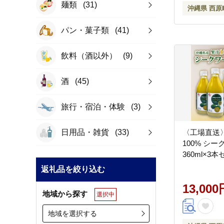
麺類
(31)
沖縄県 西原
パン・菓子類
(41)
飲料（酒以外）
(9)
酒
(45)
旅行・宿泊・体験
(3)
日用品・雑貨
(33)
〈工場直送
100% シ
360ml×3
返礼品を絞り込む
13,000
地域から探す
選択中
地域を選択する