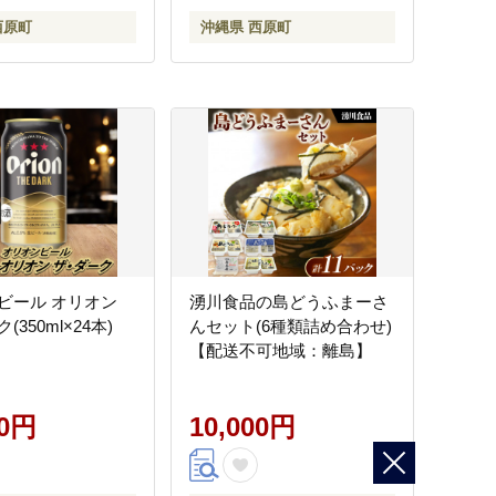
西原町
沖縄県 西原町
ビール オリオン
湧川食品の島どうふまーさ
350ml×24本)
んセット(6種類詰め合わせ)
【配送不可地域：離島】
00円
10,000円