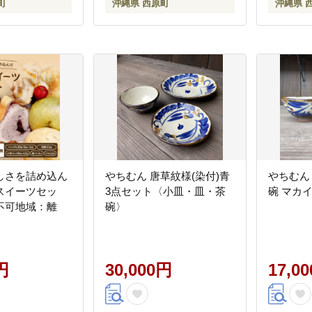
町
沖縄県 西原町
沖縄県 
しさを詰め込ん
やちむん 唐草紋様(染付)青
やちむん
スイーツセッ
3点セット〈小皿・皿・茶
碗 マカイ
不可地域：離
碗〉
円
30,000円
17,0