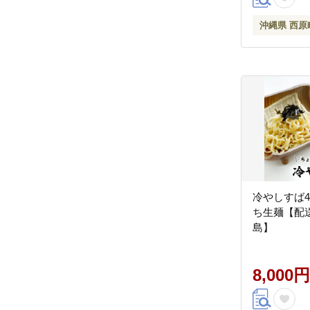
沖縄県 西原
冷やしすば4
ち生麺【配
島】
8,000円