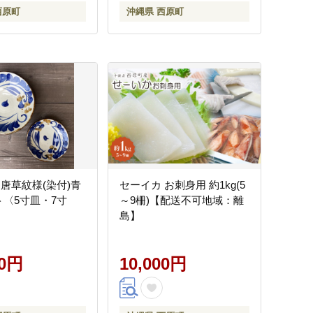
西原町
沖縄県 西原町
 唐草紋様(染付)青
セーイカ お刺身用 約1kg(5
ト〈5寸皿・7寸
～9柵)【配送不可地域：離
島】
00円
10,000円