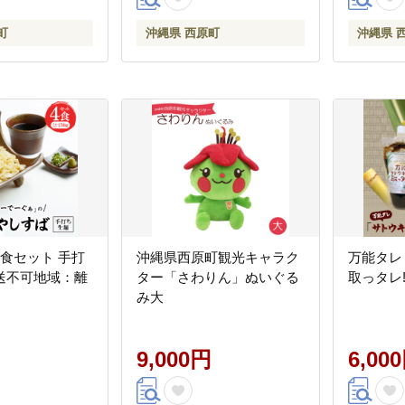
町
沖縄県 西原町
沖縄県 
食セット 手打
沖縄県西原町観光キャラク
万能タレ
送不可地域：離
ター「さわりん」ぬいぐる
取っタレ!!
み大
9,000円
6,00