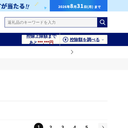
控除上限額まで
控除額を調べる
あと
***,***円
1
2
3
4
5