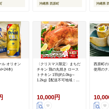
町
沖縄県 西原町
沖縄県 
ール オリオン
〈クリスマス限定〉まちだ
西原町の
l×24本)
チキン 鶏の丸焼き ロース
使用のナ
トチキン 1羽(約1.0kg～
1.2kg)【配送不可地域：離
島】
円
10,000円
10,0