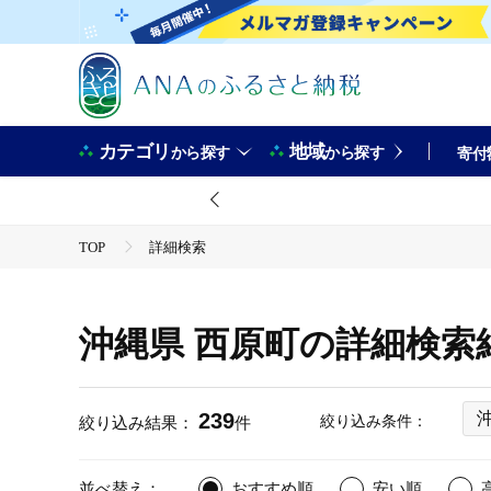
カテゴリ
地域
から探す
から探す
寄付
TOP
詳細検索
沖縄県 西原町の詳細検索
239
絞り込み条件：
絞り込み結果：
件
並べ替え：
おすすめ順
安い順