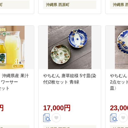
町
沖縄県 西原町
沖縄県 
〉沖縄県産 果汁
やちむん 唐草紋様 5寸皿(染
やちむん
ークワーサー
付)2枚セット 青/緑
2点セッ
本セット
皿〉
円
17,000円
23,0