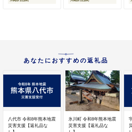
沖縄県 西原町
沖縄県 西原町
あなたにおすすめの返礼品
八代市 令和8年熊本地震
氷川町 令和8年熊本地震
災害支援【返礼品な
災害支援【返礼品な
し】
し】
し