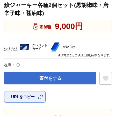
鮫ジャーキー各種2個セット(黒胡椒味・唐
辛子味・醤油味)
9,000円
寄付額
クレジット
ANA Pay
カード
決済方法
決済方法ごとに決済上限額が異なります。
在庫：
〇
寄付をする
URLをコピー
お気に入