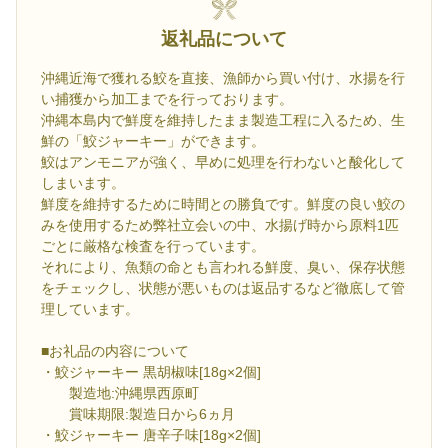
返礼品について
沖縄近海で獲れる鮫を直接、漁師から買い付け、水揚を行
い捕獲から加工までを行っております。
沖縄本島内で鮮度を維持したまま製造工程に入るため、生
鮮の「鮫ジャーキー」ができます。
鮫はアンモニアが強く、早めに処理を行わないと酸化して
しまいます。
鮮度を維持するために時間との勝負です。鮮度の良い鮫の
みを使用するため弊社立会いの中、水揚げ時から原料1匹
ごとに厳格な検査を行っています。
それにより、魚類の命とも言われる鮮度、臭い、保存状態
をチェックし、状態が悪いものは返品するなど徹底して管
理しています。
■お礼品の内容について
・鮫ジャーキー 黒胡椒味[18g×2個]
製造地:沖縄県西原町
賞味期限:製造日から6ヵ月
・鮫ジャーキー 唐辛子味[18g×2個]