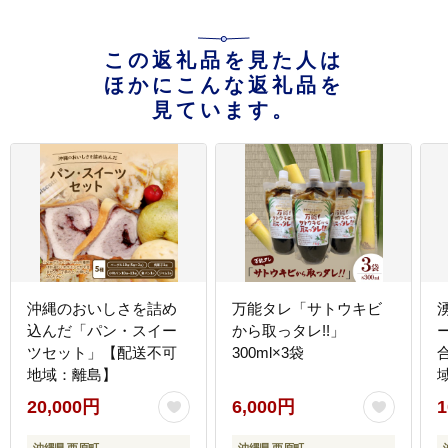
この返礼品を見た人は
ほかにこんな返礼品を
見ています。
沖縄のおいしさを詰め
万能タレ「サトウキビ
込んだ「パン・スイー
から取っタレ!!」
ツセット」【配送不可
300ml×3袋
地域：離島】
20,000円
6,000円
1