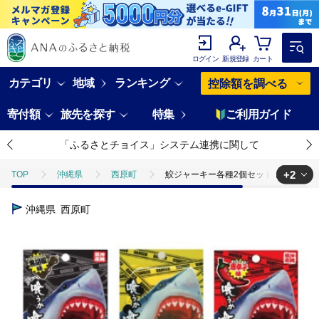
ログイン
新規登録
カート
カテゴリ
地域
ランキング
控除額を調べる
寄付額
旅先を探す
特集
ご利用ガイド
「ふるさとチョイス」システム連携に関して
+2
TOP
沖縄県
西原町
鮫ジャーキー各種2個セット(黒胡椒味・
TOP
加工食品
鮫ジャーキー各種2個セット(黒胡椒味・唐辛子味・
沖縄県
西原町
TOP
加工食品
ほかの加工食品
鮫ジャーキー各種2個セット