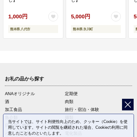
1,000円
5,000円
5
熊本県 八代市
熊本県 氷川町
お礼の品から探す
ANAオリジナル
定期便
酒
肉類
加工食品
旅行・宿泊・体験
魚介類
麺類
当サイトでは、サイト利便性向上のため、クッキー（Cookie）を使
日用品・雑貨
野菜
用しています。サイトの閲覧を継続された場合、Cookieの利用に同
意したことものといたします。
パン・菓子類
電化製品