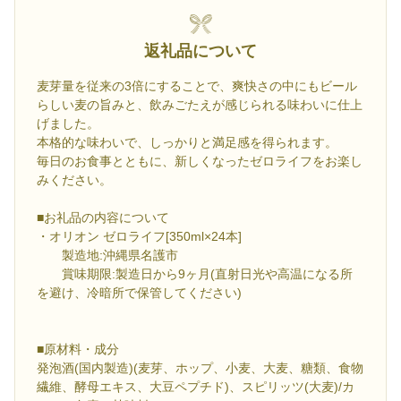
返礼品について
麦芽量を従来の3倍にすることで、爽快さの中にもビール
らしい麦の旨みと、飲みごたえが感じられる味わいに仕上
げました。
本格的な味わいで、しっかりと満足感を得られます。
毎日のお食事とともに、新しくなったゼロライフをお楽し
みください。
■お礼品の内容について
・オリオン ゼロライフ[350ml×24本]
製造地:沖縄県名護市
賞味期限:製造日から9ヶ月(直射日光や高温になる所
を避け、冷暗所で保管してください)
■原材料・成分
発泡酒(国内製造)(麦芽、ホップ、小麦、大麦、糖類、食物
繊維、酵母エキス、大豆ペプチド)、スピリッツ(大麦)/カ