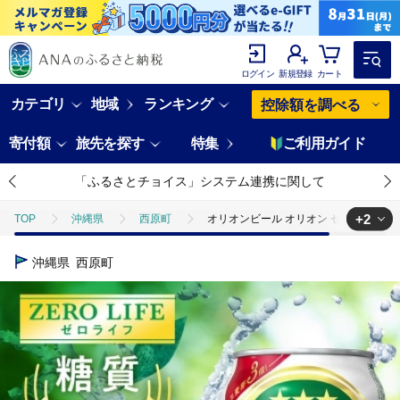
ログイン
新規登録
カート
カテゴリ
地域
ランキング
控除額を調べる
寄付額
旅先を探す
特集
ご利用ガイド
「ふるさとチョイス」システム連携に関して
+2
TOP
沖縄県
西原町
オリオンビール オリオン ゼロライフ(350
TOP
酒
オリオンビール オリオン ゼロライフ(350ml×24本)
沖縄県
西原町
TOP
酒
ほかの酒
オリオンビール オリオン ゼロライフ(350ml