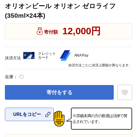
オリオンビール オリオン ゼロライフ
(350ml×24本)
12,000円
寄付額
クレジット
ANA Pay
カード
決済方法
決済方法ごとに決済上限額が異なります。
在庫：
〇
寄付をする
URLをコピー
※20歳未満の方の飲酒は法律で禁
お気に入
止されています。