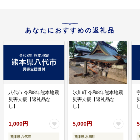
あなたにおすすめの返礼品
八代市 令和8年熊本地震
氷川町 令和8年熊本地震
災害支援【返礼品な
災害支援【返礼品な
し】
し】
し
1,000円
5,000円
5
熊本県 八代市
熊本県 氷川町