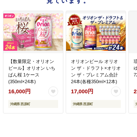
見ています。
【数量限定・オリオン
オリオンビール オリオ
ビール】オリオン いち
ン ザ・ドラフト×オリオ
ばん桜 1ケース
ン ザ・プレミアム合計
7
(350ml×24本)
24本(各種350ml×12本)
16,000円
17,000円
2
沖縄県 西原町
沖縄県 西原町