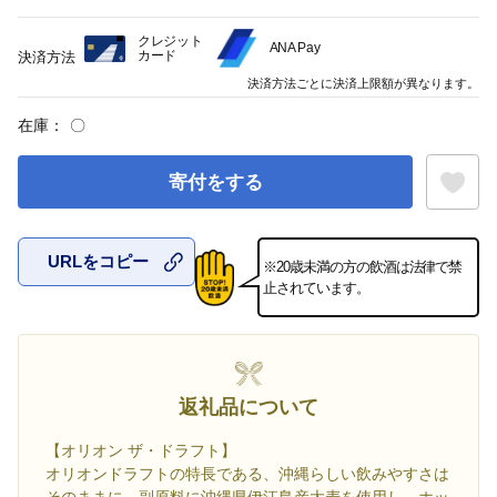
クレジット
ANA Pay
カード
決済方法
決済方法ごとに決済上限額が異なります。
在庫：
〇
寄付をする
URLをコピー
※20歳未満の方の飲酒は法律で禁
お気に入
止されています。
返礼品について
【オリオン ザ・ドラフト】
オリオンドラフトの特長である、沖縄らしい飲みやすさは