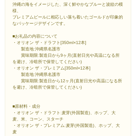
沖縄の海をイメージした、深く鮮やかなブルーと波紋の模
様、
プレミアムビールに相応しい落ち着いたゴールドが印象的
なパッケージデザインです。
■お礼品の内容について
・オリオン ザ・ドラフト[350ml×12本]
製造地:沖縄県名護市
賞味期限:製造日から9ヶ月(直射日光や高温になる所
を避け、冷暗所で保管してください)
・オリオン ザ・プレミアム[350ml×12本]
製造地:沖縄県名護市
賞味期限:製造日から12ヶ月(直射日光や高温になる所
を避け、冷暗所で保管してください)
■原材料・成分
・オリオン ザ・ドラフト:麦芽(外国製造)、ホップ、大
麦、米、コーン、スターチ
・オリオン ザ・プレミアム:麦芽(外国製造)、ホップ、大
麦