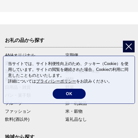
お礼の品から探す
ANAオリジナル
定期便
酒
肉類
当サイトでは、サイト利便性向上のため、クッキー（Cookie）を使
用しています。サイトの閲覧を継続された場合、Cookieの利用に同
加工食品
旅行・宿泊・体験
意したことものといたします。
魚介類
麺類
詳細については
プライバシーポリシー
をお読みください。
日用品・雑貨
野菜
OK
パン・菓子類
電化製品
フルーツ
卵・乳製品
ファッション
米・穀物
飲料(酒以外)
返礼品なし
地域から探す