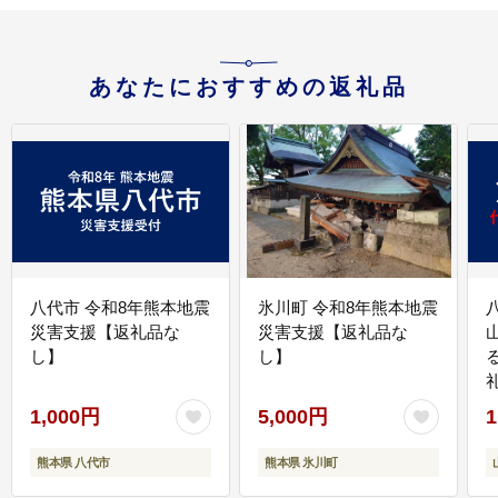
あなたにおすすめの返礼品
八代市 令和8年熊本地震
氷川町 令和8年熊本地震
災害支援【返礼品な
災害支援【返礼品な
し】
し】
1,000円
5,000円
1
熊本県 八代市
熊本県 氷川町