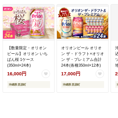
【数量限定・オリオン
オリオンビール オリオ
ビール】オリオン いち
ン ザ・ドラフト×オリオ
ばん桜 1ケース
ン ザ・プレミアム合計
(350ml×24本)
24本(各種350ml×12本)
16,000円
17,000円
2
沖縄県 西原町
沖縄県 西原町