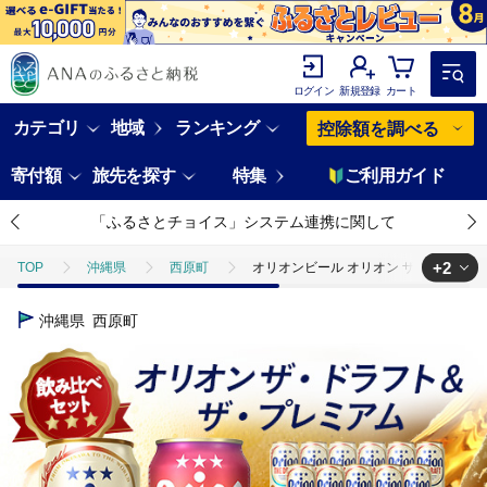
ログイン
新規登録
カート
カテゴリ
地域
ランキング
控除額を調べる
寄付額
旅先を探す
特集
ご利用ガイド
「ふるさとチョイス」システム連携に関して
+2
TOP
沖縄県
西原町
オリオンビール オリオン ザ・ドラフト×オ
TOP
酒
オリオンビール オリオン ザ・ドラフト×オリオン ザ・プレミア
沖縄県
西原町
TOP
酒
ビール
オリオンビール オリオン ザ・ドラフト×オリオ