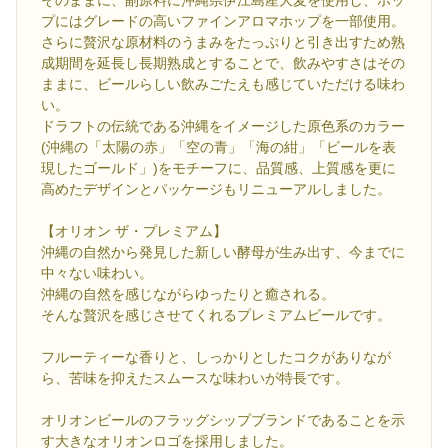
そのままに、副原料に沖縄県伊江島産大麦を使用し、ホッ
プにはグレードの高いファインアロマホップを一部使用。
さらに贅沢な原材料のうまみをたっぷりと引き出すため熟
成期間を延長し長期熟成とすることで、飲みやすさはその
ままに、ビールらしい飲みごたえも感じていただける味わ
い。
ドラフトの伝統である沖縄をイメージした原色系のカラー
(沖縄の「太陽の赤」「空の青」「海の紺」「ビールを表
現したゴールド」)をモチーフに、品質感、上質感を更に
高めたデザインとパッケージもリニューアルしました。
【オリオン ザ・プレミアム】
沖縄の自然から発見した新しい酵母が生み出す、今までに
中々ない味わい。
沖縄の自然を感じながらゆったりと癒される。
そんな贅沢を感じさせてくれるプレミアムビールです。
フルーティーな香りと、しっかりとしたコクがありなが
ら、苦味を抑えたスムースな味わいが特長です。
オリオンビールのフラッグシップブランドであることを示
す大きなオリオンロゴを採用しました。