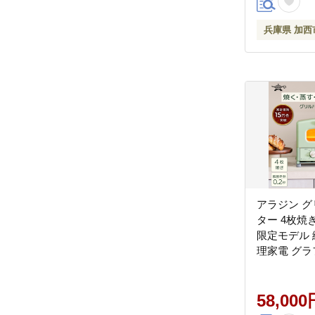
兵庫県 加西
アラジン グ
ター 4枚焼
限定モデル 
理家電 グラ
焼く 調理器
リア デザイ
暮らし 遠
58,000
グリルパン