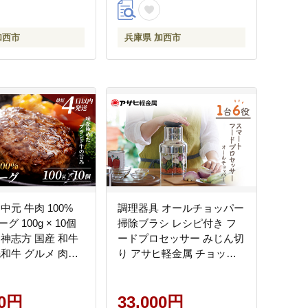
器具 グリーン
加西市
兵庫県 加西市
中元 牛肉 100%
調理器具 オールチョッパー
 100g × 10個
掃除ブラシ レシピ付き フ
帝神志方 国産 和牛
ードプロセッサー みじん切
毛和牛 グルメ 肉汁
り アサヒ軽金属 チョッパ
グ 神戸ビーフ 但
ー キッチン 日用品 コンパ
短4日以内発送
クト
00円
33,000円