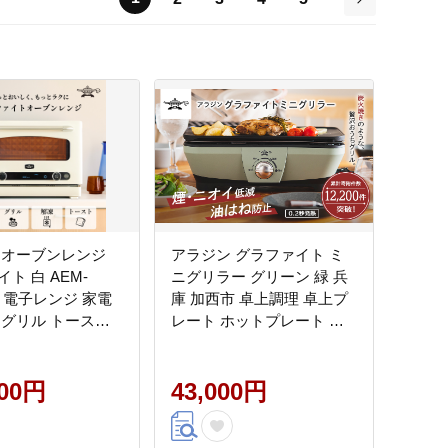
次
 オーブンレンジ
アラジン グラファイト ミ
ト 白 AEM-
ニグリラー グリーン 緑 兵
W) 電子レンジ 家電
庫 加西市 卓上調理 卓上プ
 グリル トースタ
レート ホットプレート お
テリア 人気 デザイ
うち焼肉 BBQ グリル キッ
活 一人暮らし リビ
チン家電 減煙 焼肉 野菜 お
ラファイトヒーター
000円
手入れ簡単 コンパクト お
43,000円
能 多機能家電 リ
しゃれ CAG-MG7A G 新生
解凍
活 遠赤グラファイト 調理