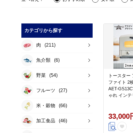
カテゴリから探す
肉
(211)
魚介類
(6)
野菜
(54)
トースター 
ファイト 2
AET-GS13
フルーツ
(27)
ゃれ インテ
家電 兵庫 
米・穀物
(66)
手入れ楽々 
ラファイト
33,000
加工食品
(46)
パン焼き タ
め