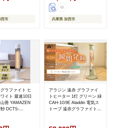
加西市
兵庫県 加西市
 グラファイト ヒ
アラジン 遠赤 グラファイ
ワイト 最速10日
トヒーター 1灯 グリーン 緑
山善 YAMAZEN
CAH-1G9E Aladdin 電気ス
秒 DCTS-
トーブ 遠赤グラファイト
W) 電気 電気ストーブ
ストーブ ヒーター 電化製
化製品 季節家電 左
品 家電 暖房器具 暖房 冬物
り インテリア
家電 リビング 寝室