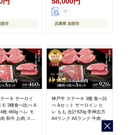
00円
58,000円
加西市
兵庫県 加西市
ステーキ サーロイ
神戸牛 ステーキ 3種 食べ比
モモ 3種食べ比べ A
べ Aセット サーロイン ヒ
枚 460g ヘレ モ
レ もも 合計920g 帝神志方
肉 和牛 お肉 ステ
A4ランク A5ランク 牛肉 牛
焼肉 焼き肉 黒毛和
お肉 肉 ブランド牛 和牛 神
冷凍
戸ビーフ 但馬牛 ステーキ