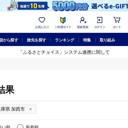
お気に入り
ご利用ガイド
新規登録
ログイン
カート
額から探す
旅先を探す
ランキング
特集
取り組み
「ふるさとチョイス」システム連携に関して
結果
兵庫県 加西市
高い順
新着順