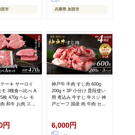
加西市
兵庫県 加西市
ステーキ サーロイ
神戸牛 牛肉 すじ肉 600g
モモ 3種食べ比べ A
200g × 3P 小分け 普段使い
枚 470g ヘレ モ
用 煮込み 牛すじ 牛スジ 神
肉 和牛 お肉 ステ
戸ビーフ 国産 肉 牛肉 セッ
焼肉 焼き肉 黒毛和
ト 冷凍 小分け 帝神志方 和
冷凍
牛 黒毛和牛 おでん スープ
00円
但馬牛 最短4日以内発送
6,000円