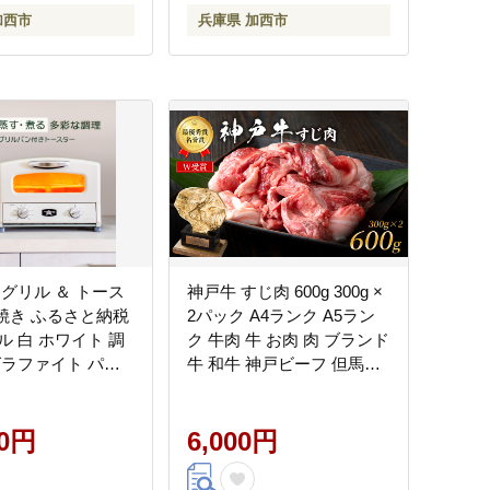
家電
加西市
兵庫県 加西市
 グリル ＆ トース
神戸牛 すじ肉 600g 300g ×
枚焼き ふるさと納税
2パック A4ランク A5ラン
ル 白 ホワイト 調
ク 牛肉 牛 お肉 肉 ブランド
グラファイト パン
牛 和牛 神戸ビーフ 但馬牛
理器具 人気 インテ
牛すじ 煮込み カレー おで
ザイン 新生活 一人
ん 国産 冷凍
遠赤グラファイト
00円
6,000円
ン グリルプレート