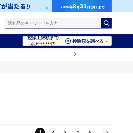
控除上限額まで
控除額を調べる
あと
***,***円
1
2
3
4
5