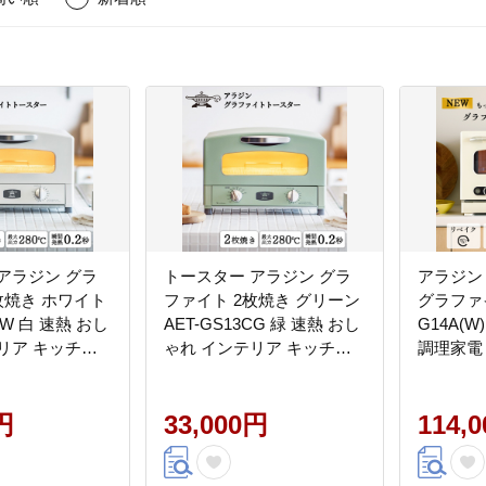
アラジン グラ
トースター アラジン グラ
アラジン
枚焼き ホワイト
ファイト 2枚焼き グリーン
グラファイ
CW 白 速熱 おし
AET-GS13CG 緑 速熱 おし
G14A(
リア キッチン
ゃれ インテリア キッチン
調理家電
加西市 お掃除 お
家電 兵庫 加西市 朝食 食パ
ー イン
朝食 食パン グ
ン グラファイトヒーター
ン 新生
ヒーター 速暖
円
速暖 パン焼き タイマー付
33,000円
ング グ
114,
イマー付き 温
き 温め サクサク カリカリ
レンジ機
トースト
ベイク 