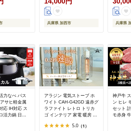
円
14,000円
30,0
気 キャンプ アウトドア
BBQ
市
兵庫県 加西市
兵庫県 
活力なべ パス
アラジン 電気ストーブ ホ
神戸牛 
0L アサヒ軽金属
ワイト CAH-G42GD 遠赤グ
ン ヒレ 
応 IH対応 ス
ラファイト レトロ トリカ
セット 計4
ロ活力鍋 日用
ゴ インテリア 家電 暖房 速
モ赤身 牛
暖 リビング 寝室 おしゃれ
ーキ肉 
5.0
（1）
兵庫 加西市 Aladdin ストー
牛 福袋 