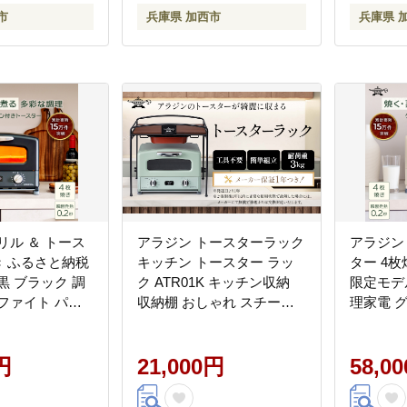
市
兵庫県 加西市
兵庫県 
リル ＆ トース
アラジン トースターラック
アラジン
き ふるさと納税
キッチン トースター ラッ
ター 4
黒 ブラック 調
ク ATR01K キッチン収納
限定モデ
ファイト パン
収納棚 おしゃれ スチール
理家電 
具 人気 インテ
兵庫 加西市 収納ラック 台
焼く 調
ン 新生活 一人
棚 収納 インテリア 人気 新
リア デ
赤グラファイト
円
生活 一人暮らし リビング
21,000円
暮らし 
58,0
 グリルプレート
工具不要 簡単組み立て
グリルパ
付属