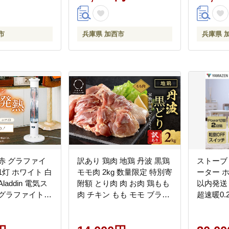
市
兵庫県 加西市
兵庫県 
赤 グラファイ
訳あり 鶏肉 地鶏 丹波 黒鶏
ストーブ
1灯 ホワイト 白
モモ肉 2kg 数量限定 特別寄
ーター ホ
Aladdin 電気ス
附額 とり肉 肉 お肉 鶏もも
以内発送 
赤グラファイト
肉 チキン もも モモ ブラン
超速暖0.2
ーター 電化製
ド鶏 唐揚げ 焼き鳥 焼鳥 か
A092(
房器具 暖房 冬物
らあげ 鶏すき焼き 水炊き
家電 電
グ 寝室
塩焼き ボリューム満点 人
右 首振