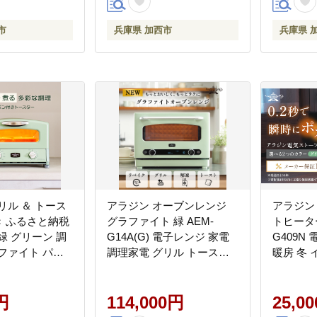
市
兵庫県 加西市
兵庫県 
リル ＆ トース
アラジン オーブンレンジ
アラジン
き ふるさと納税
グラファイト 緑 AEM-
トヒーター
緑 グリーン 調
G14A(G) 電子レンジ 家電
G409N
ファイト パン
調理家電 グリル トースタ
暖房 冬
具 人気 インテ
ー インテリア 人気 デザイ
クト イ
ン 新生活 一人
ン 新生活 一人暮らし リビ
暖房器具
赤グラファイト
円
ング グラファイトヒーター
114,000円
Aladd
25,0
 グリルプレート
レンジ機能 多機能家電 リ
ストーブ