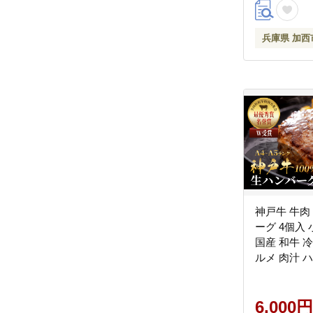
付属
兵庫県 加西
神戸牛 牛肉 
ーグ 4個入
国産 和牛 
ルメ 肉汁 
ビーフ 但馬
発送
6,000円