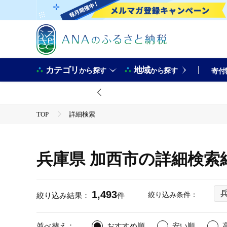
カテゴリ
地域
から探す
から探す
寄付
TOP
詳細検索
兵庫県 加西市の詳細検索
1,493
絞り込み条件：
絞り込み結果：
件
並べ替え：
おすすめ順
安い順