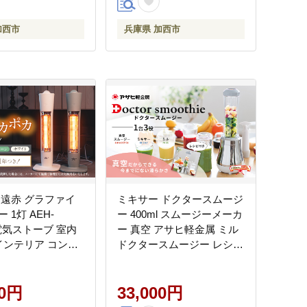
加西市
兵庫県 加西市
 遠赤 グラファイ
ミキサー ドクタースムージ
 1灯 AEH-
ー 400ml スムージーメーカ
 電気ストーブ 室内
ー 真空 アサヒ軽金属 ミル
 インテリア コンパ
ドクタースムージー レシピ
ンテリア 家電 暖房
付き 真空スムージー ミキ
 リビング 寝室
サー 電動ミル 調理器具 キ
in 遠赤グラファイト
00円
ッチン家電 調理家電 日用
33,000円
 ヒーター 電化製
品 アサヒ軽金属