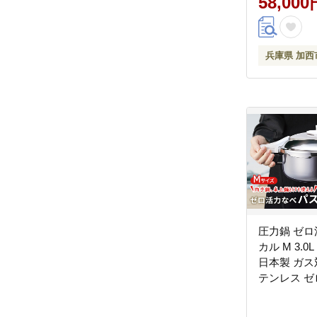
58,000
兵庫県 加西
圧力鍋 ゼロ
カル M 3.
日本製 ガス対
テンレス ゼ
品 調理器具