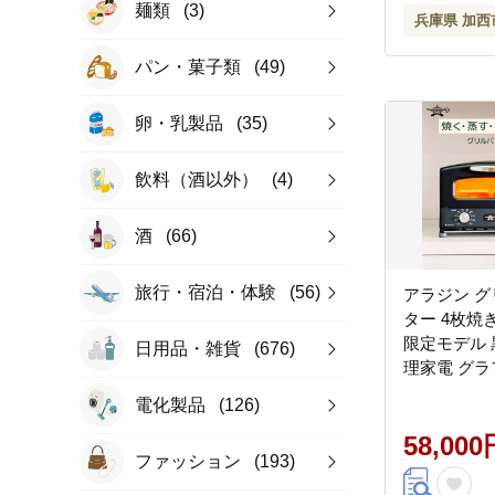
麺類
(3)
兵庫県 加西
パン・菓子類
(49)
卵・乳製品
(35)
飲料（酒以外）
(4)
酒
(66)
旅行・宿泊・体験
(56)
アラジン グ
ター 4枚焼
限定モデル 
日用品・雑貨
(676)
理家電 グラ
焼く 調理器
電化製品
(126)
リア デザイ
暮らし 遠
58,000
ファッション
(193)
グリルパン
付属