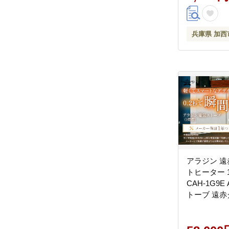
兵庫県 加西
アラジン 遠
トヒーター 
CAH-1G9E 
トーブ 遠
ストーブ ヒ
品 家電 暖
家電 リビン