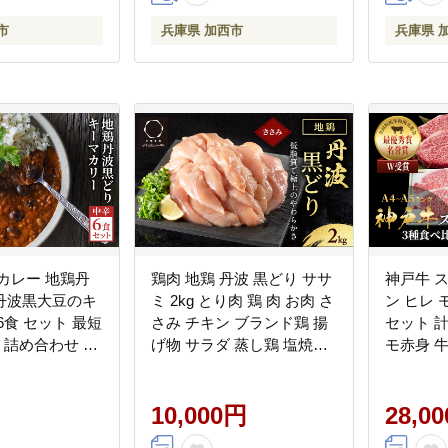
市
兵庫県 加西市
兵庫県 
カレー 地鶏丹
鶏肉 地鶏 丹波 黒どり ササ
神戸牛 
丹波黒大豆のキ
ミ 2kg とり肉 鶏 肉 お肉 さ
ン ヒレ 
6食 セット 最短
さみ チキン ブランド鶏 揚
セット 計5
 詰め合わせ レ
げ物 サラダ 蒸し鶏 塩焼き
モ赤身 牛
ー レトルト食品
筋トレ キャンプ アウトド
ーキ肉 
レトルトパウチ
ア BBQ ヘルシー 健康 トレ
牛 福袋 
災 防災食 非常
ーニング ダイエット
10,000円
28,0