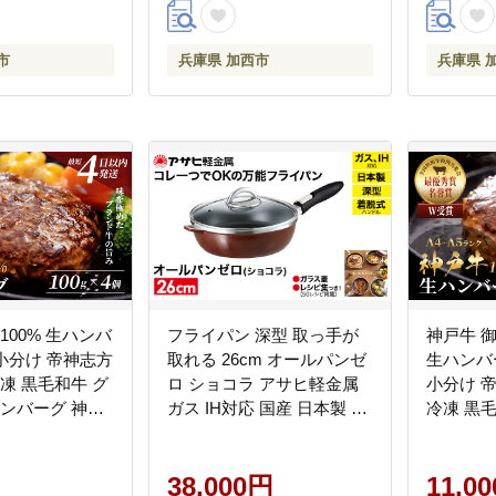
ベイク 解凍
品 暖房
市
兵庫県 加西市
兵庫県 
100% 生ハンバ
フライパン 深型 取っ手が
神戸牛 御
 小分け 帝神志方
取れる 26cm オールパンゼ
生ハンバーグ
冷凍 黒毛和牛 グ
ロ ショコラ アサヒ軽金属
小分け 
ハンバーグ 神戸
ガス IH対応 国産 日本製 ガ
冷凍 黒
牛 最短4日以内
ラス蓋 着脱式ハンドル レ
ハンバー
シピ集付き 調理器具
馬牛 最
38,000円
11,0