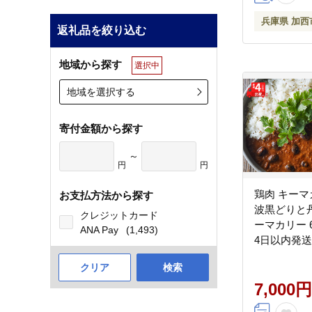
兵庫県 加西
返礼品を絞り込む
地域から探す
選択中
地域を選択する
寄付金額から探す
～
円
円
鶏肉 キーマ
お支払方法から探す
波黒どりと
クレジットカード
ーマカリー 
ANA Pay
(1,493)
4日以内発送
トルトカレ
クリア
検索
レトルト 
常温保存 防
7,000円
食 カレー