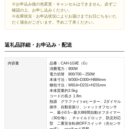
※お申込み後の色変更・キャンセルはできません。必ずご
確認の上、お申し込みください。
※在庫状況・お申込状況によりお届けまでお日にちをいた
だく場合がございます。予めご了承ください。
返礼品詳細・お申込み・配送
内容量
品番：CAH-1G9E（G）
消費電力：900W
電力切替 900/700～250W
本体寸法：W300×D300×H884mm
梱包寸法：W914×D231×H231mm
本体質量約3.5kg
コードの長さ 1.8m
熱源 グラファイトeヒーター、2ダイヤル
操作、自動首振り、シャットオフセンサ
ー、最小0.5～最大8時間自動オフタイマー
（30分毎）、チャイルドロック、防災対応
型 二重安全転倒OFFスイッチ（光センサ
ー式）、ecoモード搭載