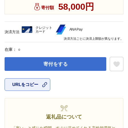
58,000円
寄付額
クレジット
ANA Pay
カード
決済方法
決済方法ごとに決済上限額が異なります。
在庫：
○
寄付をする
URLをコピー
お気に入
返礼品について