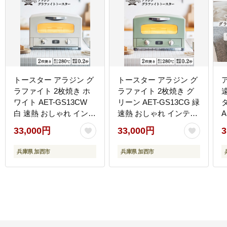
トースター アラジン グ
トースター アラジン グ
ラファイト 2枚焼き ホ
ラファイト 2枚焼き グ
ワイト AET-GS13CW
リーン AET-GS13CG 緑
白 速熱 おしゃれ インテ
速熱 おしゃれ インテリ
A
リア キッチン 家電 兵庫
ア キッチン 家電 兵庫
33,000円
33,000円
3
加西市 お掃除 お手入れ
加西市 朝食 食パン グラ
楽々 朝食 食パン グラフ
ファイトヒーター 速暖
兵庫県 加西市
兵庫県 加西市
ァイトヒーター 速暖 パ
パン焼き タイマー付き
寝
ン焼き タイマー付き 温
温め サクサク カリカリ
め
トースト