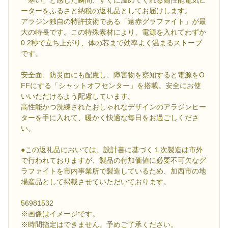
「寒い」と感じた瞬間、すぐに温めてくれる高性能電気ヒ
ーターをふるさと納税の返礼品としてお届けします。
アラジン独自の特許技術である「遠赤グラファイト」が最
大の特長です。この特殊素材により、電源を入れてわずか
0.2秒で立ち上がり、体の芯まで効率よく温まるストーブ
です。
安全面、防災面にも配慮し、障害物を察知すると電源をO
FFにする「シャットオフセンター」を搭載。安全にお使
いいただけるよう配慮しています。
高性能かつ洗練されたおしゃれなデザインのアラジンヒー
ターを手に入れて、暖かく快適な毎日をお過ごしくださ
い。
●この返礼品においては、設計書に基づく１次製造は市外
で行われておりますが、製品の付加価値に必要不可欠なグ
ラファイトを市内事業所で製造しているため、加西市の地
場産品として掲載させていただいております。
56981532
※画像はイメージです。
※時間指定はできません。予めご了承ください。