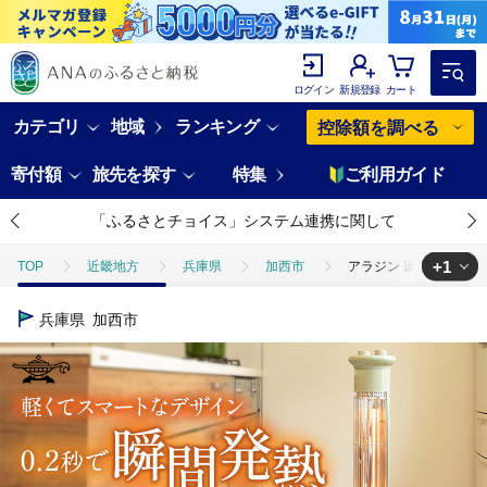
ログイン
新規登録
カート
カテゴリ
地域
ランキング
控除額を調べる
寄付額
旅先を探す
特集
ご利用ガイド
「ふるさとチョイス」システム連携に関して
+1
TOP
近畿地方
兵庫県
加西市
アラジン 遠赤 グラファイ
TOP
電化製品
季節・空調家電
アラジン 遠赤 グラファイトヒー
兵庫県
加西市