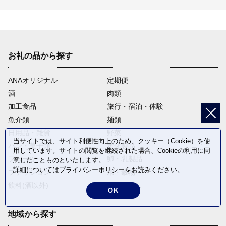
お礼の品から探す
ANAオリジナル
定期便
酒
肉類
加工食品
旅行・宿泊・体験
魚介類
麺類
日用品・雑貨
野菜
当サイトでは、サイト利便性向上のため、クッキー（Cookie）を使
パン・菓子類
電化製品
用しています。サイトの閲覧を継続された場合、Cookieの利用に同
フルーツ
卵・乳製品
意したことものといたします。
詳細については
プライバシーポリシー
をお読みください。
ファッション
米・穀物
飲料(酒以外)
返礼品なし
OK
地域から探す