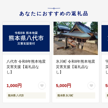
あなたにおすすめの返礼品
八代市 令和8年熊本地震
氷川町 令和8年熊本地震
災害支援【返礼品な
災害支援【返礼品な
し】
し】
し
1,000円
5,000円
5
熊本県 八代市
熊本県 氷川町