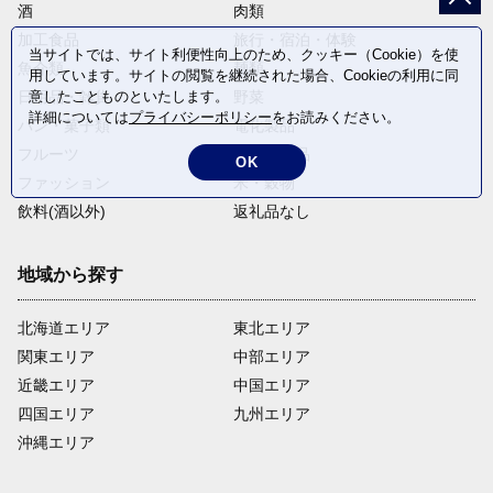
酒
肉類
加工食品
旅行・宿泊・体験
当サイトでは、サイト利便性向上のため、クッキー（Cookie）を使
魚介類
麺類
用しています。サイトの閲覧を継続された場合、Cookieの利用に同
日用品・雑貨
野菜
意したことものといたします。
詳細については
プライバシーポリシー
をお読みください。
パン・菓子類
電化製品
フルーツ
卵・乳製品
OK
ファッション
米・穀物
飲料(酒以外)
返礼品なし
地域から探す
北海道エリア
東北エリア
関東エリア
中部エリア
近畿エリア
中国エリア
四国エリア
九州エリア
沖縄エリア