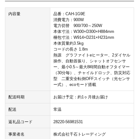
内容量
品番：CAH-1G9E
消費電力：900W
電力切替 900/700～250W
本体寸法：W300×D300×H884mm
梱包寸法：W914×D231×H231mm
本体質量約3.5kg
コードの長さ 1.8m
熱源 グラファイトeヒーター、2ダイヤル
操作、自動首振り、シャットオフセンサ
ー、最小0.5～最大8時間自動オフタイマー
（30分毎）、チャイルドロック、防災対応
型 二重安全転倒OFFスイッチ（光センサ
ー式）、ecoモード搭載
配送時期
お届け予定：約1ヶ月後お届け
配送
常温
返礼品コード
28220-56981531
事業者名
株式会社千石トレーディング