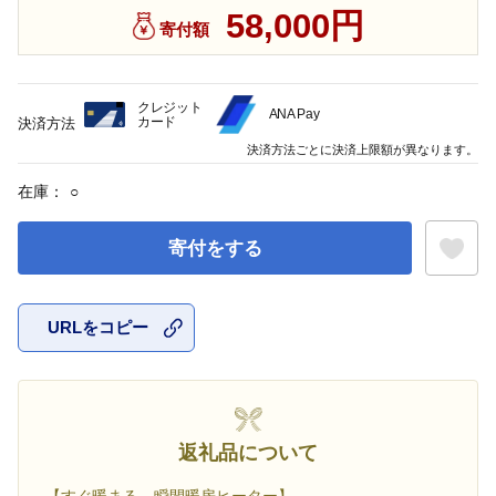
58,000円
寄付額
クレジット
ANA Pay
カード
決済方法
決済方法ごとに決済上限額が異なります。
在庫：
○
寄付をする
URLをコピー
お気に入
返礼品について