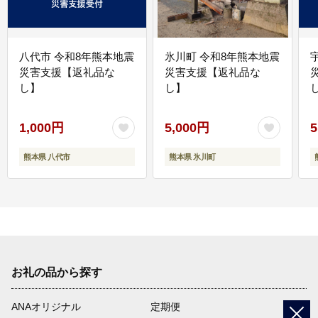
八代市 令和8年熊本地震
氷川町 令和8年熊本地震
災害支援【返礼品な
災害支援【返礼品な
し】
し】
し
1,000円
5,000円
5
熊本県 八代市
熊本県 氷川町
お礼の品から探す
ANAオリジナル
定期便