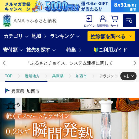
ログイン
新規登録
カート
カテゴリ
地域
ランキング
控除額を調べる
寄付額
旅先を探す
特集
ご利用ガイド
「ふるさとチョイス」システム連携に関して
+1
TOP
近畿地方
兵庫県
加西市
アラジン 遠赤 グラファイ
TOP
電化製品
季節・空調家電
アラジン 遠赤 グラファイトヒー
兵庫県
加西市