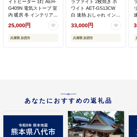
イトヒーター 1灯 AEH-
ラファイト 2枚焼き ホ
G409N 電気ストーブ 室
ワイト AET-GS13CW
リ
内 暖房 冬 インテリア
白 速熱 おしゃれ インテ
コンパクト インテリア
リア キッチン 家電 兵庫
25,000円
33,000円
3
家電 暖房 暖房器具 リビ
加西市 お掃除 お手入れ
ング 寝室 Aladdin 遠赤
楽々 朝食 食パン グラフ
兵庫県 加西市
兵庫県 加西市
グラファイト ストーブ
ァイトヒーター 速暖 パ
ヒーター 電化製品 暖房
ン焼き タイマー付き 温
器具 グリーン
め
あなたにおすすめの返礼品