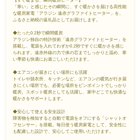
【すぐ暖まる、瞬間暖房ヒーター】
「寒い」と感じたその瞬間に、すぐ暖かさを届ける高性能
な暖房家電「アラジン 遠赤グラファイトヒーター」を、
ふるさと納税の返礼品としてお届けします。
◆たった0.2秒で瞬間暖房
アラジン独自の特許技術「遠赤グラファイトヒーター」を
搭載し、電源を入れてわずか0.2秒ですぐに暖かさを感じ
られます。遠赤外線の力で体の芯までしっかりと温め、寒
い季節も快適にお過ごしいただけます。
◆エアコンが届きにくい場所にも活躍
トイレや脱衣所、キッチンなど、エアコンの暖気が行き届
きにくい場所でも、必要な場所をピンポイントでしっかり
暖房。スポット暖房としても活躍し、家中どこでも快適な
暖かさをサポートします。
◆安心して使える安全設計
障害物を検知すると自動で電源をオフにする「シャットオ
フセンサー」を搭載。毎日使う暖房家電として、安全性に
も配慮した設計で、安心してご使用いただけます。