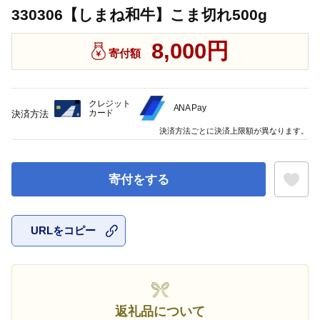
330306【しまね和牛】こま切れ500g
8,000円
寄付額
クレジット
ANA Pay
カード
決済方法
決済方法ごとに決済上限額が異なります。
寄付をする
URLをコピー
お気に入
返礼品について