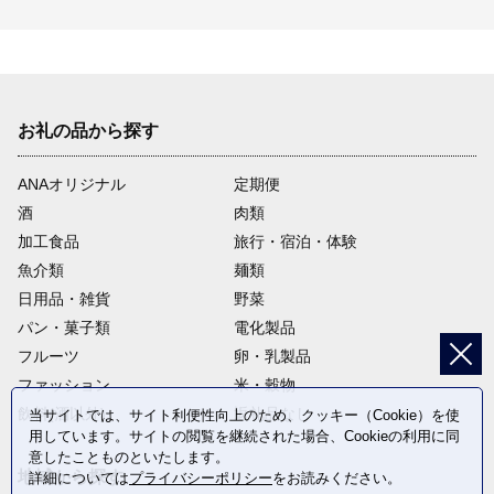
お礼の品から探す
ANAオリジナル
定期便
酒
肉類
加工食品
旅行・宿泊・体験
魚介類
麺類
日用品・雑貨
野菜
パン・菓子類
電化製品
フルーツ
卵・乳製品
ファッション
米・穀物
飲料(酒以外)
返礼品なし
当サイトでは、サイト利便性向上のため、クッキー（Cookie）を使
用しています。サイトの閲覧を継続された場合、Cookieの利用に同
意したことものといたします。
地域から探す
詳細については
プライバシーポリシー
をお読みください。