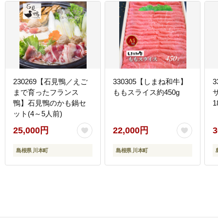
230269【石見鴨／えご
330305【しまね和牛】
まで育ったフランス
ももスライス約450g
鴨】石見鴨のかも鍋セ
1
ット(4～5人前)
25,000円
22,000円
3
島根県 川本町
島根県 川本町