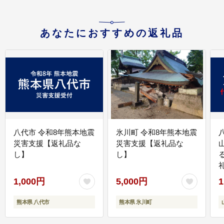
あなたにおすすめの返礼品
八代市 令和8年熊本地震
氷川町 令和8年熊本地震
災害支援【返礼品な
災害支援【返礼品な
し】
し】
1,000円
5,000円
1
熊本県 八代市
熊本県 氷川町