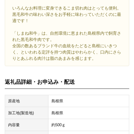
いろんなお料理に変身できるこま切れ肉はとっても便利。
黒毛和牛の味わい深さをお手軽に味わっていただくのに最
適です！
「しまね和牛」は、自然環境に恵まれた島根県内で飼育さ
れた黒毛和牛肉です。
全国の数あるブランド牛の血統をたどると島根にいきつ
く、といわれる定評を持つ肉質はやわらかく、口内にさら
りとあふれる肉汁は脂のあまみを感じます。
返礼品詳細・お申込み・配送
原産地
島根県
加工地(製造地)
島根県
内容量
約500ｇ