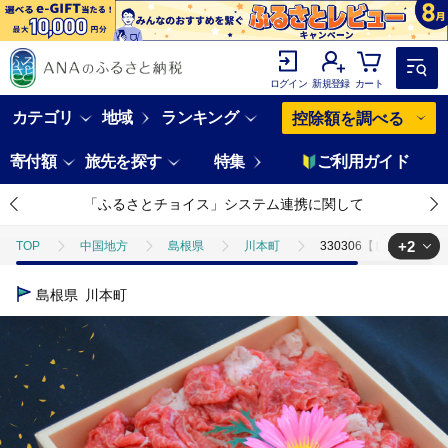
ログイン
新規登録
カート
カテゴリ
地域
ランキング
控除額を調べる
寄付額
旅先を探す
特集
ご利用ガイド
「ふるさとチョイス」システム連携に関して
+2
TOP
中国地方
島根県
川本町
330306【しまね和牛】
TOP
肉
牛肉
330306【しまね和牛】こま切れ500g
島根県
川本町
TOP
肉
牛肉
黒毛和牛
330306【しまね和牛】こま切れ