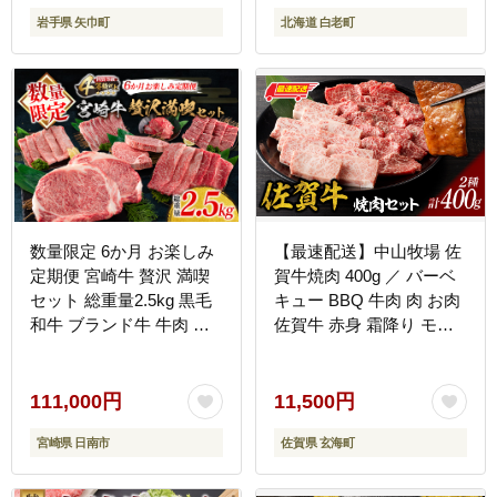
岩手県 矢巾町
北海道 白老町
数量限定 6か月 お楽しみ
【最速配送】中山牧場 佐
定期便 宮崎牛 贅沢 満喫
賀牛焼肉 400g ／ バーベ
セット 総重量2.5kg 黒毛
キュー BBQ 牛肉 肉 お肉
和牛 ブランド牛 牛肉 国
佐賀牛 赤身 霜降り モモ
産 ビーフ 人気 食品 焼肉
ウデ 肩ロース 三角バラ
ステーキ スライス 小間切
焼き肉 焼肉セット A5 A4
れ しゃぶしゃぶ すき焼き
a5 a4 黒毛和牛 ブランド
111,000円
11,500円
ミヤチク お取り寄せ グル
牛 国産 佐賀県 玄海町 冷
宮崎県 日南市
佐賀県 玄海町
メ ご褒美 記念日 お祝 宮
凍
崎県 日南市 送料無料
_NA1-25