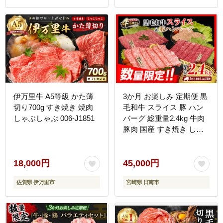
伊万里牛 A5等級 かた薄
3か月 お楽しみ 定期便 黒
切り700g すき焼き 焼肉
毛和牛 スライス 豚 ハン
しゃぶしゃぶ 006-J1851
バーグ 総重量2.4kg 牛肉
豚肉 国産 すき焼き しゃ
ぶしゃぶ 肩ロース ウデ
モモ 食品 おかず お弁当
グルメ 贅沢 ご褒美 お祝
18,000円
45,000円
人気 おすすめ 詰め合わせ
佐賀県 伊万里市
宮崎県 日南市
お取り寄せ ミヤチク 宮崎
県 日南市 送料無料
_GE15-25