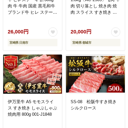
肉 牛 牛肉 国産 黒毛和牛
肉 切り落とし 焼き肉 焼
ブランド牛 ヒレ ステーキ
肉 スライス すき焼き し
人気 赤身_EA12-23
ゃぶしゃぶ 人気 おすすめ
宮崎県産】
26,000円
20,000円
宮崎県 日南市
宮崎県 都城市
伊万里牛 A5 モモスライ
SS-08 松阪牛すき焼き
ス すき焼き しゃぶしゃぶ
シルクロース
焼肉用 800g 001-J1848