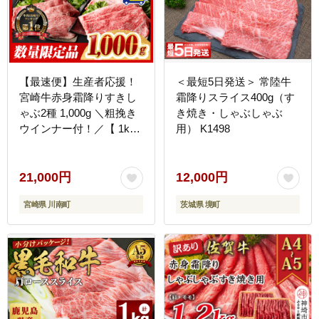
【最速便】生産者応援！
＜最短5日発送＞ 常陸牛
宮崎牛赤身霜降りすきし
霜降りスライス400g（す
ゃぶ2種 1,000g ＼粗挽き
き焼き・しゃぶしゃぶ
ウインナー付！／【 1kg
用） K1498
肉 牛肉 ミヤチク スライ
ス すき焼き しゃぶしゃぶ
】 [B00611-ss]
21,000円
12,000円
宮崎県 川南町
茨城県 境町