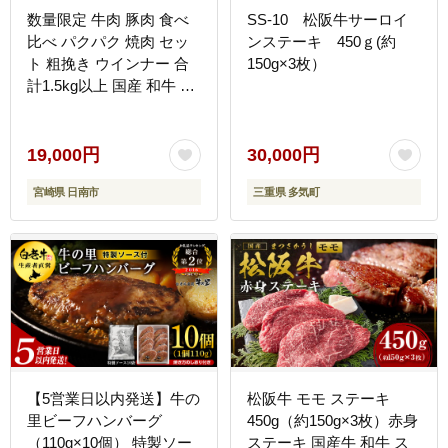
数量限定 牛肉 豚肉 食べ
SS-10 松阪牛サーロイ
比べ パクパク 焼肉 セッ
ンステーキ 450ｇ(約
ト 粗挽き ウインナー 合
150g×3枚）
計1.5kg以上 国産 和牛 ウ
デ 豚肩ロース 豚バラ お
かず 食品 人気 グルメ お
弁当 BBQ キャンプ グラ
19,000円
30,000円
ンピング 詰め合わせ おす
宮崎県 日南市
三重県 多気町
すめ お取り寄せ ミヤチク
宮崎県 日南市 送料無料
_CD78-25
【5営業日以内発送】牛の
松阪牛 モモ ステーキ
里ビーフハンバーグ
450g（約150g×3枚）赤身
（110g×10個） 特製ソー
ステーキ 国産牛 和牛 ス