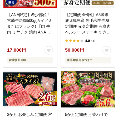
【ANA限定】希少部位！
【定期便 全4回】A5等級
宮崎牛焼肉500g(カイノミ
鹿児島県産 黒毛和牛赤身
またはフランク) 【肉 牛
定期便 赤身定期便 赤身肉
肉 ミヤチク 焼肉 ANAオ
ヘルシー ステーキ すき焼
リジナル】 [D0614]
き しゃぶしゃぶ 焼肉 ロ
4.0
（1）
ーストビーフ ブロック お
肉 国産 牛肉 カミチク 南
17,000円
50,000円
さつま市
宮崎県 川南町
鹿児島県 南さつま市
3か月 お楽しみ 定期便 宮
5か月定期便 月替わりで