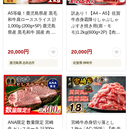
A5等級！鹿児島県産 黒毛
訳あり！【A4～A5】佐賀
和牛肩ローススライス 計
牛赤身霜降りしゃぶしゃ
1,000g (200g×5P) 鹿児島
ぶすき焼き用(肩・モ
県産 黒毛和牛 国産 肉 牛
モ)1.2kg(600g×2P)【肉
肉 赤身 霜降り すき焼き
牛肉 ブランド牛 黒毛和牛
しゃぶしゃぶ 冷凍 小分け
ふるさと納税】(H112135)
b0-163-A
20,000円
20,000円
鹿児島県 志布志市
佐賀県 神埼市
ANA限定 数量限定 宮崎
宮崎牛赤身切り落とし
牛 ヒレステーキ 計300g
1.8kg〔AC-2505〕【肉 牛