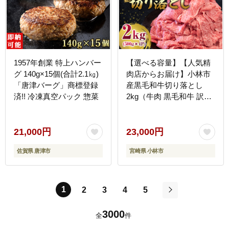
1957年創業 特上ハンバー
【選べる容量】【人気精
グ 140g×15個(合計2.1㎏)
肉店からお届け】小林市
「唐津バーグ」商標登録
産黒毛和牛切り落とし
済!! 冷凍真空パック 惣菜
2kg（牛肉 黒毛和牛 訳あ
り 切り落とし 小間切れ
赤身 小分け）
21,000円
23,000円
佐賀県 唐津市
宮崎県 小林市
1
2
3
4
5
次
3000
全
件