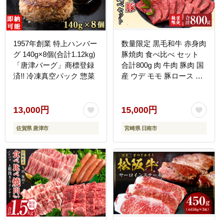
1957年創業 特上ハンバー
数量限定 黒毛和牛 赤身肉
グ 140g×8個(合計1.12kg)
豚焼肉 食べ比べ セット
「唐津バーグ」商標登録
合計800g 肉 牛肉 豚肉 国
済!! 冷凍真空パック 惣菜
産 ウデ モモ 豚ロース 肩
ロース おすすめ おかず
お弁当 食品 BBQ バーベ
キュー キャンプ 晩ご飯
13,000円
15,000円
お祝い 記念日 豚丼 ギフ
佐賀県 唐津市
宮崎県 日南市
ト 贈り物 ミヤチク 宮崎
県 日南市 送料無料
_C153-25