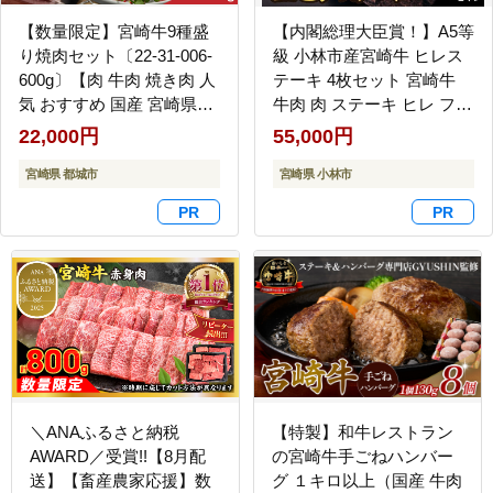
【数量限定】宮崎牛9種盛
【内閣総理大臣賞！】A5等
り焼肉セット〔22-31-006-
級 小林市産宮崎牛 ヒレス
600g〕【肉 牛肉 焼き肉 人
テーキ 4枚セット 宮崎牛
気 おすすめ 国産 宮崎県産
牛肉 肉 ステーキ ヒレ フィ
4等級以上 たれ付き】
レ A5 生 ヒレステーキ 数
22,000円
55,000円
量限定 プレミアムシリー
宮崎県 都城市
ズ
宮崎県 小林市
＼ANAふるさと納税
【特製】和牛レストラン
AWARD／受賞!!【8月配
の宮崎牛手ごねハンバー
送】【畜産農家応援】数
グ １キロ以上（国産 牛肉