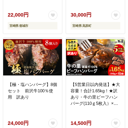
宮崎県産 4等級以上 たれ
ク A4等級 ブランド牛 国
付き】
産牛 牛肉 ギフト ステー
キ ロース 贈答 贈り物 プ
22,000円
30,000円
レゼント] TF0555-P00020
宮崎県 都城市
宮崎県 高原町
【極・塩ハンバーグ】8個
【5営業日以内発送】★大
セット 前沢牛100％使
容量！合計1.65kg！★訳
用 訳あり
あり・牛の里ビーフハン
バーグ(110ｇ5枚入）×3
AG058
24,000円
14,500円