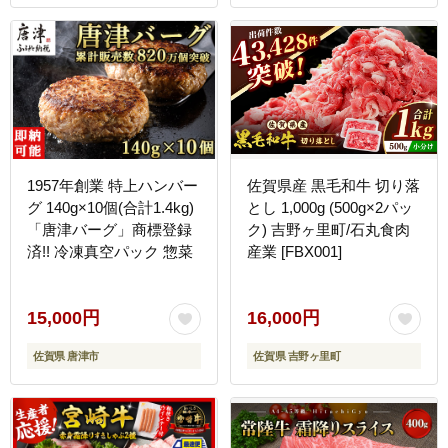
チク ブランド牛 冷凍 宮
冷凍 宮崎県 日南市 送料
崎県 日南市 送料無料
無料_DC26-25
_D104-25
1957年創業 特上ハンバー
佐賀県産 黒毛和牛 切り落
グ 140g×10個(合計1.4kg)
とし 1,000g (500g×2パッ
「唐津バーグ」商標登録
ク) 吉野ヶ里町/石丸食肉
済!! 冷凍真空パック 惣菜
産業 [FBX001]
15,000円
16,000円
佐賀県 唐津市
佐賀県 吉野ヶ里町