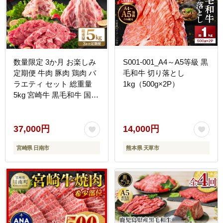
数量限定 3か月 お楽しみ
S001-001_A4～A5等級 黒
定期便 牛肉 豚肉 鶏肉 バ
毛和牛 切り落とし
ラエティ セット 総重量
1kg（500g×2P）
5kg 宮崎牛 黒毛和牛 国産
ブランド牛 食品 おかず
お弁当 おつまみ 切り落と
し 切身 焼肉 からあげ お
37,000円
14,000円
取り寄せ グルメ 小分け
宮崎県 日南市
熊本県 天草市
真空パック おすそ分け 宮
崎県 日南市 送料無料
_FG13-26