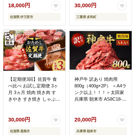
18,000円
30,000円
佐賀県 伊万里市
三重県 多気町
【定期便3回】佐賀牛 食
神戸牛 訳あり 焼肉用
べ比べ お試し定期便 3ヶ
800g（400g×2P） ＜A4ラ
月 3ヵ月 焼肉 焼き肉 す
ンク以上！！！＞太田家
きやき すき焼き しゃぶし
兵庫県 朝来市 AS8C18-
ゃぶ サイコロステーキ E-
ASGSY2 神戸牛 訳あり
126
焼肉用
30,000円
20,000円
佐賀県 鹿島市
兵庫県 朝来市