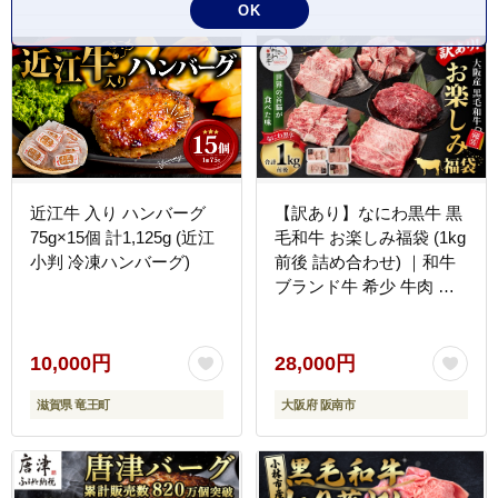
OK
ク 配送月が選べる 宮崎県
日南市 送料無料_FC15-
25-08
近江牛 入り ハンバーグ
【訳あり】なにわ黒牛 黒
75g×15個 計1,125g (近江
毛和牛 お楽しみ福袋 (1kg
小判 冷凍ハンバーグ)
前後 詰め合わせ) ｜和牛
ブランド牛 希少 牛肉 詰
合せ セット 冷凍 大阪府
阪南市
10,000円
28,000円
滋賀県 竜王町
大阪府 阪南市