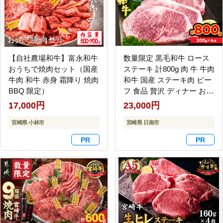
【自社農場和牛】富永和牛
数量限定 黒毛和牛 ロース
おうちで焼肉セット（国産
ステーキ 計800g 肉 牛 牛肉
牛肉 和牛 赤身 霜降り 焼肉
和牛 国産 ステーキ肉 ビー
BBQ 限定）
フ 食品 贅沢 ディナー おか
ず 晩ご飯 食べ応え 赤身 焼
17,000円
23,000円
肉 鉄板焼き BBQ バーベキ
宮崎県 小林市
ュー おすすめ 小分け ギフ
宮崎県 日南市
ト 贈り物 贈答 ご褒美 ミヤ
チク 冷凍 宮崎県 日南市 送
料無料_DC26-25