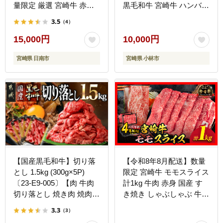
量限定 厳選 宮崎牛 赤身
黒毛和牛 宮崎牛 ハンバー
焼肉 計800g 牛肉 国産 焼
グ 手こね てこね）
3.5
（4）
き肉 BBQ 鉄板焼き バー
ベキュー 人気 黒毛和牛
15,000円
10,000円
肩ウデ モモ A4 A5 等級
宮崎県 日南市
宮崎県 小林市
ギフト 贈答 小分け 食品
選べる ミヤチク 宮崎県
日南市 送料無料_C168-
26-08
【国産黒毛和牛】切り落
【令和8年8月配送】数量
とし 1.5kg (300g×5P)
限定 宮崎牛 モモスライス
〔23-E9-005〕【肉 牛肉
計1kg 牛肉 赤身 国産 す
切り落とし 焼き肉 焼肉
き焼き しゃぶしゃぶ 牛丼
スライス すき焼き しゃぶ
焼肉 BBQ バーベキュー
3.3
（3）
しゃぶ 人気 おすすめ 国
鉄板焼き 人気 おすすめ