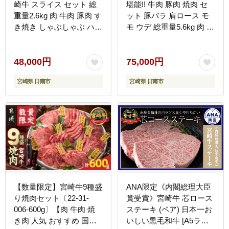
崎牛 スライス セット 総
堪能!! 牛肉 豚肉 焼肉 セ
重量2.6kg 肉 牛肉 豚肉 す
ット 豚バラ 肩ロース モ
き焼き しゃぶしゃぶ ハン
モ ウデ 総重量5.6kg 肉 牛
バーグ 黒毛和牛 A4 A5 和
豚 国産 食品 おかず BBQ
牛 国産 食品 牛丼 薄切り
バーベキュー 小分け 宮崎
おすすめ 赤身肉 おかず
牛 黒毛和牛 小間切れ 赤
48,000円
75,000円
お弁当 ブランド牛 ご褒美
身 A4 A5 高級 お弁当 お
宮崎県 日南市
宮崎県 日南市
記念日 お祝い ミヤチク
すすめ 人気 ミヤチク 宮
宮崎県 日南市 送料無料
崎県 日南市 送料無料
_GH4-25
_JE5-25
【数量限定】宮崎牛9種盛
ANA限定《内閣総理大臣
り焼肉セット〔22-31-
賞受賞》宮崎牛 芯ロース
006-600g〕【肉 牛肉 焼
ステーキ (ペア) 日本一お
き肉 人気 おすすめ 国産
いしい黒毛和牛 [A5ラン