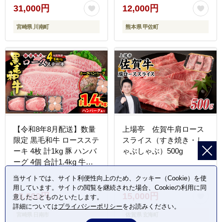
おすすめ ランキング 和牛
31,000円
12,000円
お取り寄せ 焼くだけ 熊本
宮崎県 川南町
熊本県 甲佐町
県産 熊本産 国内産 国産
牛 総菜 甲佐町【価格改
定】X
【令和8年8月配送】数量
上場亭 佐賀牛肩ロース
限定 黒毛和牛 ロースステ
スライス（すき焼き・し
ーキ 4枚 計1kg 豚 ハンバ
ゃぶしゃぶ）500g
ーグ 4個 合計1.4kg 牛肉
国産 霜降り 人気 おすす
当サイトでは、サイト利便性向上のため、クッキー（Cookie）を使
め 高級 贅沢 記念日 お祝
用しています。サイトの閲覧を継続された場合、Cookieの利用に同
い ギフト プレゼント お
33,000円
15,000円
意したことものといたします。
土産 贈り物 贈答 詰め合
詳細については
プライバシーポリシー
をお読みください。
宮崎県 日南市
佐賀県 玄海町
わせ 惣菜 おかず ミヤチ