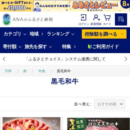
ログイン
新規登録
カート
カテゴリ
地域
ランキング
控除額を調べる
寄付額
旅先を探す
特集
ご利用ガイド
「ふるさとチョイス」システム連携に関して
TOP
肉
牛肉
黒毛和牛
黒毛和牛
並べ替え: