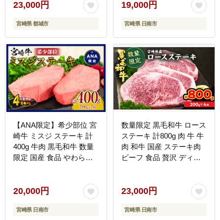
産】
高級 ギフト プレゼント
23,000円
19,000円
贈り物 贈答 お祝い ミヤ
宮崎県 都城市
宮崎県 日南市
チク 選べる 宮崎県 日南
市 送料無料_CD77-25-08
【ANA限定】希少部位 宮
数量限定 黒毛和牛 ロース
崎牛 ミスジ ステーキ 計
ステーキ 計800g 肉 牛 牛
400g 牛肉 黒毛和牛 数量
肉 和牛 国産 ステーキ肉
限定 国産 食品 やわらか
ビーフ 食品 贅沢 ディナ
い 高級 上質 贅沢 おかず
ー おかず 晩ご飯 食べ応
おつまみ ご褒美 お祝い
え 赤身 焼肉 鉄板焼き
記念日 ギフト 贈り物 プ
BBQ バーベキュー おす
20,000円
23,000円
レゼント 焼肉 鉄板焼き
すめ 小分け ギフト 贈り
宮崎県 日南市
宮崎県 日南市
BBQ 人気 おすすめ ミヤ
物 贈答 ご褒美 ミヤチク