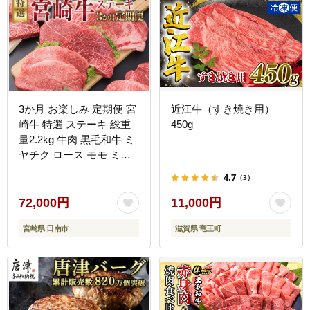
3か月 お楽しみ 定期便 宮
近江牛（すき焼き用）
崎牛 特選 ステーキ 総重
450g
量2.2kg 牛肉 黒毛和牛 ミ
ヤチク ロース モモ ミス
ジ 国産 おかず 食品 焼肉
4.7
（3）
BBQ グルメ 人気 おすす
め 赤身 霜降り 希少部位
72,000円
11,000円
贅沢 高級 ご褒美 お祝 記
宮崎県 日南市
滋賀県 竜王町
念日 ブランド牛 お取り寄
せ 宮崎県 日南市 送料無
料_JB3-25