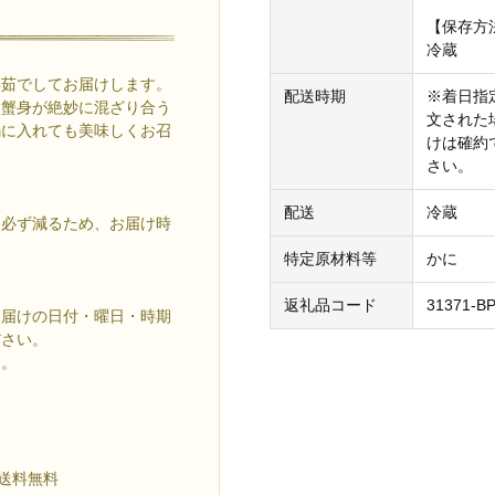
【保存方
冷蔵
浜茹でしてお届けします。
配送時期
※着日指定
と蟹身が絶妙に混ざり合う
文された
鍋に入れても美味しくお召
けは確約
さい。
配送
冷蔵
は必ず減るため、お届け時
特定原材料等
かに
。
返礼品コード
31371-B
お届けの日付・曜日・時期
ださい。
す。
 送料無料