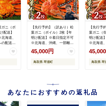
葉ガニ（ボ
【先行予約】（訳あり）松
【先行予
明け配送】
葉ガニ（ボイル）2枚【年
葉ガニ（
※北海道、
明け配送】※着日指定不可
明け配送
への配送不
※北海道、沖縄、一部離島
※北海道
 かに カ
への配送不可《ずわいが
への配送
45,000円
45,00
に かに カニ 蟹》
に かに
鳥取県 琴浦町
鳥取県 琴
あなたにおすすめの返礼品