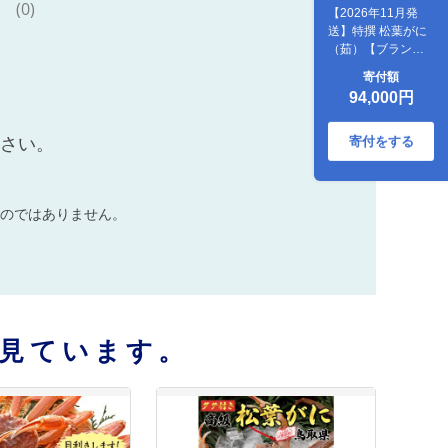
(0)
【2026年11月発
送】特撰 松葉がに
（茹）【ブランド
タグ付き】400g超
寄付額
のサイズ 3杯
94,000円
ださい。
寄付をする
のではありません。
見ています。