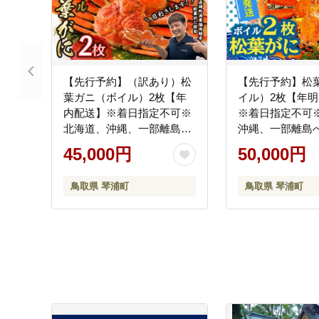
【先行予約】（訳あり）松
【先行予約】松
葉ガニ（ボイル）2枚【年
イル）2枚【年
内配送】※着日指定不可※
※着日指定不可
北海道、沖縄、一部離島へ
沖縄、一部離島
の配送不可《ずわいがに
可《ずわいがに
45,000円
50,000円
かに カニ 蟹》
ニ 蟹 正体》
鳥取県 琴浦町
鳥取県 琴浦町