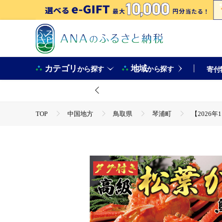
カテゴリ
地域
から探す
から探す
寄付
TOP
中国地方
鳥取県
琴浦町
【2026
TOP
魚介類
蟹
ほかの蟹
【2026年1