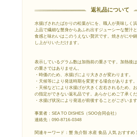
返礼品について
水揚げされたばかりの松葉がにを、職人が美味しく
上品で繊細な蟹身からあふれ出すジューシーな蟹汁
食感と味わいはこのうえない贅沢です。焼きがにや
し上がりいただけます。
表示しているグラム数は加熱前の重さです。加熱後
の重さではありません。
・時価のため、水揚げにより大きさが変わります。
・天候等により発送時期を変更する場合があります
・天候などにより水揚げが大きく左右されるため、
の指定ができない返礼品です。あらかじめご了承く
・水揚げ状況により発送が前後することがございま
事業者：SEA TO DISHES（SOO合同会社）
連絡先：090-8716-0348
関連キーワード：蟹 魚介類 水産 食品 人気 おすすめ