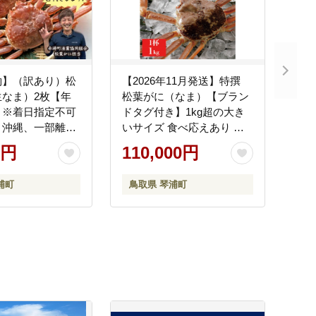
約】（訳あり）松
【2026年11月発送】特撰
生なま）2枚【年
松葉がに（なま）【ブラン
】※着日指定不可
ドタグ付き】1kg超の大き
、沖縄、一部離島
いサイズ 食べ応えあり 特
不可《ずわいが
大1杯
0円
110,000円
 カニ 蟹》
浦町
鳥取県 琴浦町