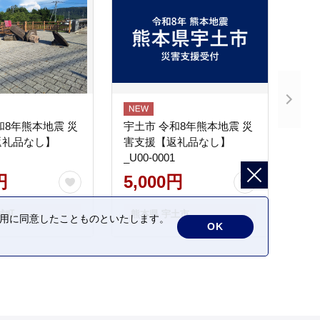
和8年熊本地震 災
宇土市 令和8年熊本地震 災
返礼品なし】
害支援【返礼品なし】
_U00-0001
円
5,000円
城町
熊本県 宇土市
の利用に同意したことものといたします。
OK