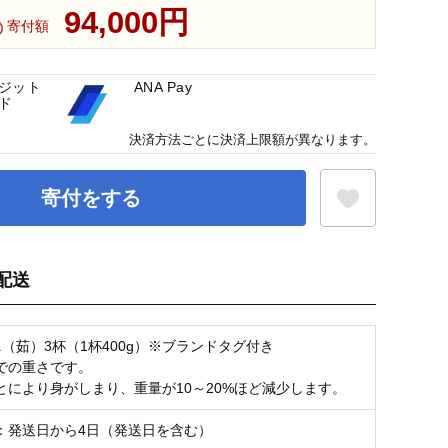
94,000円
寄付額
ジット
ANA Pay
ド
決済方法ごとに決済上限額が異なります。
寄付をする
配送
お気に入り登録
ニ（茹）3杯（1杯400g）※ブランドタグ付き
での重さです。
とにより身がしまり、重量が10～20%ほど減少します。
：発送日から4日（発送日を含む）