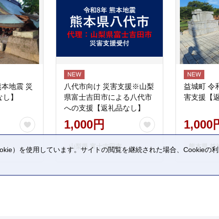
熊本地震 災
八代市向け 災害支援※山梨
益城町 令
なし】
県富士吉田市による八代市
害支援【
への支援【返礼品なし】
1,000円
1,000
山梨県 富士吉田市
熊本県 益
kie）を使用しています。サイトの閲覧を継続された場合、Cookie
。