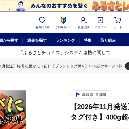
お気に入り
ご利用ガイド
新規登録
ログイン
カート
額から探す
旅先を探す
ランキング
特集
取り組み
「ふるさとチョイス」システム連携に関して
年11月発送】特撰 松葉がに（茹）【ブランドタグ付き】400g超のサイズ 3杯
1月発送】特撰 松葉がに（茹）【ブランドタグ付き】400g超のサイズ 3杯
鳥取県
琴浦町
【2026年11月
タグ付き】400g超