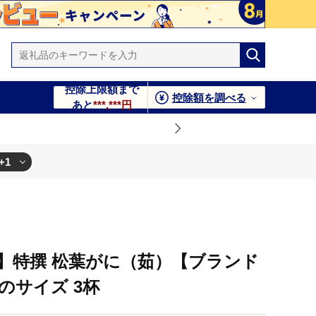
控除上限額まで
控除額を調べる
あと
***,***円
+1
発送】特撰 松葉がに（茹）【ブランド
のサイズ 3杯