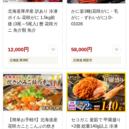
北海道厚岸産 訳あり 冷凍
かに姿3種(花咲がに・毛
ボイル 花咲がに 1.5kg前
がに・ずわいがに) D-
後 (3尾～5尾入) 蟹 花咲ガ
01028
ニ 魚介類 魚介
12,000円
58,000円
北海道 厚岸町
北海道 根室市
【簡単お手軽!!】北海道産
セコガニ 釜茹で 甲羅盛り
花咲カニとこんぶの炊き
×2個 総量140g以上 冷凍