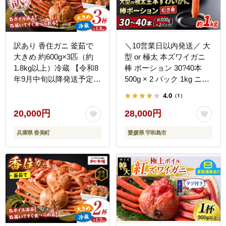
訳あり 香住ガニ 釜茹で
＼10営業日以内発送／ 大
大きめ 約600g×3匹（約
型 or 極太 本ズワイガニ
1.8kg以上）冷蔵 【令和8
棒 ポーション 30?40本
年9月中旬以降発送予定】
500g × 2 パック 1kg ニュ
かに カニ 香美町 07-14
ーバーク ずわいがに カニ
4.0
（1）
蟹 kani 鍋 D028-116006
20,000円
28,000円
兵庫県 香美町
愛媛県 宇和島市