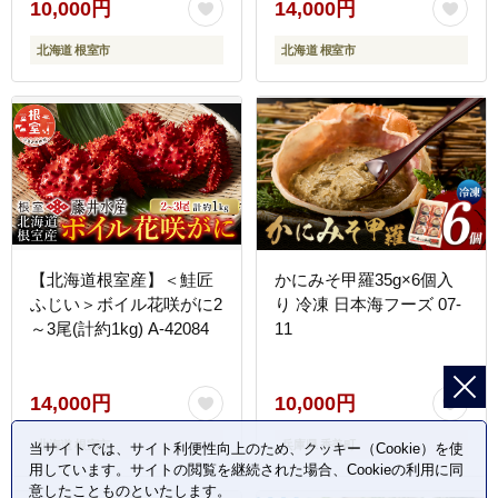
10,000円
14,000円
北海道 根室市
北海道 根室市
【北海道根室産】＜鮭匠
かにみそ甲羅35g×6個入
ふじい＞ボイル花咲がに2
り 冷凍 日本海フーズ 07-
～3尾(計約1kg) A-42084
11
14,000円
10,000円
北海道 根室市
兵庫県 香美町
当サイトでは、サイト利便性向上のため、クッキー（Cookie）を使
用しています。サイトの閲覧を継続された場合、Cookieの利用に同
意したことものといたします。