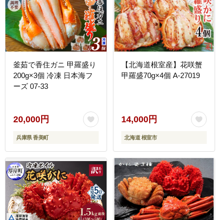
釜茹で香住ガニ 甲羅盛り
【北海道根室産】花咲蟹
200g×3個 冷凍 日本海フ
甲羅盛70g×4個 A-27019
ーズ 07-33
20,000円
14,000円
兵庫県 香美町
北海道 根室市