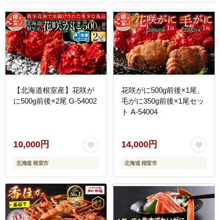
【北海道根室産】花咲が
花咲がに500g前後×1尾、
に500g前後×2尾 G-54002
毛がに350g前後×1尾セッ
ト A-54004
10,000円
14,000円
北海道 根室市
北海道 根室市