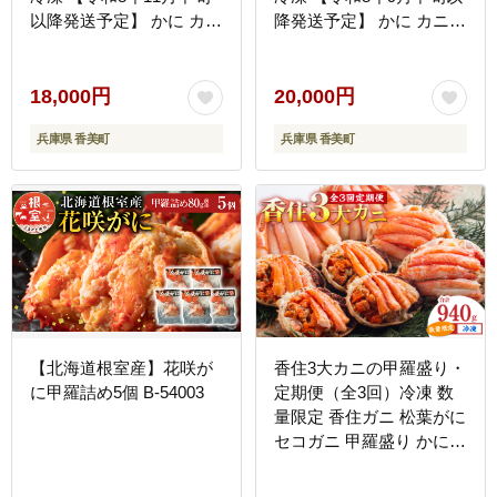
以降発送予定】 かに カニ
降発送予定】 かに カニ
香美町 07-09
香美町 10-16
18,000円
20,000円
兵庫県 香美町
兵庫県 香美町
【北海道根室産】花咲が
香住3大カニの甲羅盛り・
に甲羅詰め5個 B-54003
定期便（全3回）冷凍 数
量限定 香住ガニ 松葉がに
セコガニ 甲羅盛り かに
カニ 香美町 11-31