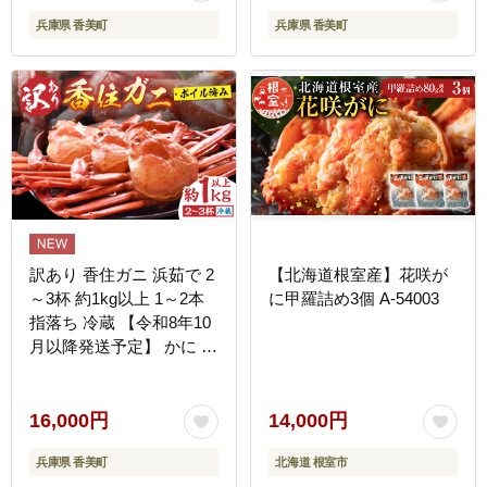
兵庫県 香美町
兵庫県 香美町
訳あり 香住ガニ 浜茹で 2
【北海道根室産】花咲が
～3杯 約1kg以上 1～2本
に甲羅詰め3個 A-54003
指落ち 冷蔵 【令和8年10
月以降発送予定】 かに カ
ニ ボイル済み 丸近 19-09
16,000円
14,000円
兵庫県 香美町
北海道 根室市