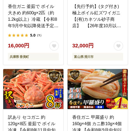
香住ガニ 釜茹で ボイル
【先行予約】(タグ付き)
大きめ 約600g×2匹（約
極上ボイル紅ズワイガニ
1.2kg以上）冷蔵 【令和8
【(有)カネツル砂子商
年9月中旬以降発送予定】
店】 【26年度10月以降
かに カニ 香美町 07-01
順次配送】
5.0
（1）
16,000円
32,000円
兵庫県 香美町
富山県 滑川市
訳あり セコガニ 約
香住ガニ 甲羅盛り 約
120g×8匹 釜茹で ボイル
160g×4個 カニ酢10g×4個
冷凍 【令和8年11月中旬
冷凍 【令和8年9月中旬以