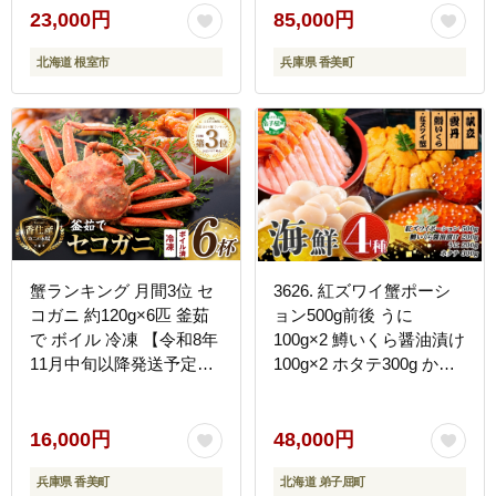
23,000円
85,000円
北海道 根室市
兵庫県 香美町
蟹ランキング 月間3位 セ
3626. 紅ズワイ蟹ポーシ
コガニ 約120g×6匹 釜茹
ョン500g前後 うに
で ボイル 冷凍 【令和8年
100g×2 鱒いくら醤油漬け
11月中旬以降発送予定】
100g×2 ホタテ300g かに
カニ かに 香美町 07-08
蟹 ウニ 雲丹 鱒 イクラ 帆
立 海鮮 送料無料 北海道
弟子屈町
16,000円
48,000円
兵庫県 香美町
北海道 弟子屈町