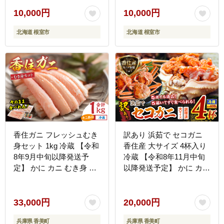
10,000円
10,000円
北海道 根室市
北海道 根室市
香住ガニ フレッシュむき
訳あり 浜茹で セコガニ
身セット 1kg 冷蔵 【令和
香住産 大サイズ 4杯入り
8年9月中旬以降発送予
冷蔵 【令和8年11月中旬
定】 かに カニ むき身 香
以降発送予定】 かに カニ
美町 11-01
香美町 19-10
33,000円
20,000円
兵庫県 香美町
兵庫県 香美町