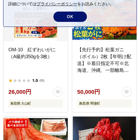
詳細については
プライバシーポリシー
をお読みください。
OK
OM-10 紅ずわいがに
【先行予約】松葉ガニ
（A級約350gを3枚）
（ボイル）2枚【年明け配
送】※着日指定不可※北
海道、沖縄、一部離島へ
の配送不可《ずわいが
1.0
（1）
に かに カニ 蟹 正
体》
26,000円
50,000円
鳥取県 大山町
鳥取県 琴浦町