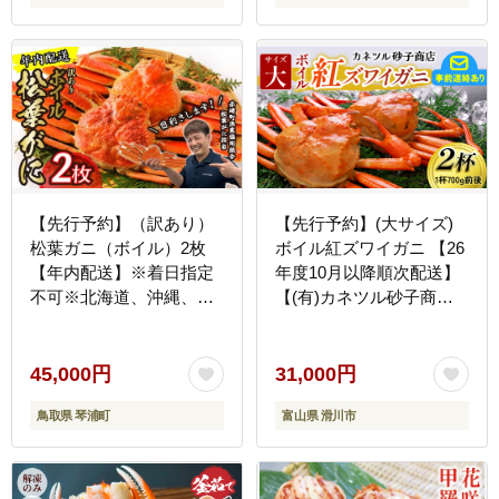
【先行予約】（訳あり）
【先行予約】(大サイズ)
松葉ガニ（ボイル）2枚
ボイル紅ズワイガニ 【26
【年内配送】※着日指定
年度10月以降順次配送】
不可※北海道、沖縄、一
【(有)カネツル砂子商
部離島への配送不可《ず
店】
わいがに かに カニ
蟹》
45,000円
31,000円
鳥取県 琴浦町
富山県 滑川市