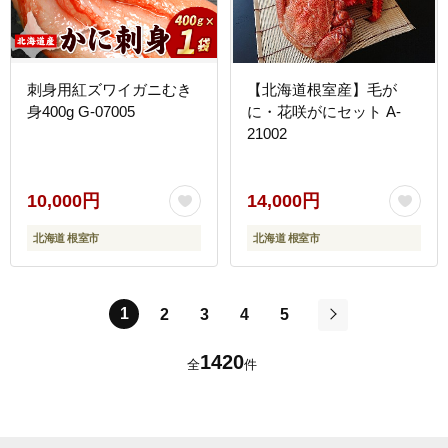
刺身用紅ズワイガニむき
【北海道根室産】毛が
身400g G-07005
に・花咲がにセット A-
21002
10,000円
14,000円
北海道 根室市
北海道 根室市
1
2
3
4
5
次
1420
全
件