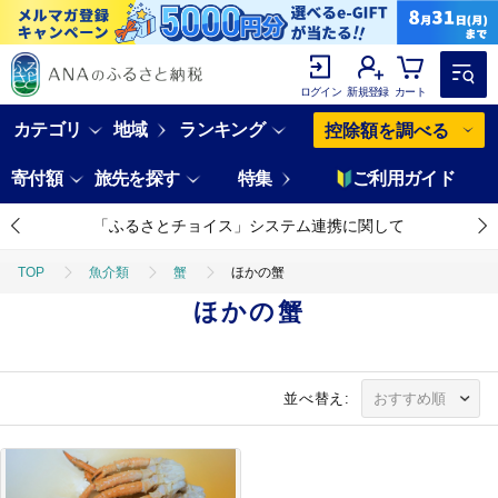
ログイン
新規登録
カート
カテゴリ
地域
ランキング
控除額を調べる
寄付額
旅先を探す
特集
ご利用ガイド
「ふるさとチョイス」システム連携に関して
TOP
魚介類
蟹
ほかの蟹
ほかの蟹
並べ替え: