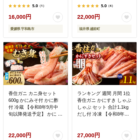
かにみそ カニ味噌 棒身
5.0
5.0
（1）
（4）
蟹 カニ ほぐし身 ずわい
蟹 ズワイガニ セコガニ
16,000円
22,000円
メス せいこがに かに せ
愛媛県 宇和島市
福井県 越前町
いこ 小分け 個包装】 の
し対応可 備考欄にご記入
お願いいたします [e15-
b008]
香住ガニ カニ身セット
ランキング 週間 月間 1位
600g かにみそ付 かに酢
香住ガニ かにすき しゃぶ
付 冷蔵 【令和8年9月中
しゃぶ セット 合計1.1kg
旬以降発送予定】 かに ボ
だし付 冷凍 【令和8年8
イル 19-07
月下旬以降発送予定】 か
に カニ 香美町 51-01
22,000円
27,000円