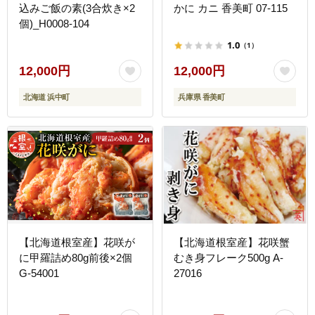
込みご飯の素(3合炊き×2
かに カニ 香美町 07-115
個)_H0008-104
1.0
（1）
12,000円
12,000円
北海道 浜中町
兵庫県 香美町
【北海道根室産】花咲が
【北海道根室産】花咲蟹
に甲羅詰め80g前後×2個
むき身フレーク500g A-
G-54001
27016