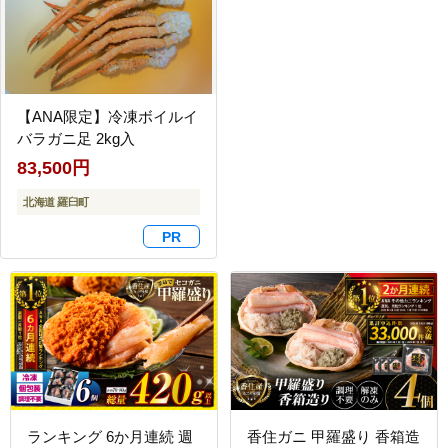
【ANA限定】冷凍ボイルイ
バラガニ足 2kg入
83,500円
北海道 羅臼町
ランキング 6か月連続 週
香住ガニ 甲羅盛り 香箱造