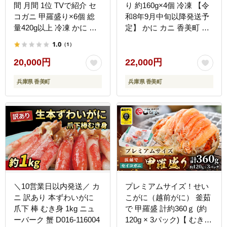
間 月間 1位 TVで紹介 セ
り 約160g×4個 冷凍 【令
コガニ 甲羅盛り×6個 総
和8年9月中旬以降発送予
量420g以上 冷凍 かに カ
定】 かに カニ 香美町 19-
ニ 香美町 07-17
06
1.0
（1）
20,000円
22,000円
兵庫県 香美町
兵庫県 香美町
＼10営業日以内発送／ カ
プレミアムサイズ！せい
ニ 訳あり 本ずわいがに
こがに（越前がに） 釜茹
爪下 棒 むき身 1kg ニュ
で 甲羅盛 計約360ｇ (約
ーバーク 蟹 D016-116004
120g × 3パック)【 むき身