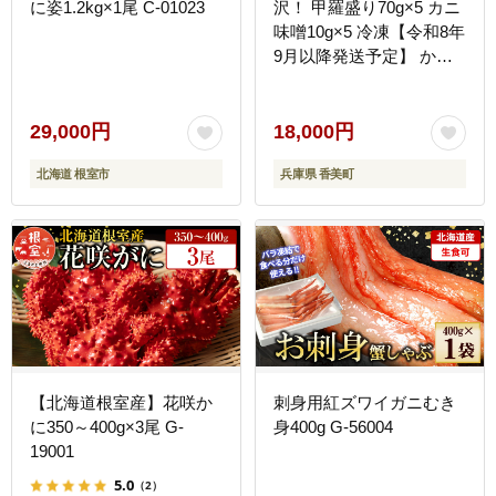
に姿1.2kg×1尾 C-01023
沢！ 甲羅盛り70g×5 カニ
味噌10g×5 冷凍【令和8年
9月以降発送予定】 かに
カニ 香美町 11-15
29,000円
18,000円
北海道 根室市
兵庫県 香美町
【北海道根室産】花咲か
刺身用紅ズワイガニむき
に350～400g×3尾 G-
身400g G-56004
19001
5.0
（2）