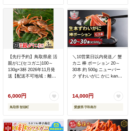
【先行予約】鳥取県産 活
＼10営業日以内発送／ 蟹
親がに(セコガニ)100～
カニ 棒 ポーション 20～
130g×3杯 2026年11月発
30本 約 500g ニューバー
送【配送不可地域：離
ク ずわいがに かに kani
島・北海道・沖縄県・東
D014-116005
北・信越、北陸】
6,000円
14,000円
鳥取県 智頭町
愛媛県 宇和島市