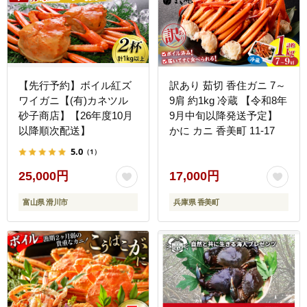
【先行予約】ボイル紅ズ
訳あり 茹切 香住ガニ 7～
ワイガニ【(有)カネツル
9肩 約1kg 冷蔵 【令和8年
砂子商店】【26年度10月
9月中旬以降発送予定】
以降順次配送】
かに カニ 香美町 11-17
5.0
（1）
25,000円
17,000円
富山県 滑川市
兵庫県 香美町