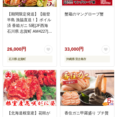
【期間限定発送】【能登
蟹蔵のマングローブ蟹
半島 漁協直送！】ボイル
済 香箱ガニ 5尾[JF西海
石川県 志賀町 AM4227]
蟹 カニ かに ズワイガニ
セコガニ メス 内子
26,000円
33,000円
石川県 志賀町
沖縄県 宮古島市
【北海道根室産】花咲が
香住ガニ甲羅盛り プチ贅