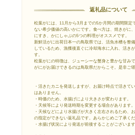
返礼品について
松葉がには、11月から3月までの5か月間の期間限定
ない希少価値の高いかにです。食べ方は、焼きがに
にすき、かにしゃぶの5つの料理がオススメです。
新鮮活がに出荷日本一の鳥取県では、活魚水槽を整
しているため、漁獲後直ぐに冷却海水に入れ、活き
す。
松葉がにの特徴は、ジューシーな蟹身と豊かな甘み
がにがお届けできるのは鳥取県だからこそ。是非ご
・活きたカニを発送しますが、お届け時点で活きて
はありません。
・時価のため、水揚げにより大きさが変わります。
・天候等により発送時期を変更する場合があります
・天候などにより水揚げが大きく左右されるため、
の指定ができない返礼品です。あらかじめご了承く
・水揚げ状況により発送が前後することがございま