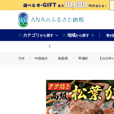
カテゴリ
地域
から探す
から探す
寄付
TOP
中国地方
鳥取県
琴浦町
【2026
TOP
魚介類
蟹
ほかの蟹
【2026年1