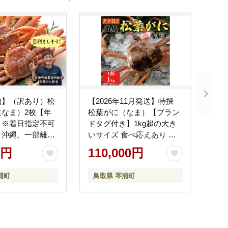
約】（訳あり）松
【2026年11月発送】特撰
生なま）2枚【年
松葉がに（なま）【ブラン
】※着日指定不可
ドタグ付き】1kg超の大き
、沖縄、一部離島
いサイズ 食べ応えあり 特
不可《ずわいが
大1杯
0円
110,000円
 カニ 蟹》
浦町
鳥取県 琴浦町