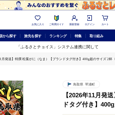
お気に入り
ご利用ガイド
新規登録
ログイン
カート
額から探す
旅先を探す
ランキング
特集
取り組み
「ふるさとチョイス」システム連携に関して
年11月発送】特撰 松葉がに（なま）【ブランドタグ付き】400g超のサイズ 2杯
1月発送】特撰 松葉がに（なま）【ブランドタグ付き】400g超のサイズ 2杯
鳥取県
琴浦町
【2026年11月
ドタグ付き】400