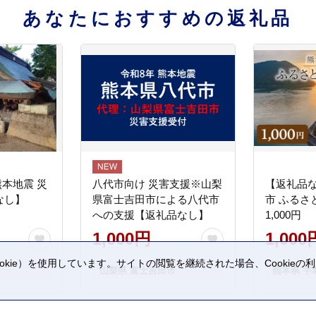
あなたにおすすめの返礼品
熊本地震 災
八代市向け 災害支援※山梨
【返礼品
なし】
県富士吉田市による八代市
市 ふるさ
への支援【返礼品なし】
1,000円
1,000円
1,000
kie）を使用しています。サイトの閲覧を継続された場合、Cookie
山梨県 富士吉田市
熊本県 宇
。