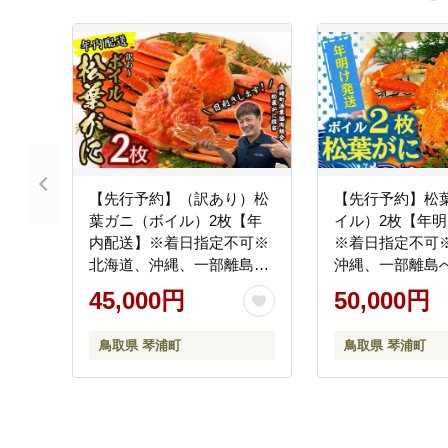
【先行予約】（訳あり）松
【先行予約】松
葉ガニ（ボイル）2枚【年
イル）2枚【年
内配送】※着日指定不可※
※着日指定不可
北海道、沖縄、一部離島へ
沖縄、一部離島
の配送不可《ずわいがに
可《ずわいがに
45,000円
50,000円
かに カニ 蟹》
ニ 蟹 正体》
鳥取県 琴浦町
鳥取県 琴浦町