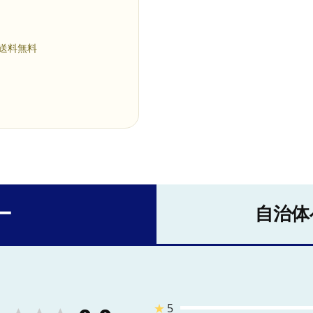
 送料無料
ー
自治体
★
5