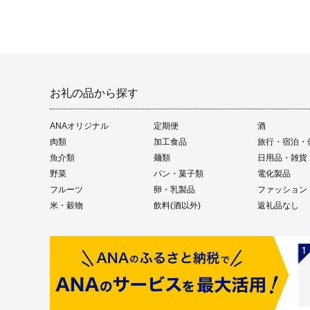
お礼の品から探す
ANAオリジナル
定期便
酒
肉類
加工食品
旅行・宿泊・
魚介類
麺類
日用品・雑貨
野菜
パン・菓子類
電化製品
フルーツ
卵・乳製品
ファッション
米・穀物
飲料(酒以外)
返礼品なし