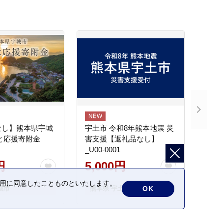
なし】熊本県宇城
宇土市 令和8年熊本地震 災
と応援寄附金
害支援【返礼品なし】
_U00-0001
円
5,000円
の利用に同意したことものといたします。
OK
城市
熊本県 宇土市