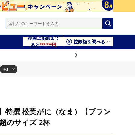
控除上限額まで
控除額を調べる
あと
***,***円
+1
発送】特撰 松葉がに（なま）【ブラン
g超のサイズ 2杯