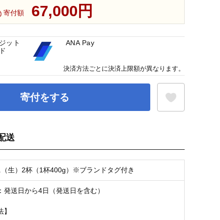
67,000円
寄付額
ジット
ANA Pay
ド
決済方法ごとに決済上限額が異なります。
寄付をする
配送
お気に入り登録
ニ（生）2杯（1杯400g）※ブランドタグ付き
：発送日から4日（発送日を含む）
法】