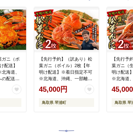
葉ガニ（ボ
【先行予約】（訳あり）松
【先行予
明け配送】
葉ガニ（ボイル）2枚【年
葉ガニ（
※北海道、
明け配送】※着日指定不可
明け配送
への配送不
※北海道、沖縄、一部離島
※北海道
 かに カ
への配送不可《ずわいが
への配送
45,000円
45,00
に かに カニ 蟹》
に かに
鳥取県 琴浦町
鳥取県 琴