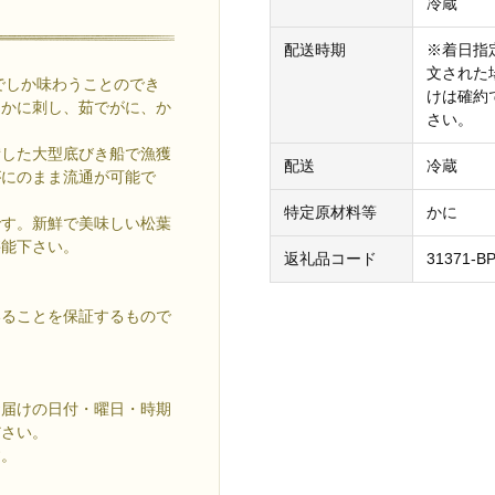
冷蔵
配送時期
※着日指定
文された
でしか味わうことのでき
けは確約
、かに刺し、茹でがに、か
さい。
備した大型底びき船で漁獲
配送
冷蔵
がにのまま流通が可能で
特定原材料等
かに
です。新鮮で美味しい松葉
堪能下さい。
返礼品コード
31371-B
いることを保証するもので
。
お届けの日付・曜日・時期
ださい。
す。