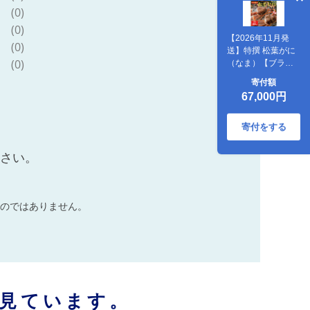
(0)
(0)
【2026年11月発
(0)
送】特撰 松葉がに
(0)
（なま）【ブラン
ドタグ付き】400g
寄付額
超のサイズ 2杯
67,000円
寄付をする
ださい。
のではありません。
見ています。