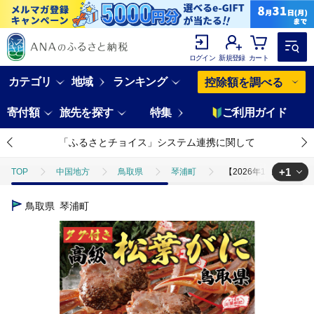
ログイン
新規登録
カート
カテゴリ
地域
ランキング
控除額を調べる
寄付額
旅先を探す
特集
ご利用ガイド
「ふるさとチョイス」システム連携に関して
+1
TOP
中国地方
鳥取県
琴浦町
【2026年11月発送】
TOP
魚介類
蟹
ほかの蟹
【2026年11月発送】特撰
鳥取県
琴浦町