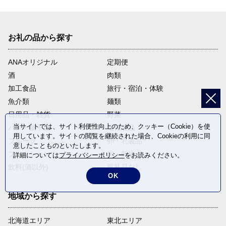
お礼の品から探す
ANAオリジナル
定期便
酒
肉類
加工食品
旅行・宿泊・体験
魚介類
麺類
日用品・雑貨
野菜
当サイトでは、サイト利便性向上のため、クッキー（Cookie）を使
パン・菓子類
電化製品
用しています。サイトの閲覧を継続された場合、Cookieの利用に同
フルーツ
卵・乳製品
意したことものといたします。
ファッション
米・穀物
詳細については
プライバシーポリシー
をお読みください。
飲料(酒以外)
返礼品なし
OK
地域から探す
北海道エリア
東北エリア