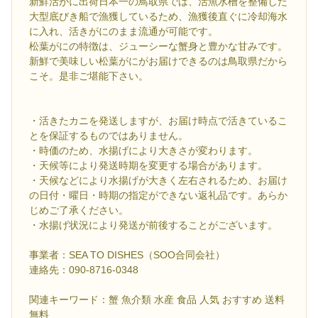
新鮮活がに出荷日本一の鳥取県では、活魚水槽を整備した
大型底びき船で漁獲しているため、漁獲後直ぐに冷却海水
に入れ、活きがにのまま流通が可能です。
松葉がにの特徴は、ジューシーな蟹身と豊かな甘みです。
新鮮で美味しい松葉がにがお届けできるのは鳥取県だから
こそ。是非ご堪能下さい。
・活きたカニを発送しますが、お届け時点で活きているこ
とを保証するものではありません。
・時価のため、水揚げにより大きさが変わります。
・天候等により発送時期を変更する場合があります。
・天候などにより水揚げが大きく左右されるため、お届け
の日付・曜日・時期の指定ができない返礼品です。あらか
じめご了承ください。
・水揚げ状況により発送が前後することがございます。
事業者：SEA TO DISHES（SOO合同会社）
連絡先：090-8716-0348
関連キーワード：蟹 魚介類 水産 食品 人気 おすすめ 送料
無料