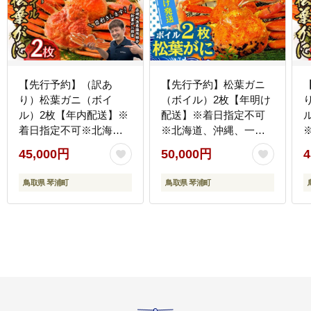
【先行予約】（訳あ
【先行予約】松葉ガニ
り）松葉ガニ（ボイ
（ボイル）2枚【年明け
ル）2枚【年内配送】※
配送】※着日指定不可
着日指定不可※北海
※北海道、沖縄、一部
道、沖縄、一部離島へ
離島への配送不可《ず
45,000円
50,000円
4
の配送不可《ずわいが
わいがに かに カ
に かに カニ 蟹》
ニ 蟹 正体》
鳥取県 琴浦町
鳥取県 琴浦町