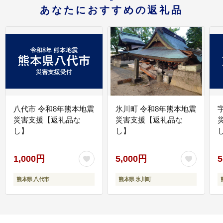
あなたにおすすめの返礼品
八代市 令和8年熊本地震
氷川町 令和8年熊本地震
災害支援【返礼品な
災害支援【返礼品な
し】
し】
し
1,000円
5,000円
5
熊本県 八代市
熊本県 氷川町