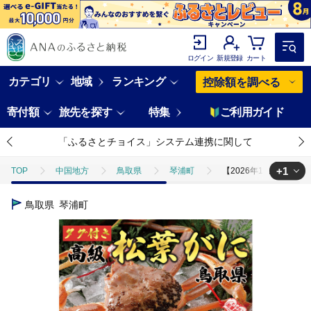
ログイン
新規登録
カート
カテゴリ
地域
ランキング
控除額を調べる
寄付額
旅先を探す
特集
ご利用ガイド
「ふるさとチョイス」システム連携に関して
+1
TOP
中国地方
鳥取県
琴浦町
【2026年11月発送】
TOP
魚介類
蟹
ほかの蟹
【2026年11月発送】特撰
鳥取県
琴浦町