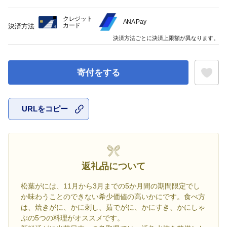
クレジット
ANA Pay
カード
決済方法
決済方法ごとに決済上限額が異なります。
寄付をする
URLをコピー
お気に入
返礼品について
松葉がには、11月から3月までの5か月間の期間限定でし
か味わうことのできない希少価値の高いかにです。食べ方
は、焼きがに、かに刺し、茹でがに、かにすき、かにしゃ
ぶの5つの料理がオススメです。