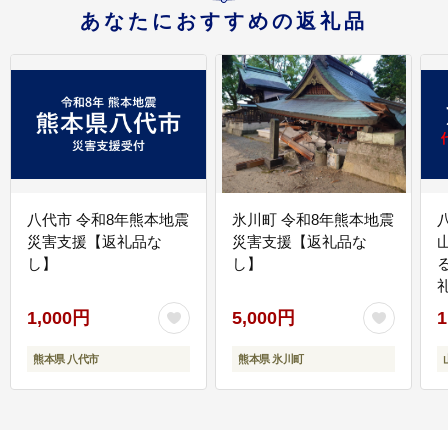
あなたにおすすめの返礼品
八代市 令和8年熊本地震
氷川町 令和8年熊本地震
災害支援【返礼品な
災害支援【返礼品な
し】
し】
1,000円
5,000円
1
熊本県 八代市
熊本県 氷川町