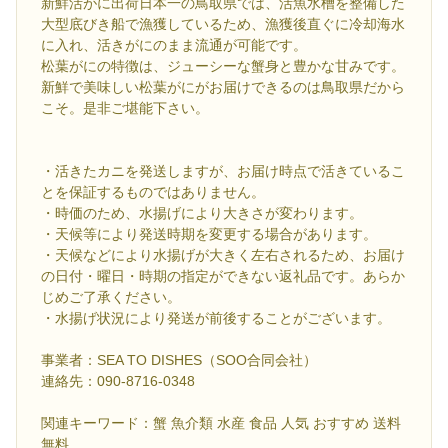
新鮮活がに出荷日本一の鳥取県では、活魚水槽を整備した
大型底びき船で漁獲しているため、漁獲後直ぐに冷却海水
に入れ、活きがにのまま流通が可能です。
松葉がにの特徴は、ジューシーな蟹身と豊かな甘みです。
新鮮で美味しい松葉がにがお届けできるのは鳥取県だから
こそ。是非ご堪能下さい。
・活きたカニを発送しますが、お届け時点で活きているこ
とを保証するものではありません。
・時価のため、水揚げにより大きさが変わります。
・天候等により発送時期を変更する場合があります。
・天候などにより水揚げが大きく左右されるため、お届け
の日付・曜日・時期の指定ができない返礼品です。あらか
じめご了承ください。
・水揚げ状況により発送が前後することがございます。
事業者：SEA TO DISHES（SOO合同会社）
連絡先：090-8716-0348
関連キーワード：蟹 魚介類 水産 食品 人気 おすすめ 送料
無料