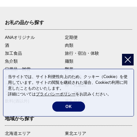
お礼の品から探す
ANAオリジナル
定期便
酒
肉類
加工食品
旅行・宿泊・体験
魚介類
麺類
日用品・雑貨
野菜
当サイトでは、サイト利便性向上のため、クッキー（Cookie）を使
パン・菓子類
電化製品
用しています。サイトの閲覧を継続された場合、Cookieの利用に同
フルーツ
卵・乳製品
意したことものといたします。
ファッション
米・穀物
詳細については
プライバシーポリシー
をお読みください。
飲料(酒以外)
返礼品なし
OK
地域から探す
北海道エリア
東北エリア