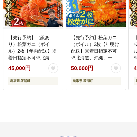
【先行予約】（訳あ
【先行予約】松葉ガニ
り）松葉ガニ（ボイ
（ボイル）2枚【年明け
ル）2枚【年内配送】※
配送】※着日指定不可
着日指定不可※北海
※北海道、沖縄、一部
道、沖縄、一部離島へ
離島への配送不可《ず
45,000円
50,000円
4
の配送不可《ずわいが
わいがに かに カ
に かに カニ 蟹》
ニ 蟹 正体》
鳥取県 琴浦町
鳥取県 琴浦町