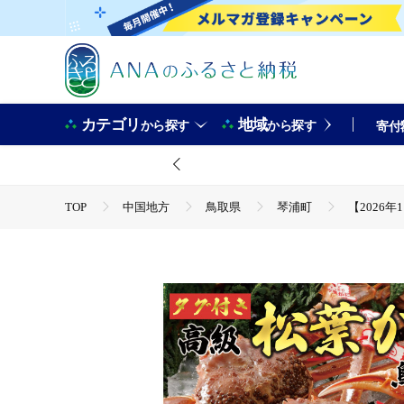
カテゴリ
地域
から探す
から探す
寄付
TOP
中国地方
鳥取県
琴浦町
【2026
TOP
魚介類
蟹
ほかの蟹
【2026年1