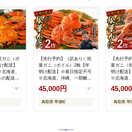
葉ガニ（ボ
【先行予約】（訳あり）松
【先行予
明け配送】
葉ガニ（ボイル）2枚【年
葉ガニ（
※北海道、
明け配送】※着日指定不可
明け配送
への配送不
※北海道、沖縄、一部離島
※北海道
 かに カ
への配送不可《ずわいが
への配送
45,000円
45,00
に かに カニ 蟹》
に かに
鳥取県 琴浦町
鳥取県 琴