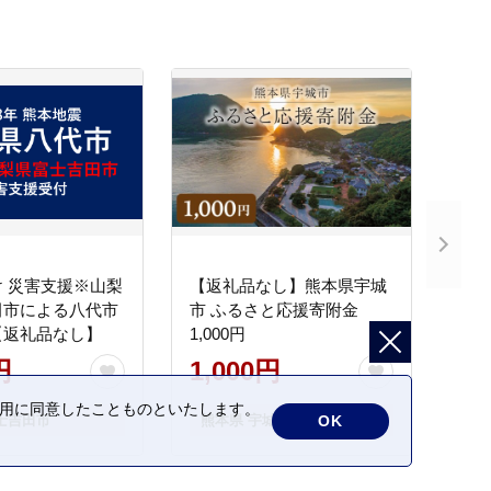
 災害支援※山梨
【返礼品なし】熊本県宇城
田市による八代市
市 ふるさと応援寄附金
【返礼品なし】
1,000円
円
1,000円
の利用に同意したことものといたします。
OK
士吉田市
熊本県 宇城市