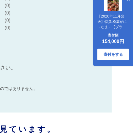
(0)
(0)
【2026年11月発
(0)
送】特撰 松葉がに
(0)
（なま）【ブラン
ドタグ付き】700g
寄付額
超のサイズ 3杯
154,000円
寄付をする
ださい。
のではありません。
見ています。