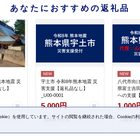
あなたにおすすめの返礼品
熊本地震 災
宇土市 令和8年熊本地震 災
八代市向け
なし】
害支援【返礼品なし】
県富士吉
_U00-0001
への支援
5,000円
1,000
kie）を使用しています。サイトの閲覧を継続された場合、Cookie
熊本県 宇土市
山梨県 富
。