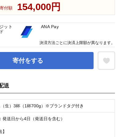
154,000円
寄付額
ジット
ANA Pay
ド
決済方法ごとに決済上限額が異なります。
寄付をする
配送
お気に入り登録
ニ（生）3杯（1杯700g）※ブランドタグ付き
：発送日から4日（発送日を含む）
法】