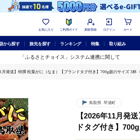
お気に入り
ご利用ガイド
新規登録
ログイン
カート
額から探す
旅先を探す
ランキング
特集
取り組み
「ふるさとチョイス」システム連携に関して
年11月発送】特撰 松葉がに（なま）【ブランドタグ付き】700g超のサイズ 3杯
1月発送】特撰 松葉がに（なま）【ブランドタグ付き】700g超のサイズ 3杯
鳥取県
琴浦町
【2026年11月
ドタグ付き】700