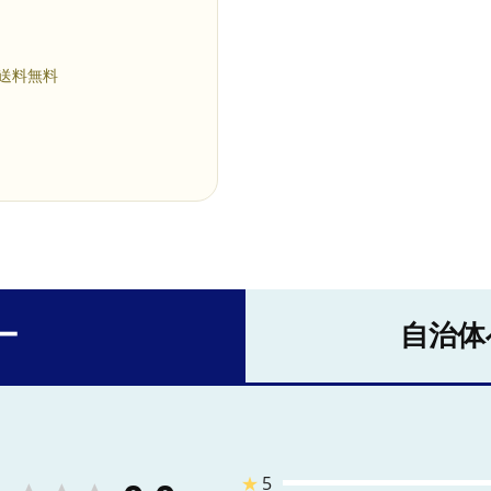
 送料無料
ー
自治体
★
5