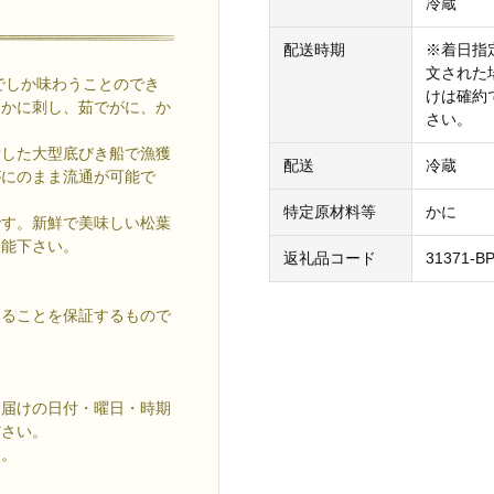
冷蔵
配送時期
※着日指定
文された
でしか味わうことのでき
けは確約
、かに刺し、茹でがに、か
さい。
備した大型底びき船で漁獲
配送
冷蔵
がにのまま流通が可能で
特定原材料等
かに
です。新鮮で美味しい松葉
堪能下さい。
返礼品コード
31371-B
いることを保証するもので
。
お届けの日付・曜日・時期
ださい。
す。