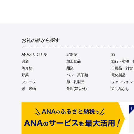
お礼の品から探す
ANAオリジナル
定期便
酒
肉類
加工食品
旅行・宿泊・
魚介類
麺類
日用品・雑貨
野菜
パン・菓子類
電化製品
フルーツ
卵・乳製品
ファッション
米・穀物
飲料(酒以外)
返礼品なし