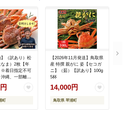
約】（訳あり）松
【2026年11月発送】鳥取県
生なま）2枚【年
産 特撰 親がに 姿【セコガ
】※着日指定不可
ニ】（茹）【訳あり】100g
、沖縄、一部離島
5杯
不可《ずわいが
0円
14,000円
 カニ 蟹》
浦町
鳥取県 琴浦町