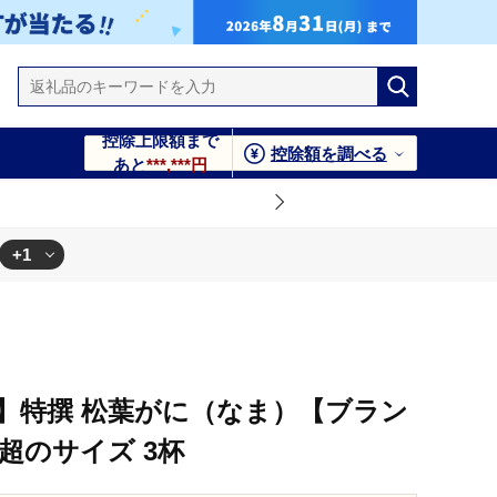
控除上限額まで
控除額を調べる
あと
***,***円
+1
発送】特撰 松葉がに（なま）【ブラン
g超のサイズ 3杯