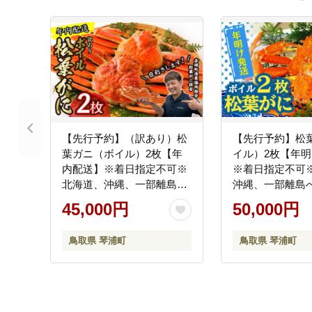
【先行予約】（訳あり）松
【先行予約】松
葉ガニ（ボイル）2枚【年
イル）2枚【年
内配送】※着日指定不可※
※着日指定不可
北海道、沖縄、一部離島へ
沖縄、一部離島
の配送不可《ずわいがに
可《ずわいがに
45,000円
50,000円
かに カニ 蟹》
ニ 蟹 正体》
鳥取県 琴浦町
鳥取県 琴浦町