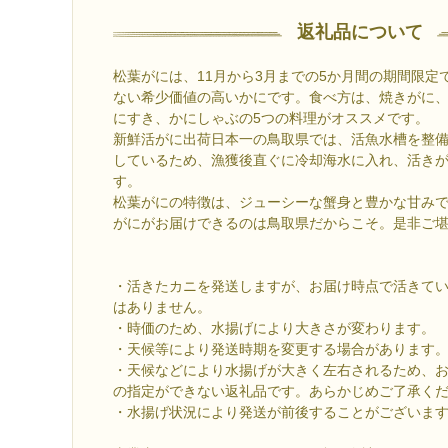
返礼品について
松葉がには、11月から3月までの5か月間の期間限定
ない希少価値の高いかにです。食べ方は、焼きがに
にすき、かにしゃぶの5つの料理がオススメです。
新鮮活がに出荷日本一の鳥取県では、活魚水槽を整
しているため、漁獲後直ぐに冷却海水に入れ、活き
す。
松葉がにの特徴は、ジューシーな蟹身と豊かな甘み
がにがお届けできるのは鳥取県だからこそ。是非ご
・活きたカニを発送しますが、お届け時点で活きて
はありません。
・時価のため、水揚げにより大きさが変わります。
・天候等により発送時期を変更する場合があります
・天候などにより水揚げが大きく左右されるため、
の指定ができない返礼品です。あらかじめご了承く
・水揚げ状況により発送が前後することがございま