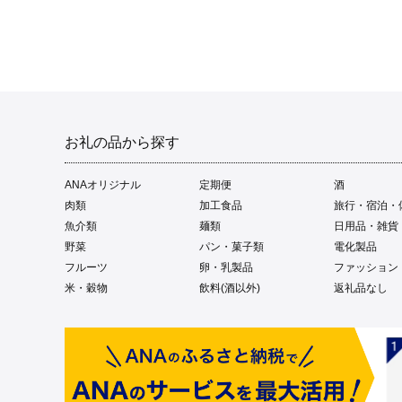
お礼の品から探す
ANAオリジナル
定期便
酒
肉類
加工食品
旅行・宿泊・
魚介類
麺類
日用品・雑貨
野菜
パン・菓子類
電化製品
フルーツ
卵・乳製品
ファッション
米・穀物
飲料(酒以外)
返礼品なし