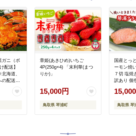
葉ガニ（ボ
章姫(あきひめ)いちご
国産とっ
明け配送】
4P(250g×4) 「末利華(まつ
ーモン焼い
※北海道、
りか)」
７切 塩焼
への配送不
訳あり 個
 かに カ
15,000円
15,00
鳥取県 琴浦町
鳥取県 琴