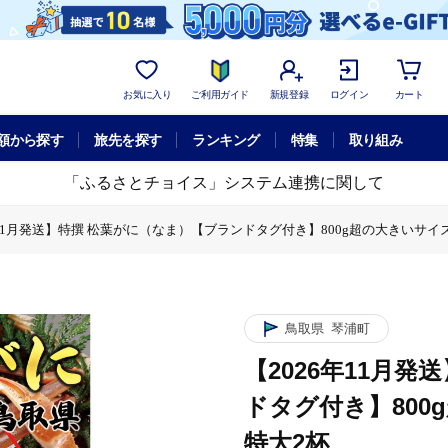
お気に入り
ご利用ガイド
新規登録
ログイン
カート
額から探す
旅先を探す
ランキング
特集
取り組み
「ふるさとチョイス」システム連携に関して
年11月発送】特撰 松葉がに（なま）【ブランドタグ付き】800g超の大きいサイズ
1月発送】特撰 松葉がに（なま）【ブランドタグ付き】800g超の大きいサイズ 食
鳥取県
琴浦町
【2026年11月
ドタグ付き】800
特大2杯