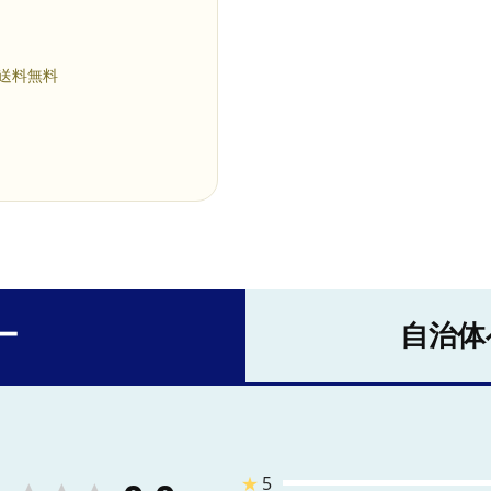
 送料無料
ー
自治体
★
5