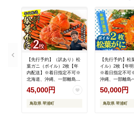
【先行予約】（訳あり）松
【先行予約】松
葉ガニ（ボイル）2枚【年
イル）2枚【年
内配送】※着日指定不可※
※着日指定不可
北海道、沖縄、一部離島へ
沖縄、一部離島
の配送不可《ずわいがに
可《ずわいがに
45,000円
50,000円
かに カニ 蟹》
ニ 蟹 正体》
鳥取県 琴浦町
鳥取県 琴浦町