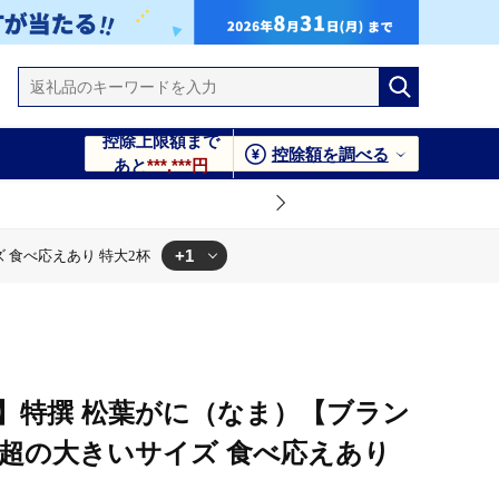
控除上限額まで
控除額を調べる
あと
***,***円
+1
 食べ応えあり 特大2杯
べ応えあり 特大2杯
発送】特撰 松葉がに（なま）【ブラン
g超の大きいサイズ 食べ応えあり