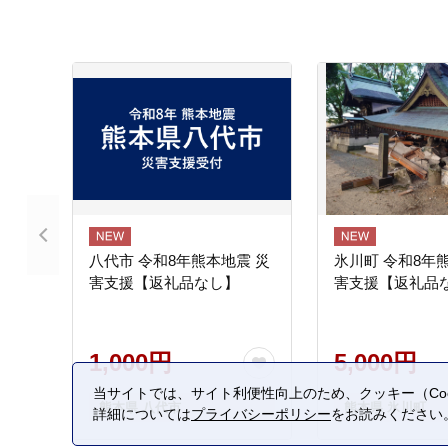
八代市 令和8年熊本地震 災
氷川町 令和8年
害支援【返礼品なし】
害支援【返礼品
1,000円
5,000円
当サイトでは、サイト利便性向上のため、クッキー（Coo
熊本県 八代市
熊本県 氷川町
詳細については
プライバシーポリシー
をお読みください