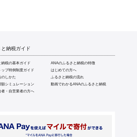
るさと納税 魚介類 高知県
産 土佐名物 高知県 高評価
食卓 ご飯のお供 父の日 ギ
フト プレゼント[1669]
さと納税ガイド
と納税の基本ガイド
ANAのふるさと納税の特徴
トップ特例制度ガイド
はじめての方へ
告のしかた
ふるさと納税の流れ
限額シミュレーション
動画でわかるANAのふるさと納税
給者・自営業者の方へ