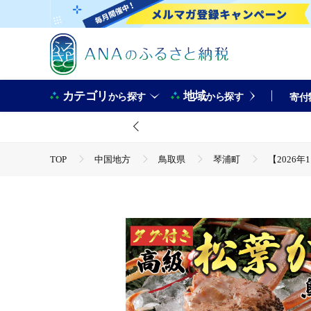
カテゴリ
地域
から探す
から探す
寄付
TOP
中国地方
鳥取県
琴浦町
【2026
TOP
魚介類
蟹
ほかの蟹
【2026年1