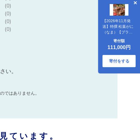
(0)
(0)
(0)
【2026年11月発
送】特撰 松葉がに
(0)
（なま）【ブラン
ドタグ付き】800g
寄付額
超の大きいサイズ
111,000円
食べ応えあり 特大2
杯
寄付をする
ださい。
のではありません。
見ています。