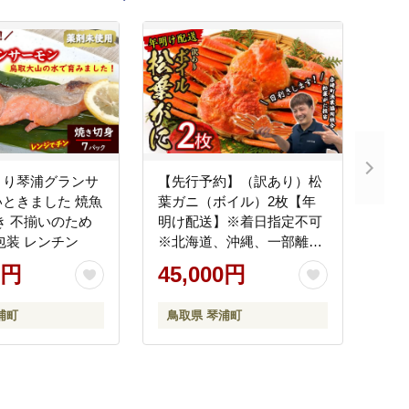
とり琴浦グランサ
【先行予約】（訳あり）松
ときました 焼魚
葉ガニ（ボイル）2枚【年
き 不揃いのため
明け配送】※着日指定不可
包装 レンチン
※北海道、沖縄、一部離島
への配送不可《ずわいが
0円
45,000円
に かに カニ 蟹》
浦町
鳥取県 琴浦町