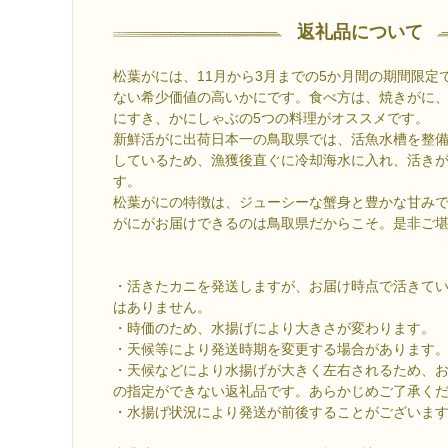
返礼品について
松葉がには、11月から3月までの5か月間の期間限定
ない希少価値の高いかにです。食べ方は、焼きがに
にすき、かにしゃぶの5つの料理がオススメです。
新鮮活がに出荷日本一の鳥取県では、活魚水槽を整
しているため、漁獲後直ぐに冷却海水に入れ、活き
す。
松葉がにの特徴は、ジューシーな蟹身と豊かな甘み
がにがお届けできるのは鳥取県だからこそ。是非ご
・活きたカニを発送しますが、お届け時点で活きて
はありません。
・時価のため、水揚げにより大きさが変わります。
・天候等により発送時期を変更する場合があります
・天候などにより水揚げが大きく左右されるため、
の指定ができない返礼品です。あらかじめご了承く
・水揚げ状況により発送が前後することがございま