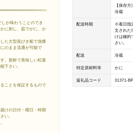
【保存方
冷蔵
でしか味わうことのでき
配送時期
※着日指定
、かに刺し、茹でがに、か
文された
けは確約
備した大型底びき船で漁獲
さい。
がにのまま流通が可能で
配送
冷蔵
です。新鮮で美味しい松葉
堪能下さい。
特定原材料等
かに
返礼品コード
31371-B
いることを保証するもので
。
お届けの日付・曜日・時期
ださい。
す。