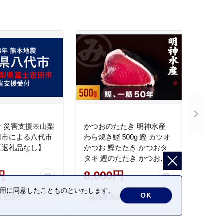
 災害支援※山梨
かつおのたたき 明神水産
田市による八代市
わら焼き鰹 500g 鰹 カツオ
【返礼品なし】
かつお 鰹たたき かつおタ
タキ 鰹のたたき かつおの
タタキ 藁焼き わら焼き 魚
円
8,000円
さかな 海鮮 刺身 お刺身 冷
凍 ご家庭用 グルメ 特産品
の利用に同意したことものといたします。
OK
士吉田市
高知県 黒潮町
ご当地 本場 高知 黒潮町 ギ
フト 贈答品 人気 返礼品 ふ