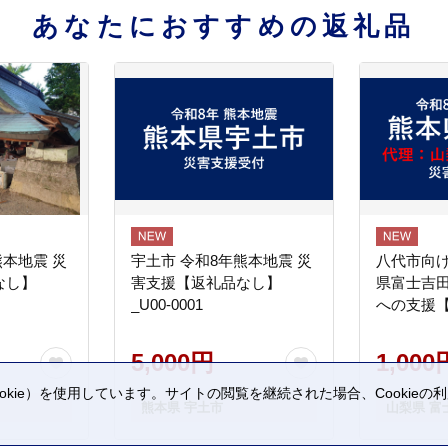
あなたにおすすめの返礼品
熊本地震 災
宇土市 令和8年熊本地震 災
八代市向け
なし】
害支援【返礼品なし】
県富士吉
_U00-0001
への支援
5,000円
1,000
kie）を使用しています。サイトの閲覧を継続された場合、Cookie
熊本県 宇土市
山梨県 富
。