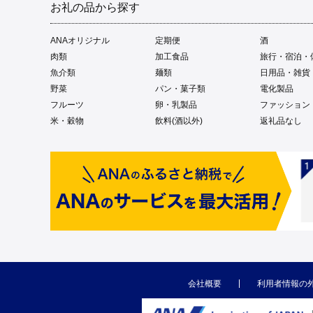
お礼の品から探す
ANAオリジナル
定期便
酒
肉類
加工食品
旅行・宿泊・
魚介類
麺類
日用品・雑貨
野菜
パン・菓子類
電化製品
フルーツ
卵・乳製品
ファッション
米・穀物
飲料(酒以外)
返礼品なし
会社概要
利用者情報の