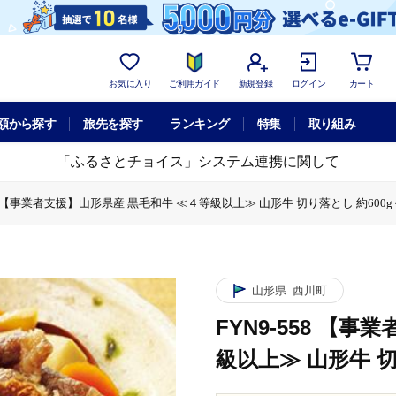
お気に入り
ご利用ガイド
新規登録
ログイン
カート
額から探す
旅先を探す
ランキング
特集
取り組み
「ふるさとチョイス」システム連携に関して
58 【事業者支援】山形県産 黒毛和牛 ≪４等級以上≫ 山形牛 切り落とし 約600g
【事業者支援】山形県産 黒毛和牛 ≪４等級以上≫ 山形牛 切り落とし 約600g 牛肉
山形県
西川町
FYN9-558 【
級以上≫ 山形牛 切