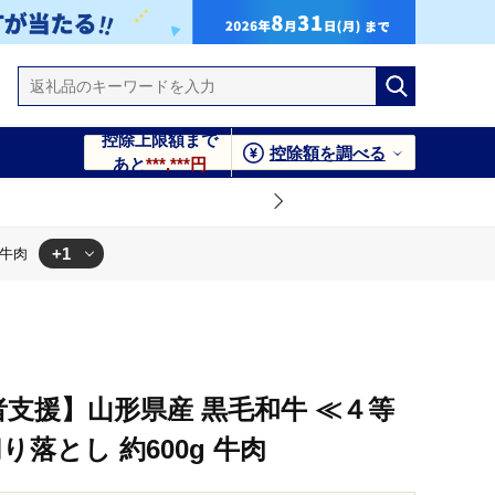
控除上限額まで
控除額を調べる
あと
***,***円
+1
 牛肉
事業者支援】山形県産 黒毛和牛 ≪４等
り落とし 約600g 牛肉