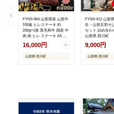
FYN9-964 山形県産 山形牛
FYN9-412 山
5等級 ヒレステーキ 約
生・山形五割そ
200g×1枚 黒毛和牛 国産 牛
セット 詰め合わ
肉 肉 ヒレ ステーキ A5 高
山形県 西川町
級 希少 贅沢 ギフト 贈答 山
16,000円
9,000円
形県 西川町 月山
山形県 西川町
山形県 西川町