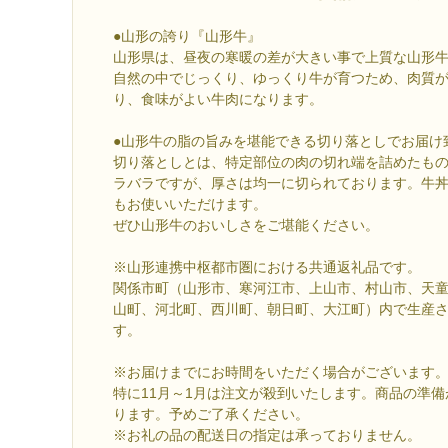
●山形の誇り『山形牛』
山形県は、昼夜の寒暖の差が大きい事で上質な山形
自然の中でじっくり、ゆっくり牛が育つため、肉質
り、食味がよい牛肉になります。
●山形牛の脂の旨みを堪能できる切り落としでお届け
切り落としとは、特定部位の肉の切れ端を詰めたも
ラバラですが、厚さは均一に切られております。牛
もお使いいただけます。
ぜひ山形牛のおいしさをご堪能ください。
※山形連携中枢都市圏における共通返礼品です。
関係市町（山形市、寒河江市、上山市、村山市、天
山町、河北町、西川町、朝日町、大江町）内で生産
す。
※お届けまでにお時間をいただく場合がございます
特に11月～1月は注文が殺到いたします。商品の準
ります。予めご了承ください。
※お礼の品の配送日の指定は承っておりません。