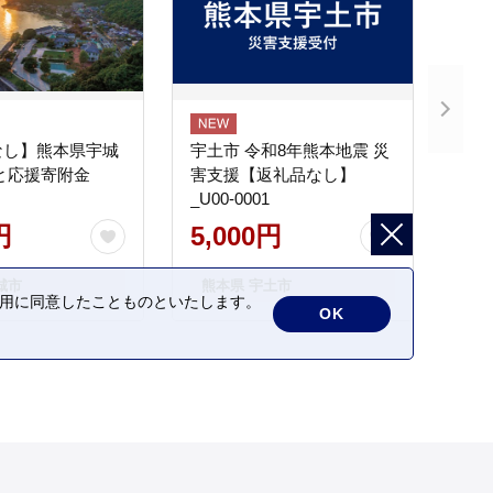
なし】熊本県宇城
宇土市 令和8年熊本地震 災
と応援寄附金
害支援【返礼品なし】
_U00-0001
円
5,000円
城市
熊本県 宇土市
の利用に同意したことものといたします。
OK