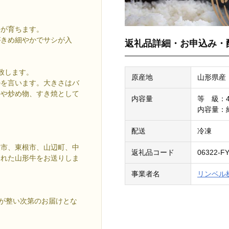
牛が育ちます。
がきめ細やかでサシが入
返礼品詳細・お申込み・
致します。
原産地
山形県産
のを言います。大きさはバ
丼や炒め物、すき焼として
内容量
等 級：
内容量：約
配送
冷凍
童市、東根市、山辺町、中
返礼品コード
06322-F
された山形牛をお送りしま
事業者名
リンベル
。
備が整い次第のお届けとな