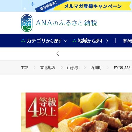
カテゴリ
地域
から探す
から探す
寄付
TOP
東北地方
山形県
西川町
FYN9-5
TOP
肉
牛肉
黒毛和牛
FYN9-558 