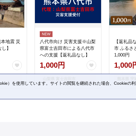
熊本地震 災
八代市向け 災害支援※山梨
【返礼品
なし】
県富士吉田市による八代市
市 ふるさ
への支援【返礼品なし】
1,000円
1,000円
1,000
山梨県 富士吉田市
熊本県 宇
kie）を使用しています。サイトの閲覧を継続された場合、Cookie
。