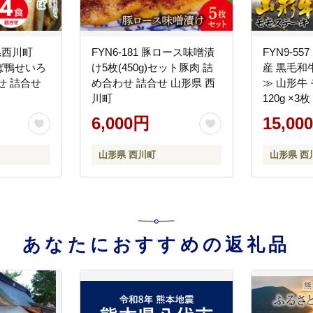
形県西川町
FYN6-181 豚ロース味噌漬
FYN9-5
ば鴨せいろ
け5枚(450g)セット豚肉 詰
産 黒毛和
せ 詰合せ
め合わせ 詰合せ 山形県 西
≫ 山形牛
川町
120g ×3
6,000円
15,00
山形県 西川町
山形県 西
あなたにおすすめの返礼品