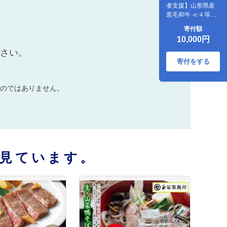
者支援】山形県産
黒毛和牛 ≪４等級
以上≫ 山形牛 切り
寄付額
落とし 約600g 牛肉
10,000円
ださい。
寄付をする
のではありません。
見ています。