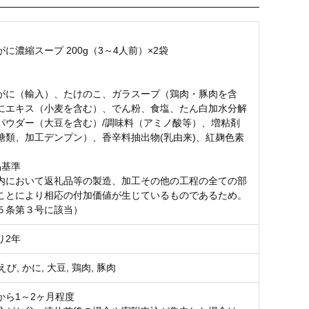
に濃縮スープ 200g（3～4人前）×2袋
がに（輸入）、たけのこ、ガラスープ（鶏肉・豚肉を含
にエキス（小麦を含む）、でん粉、食塩、たん白加水分解
パウダー（大豆を含む）/調味料（アミノ酸等）、増粘剤
糖類、加工デンプン）、香辛料抽出物(乳由来)、紅麹色素
品基準
内において返礼品等の製造、加工その他の工程の全ての部
ことにより相応の付加価値が生じているものであるため。
５条第３号に該当）
り2年
 えび, かに, 大豆, 鶏肉, 豚肉
から1～2ヶ月程度