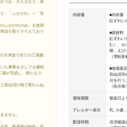
やかつお、さんまなど、多
。
誇り、「ふかひれ」＝「気
内容量
■内容量
紅ずわいが
産のふかひれのみ」を使用
だ商品を取りそろえており
■原材料
紅ずわい
む）、か
物、えび
災の大津波で全ての工場施
（増粘多
だいた事業を少しでも継続
■地場産
新工場が完成し、新たなス
気仙沼市
分を行う
さと気仙沼の地で変わらぬ
（告示第
賞味期限
製造日よ
。
アレルギー表示
乳, 小麦,
できません。
す。
配送時期
決済確認
質不良、配達後の紛失・盗