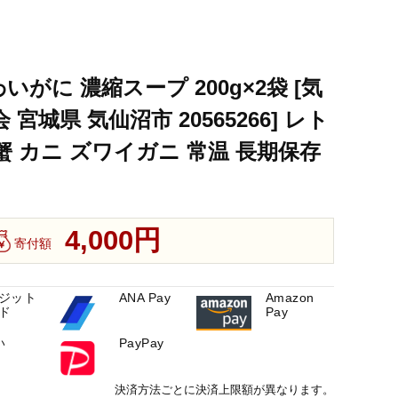
常温 長期保存 備蓄
 ほてい 蟹 カニ ズワイガニ 常温 長期保存 備蓄
いがに 濃縮スープ 200g×2袋 [気
城県 気仙沼市 20565266] レト
蟹 カニ ズワイガニ 常温 長期保存
4,000円
寄付額
ジット
ANA Pay
Amazon
ド
Pay
い
PayPay
決済方法ごとに決済上限額が異なります。