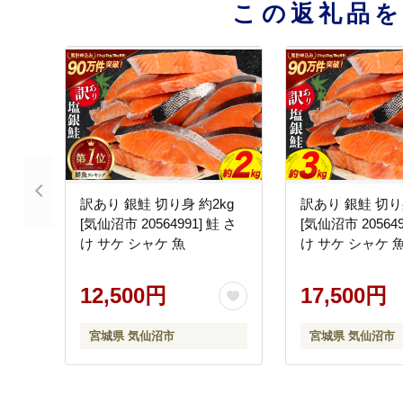
この返礼品
訳あり 銀鮭 切り身 約2kg
訳あり 銀鮭 切り身
[気仙沼市 20564991] 鮭 さ
[気仙沼市 205649
け サケ シャケ 魚
け サケ シャケ 
12,500円
17,500円
宮城県 気仙沼市
宮城県 気仙沼市