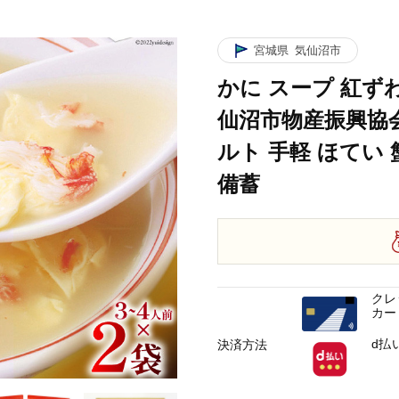
協会 宮城県 気仙沼市 20565266] レトルト 手軽 ほてい 蟹 カニ ズワイガニ 
00g×2袋 [気仙沼市物産振興協会 宮城県 気仙沼市 20565266] レトルト 手軽
宮城県
気仙沼市
かに スープ 紅ずわ
仙沼市物産振興協会 宮
ルト 手軽 ほてい 
備蓄
クレ
カー
d払
決済方法