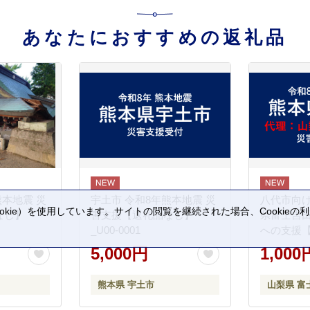
あなたにおすすめの返礼品
熊本地震 災
宇土市 令和8年熊本地震 災
八代市向け
kie）を使用しています。サイトの閲覧を継続された場合、Cookie
なし】
害支援【返礼品なし】
県富士吉
。
_U00-0001
への支援
5,000円
1,000
熊本県 宇土市
山梨県 富