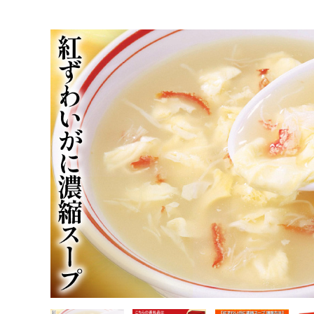
TOP
魚介類
蟹
ズワイガニ
かに スープ 紅ずわいがに 濃縮スープ 200g×2袋 [気仙沼市物産振興
TOP
加工食品
かに スープ 紅ずわいがに 濃縮スープ 2