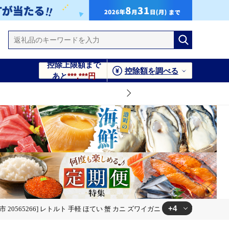
控除上限額まで
控除額を調べる
あと
***,***円
+4
20565266] レトルト 手軽 ほてい 蟹 カニ ズワイガニ 常温 長期保存 備蓄
ほてい 蟹 カニ ズワイガニ 常温 長期保存 備蓄
ト 手軽 ほてい 蟹 カニ ズワイガニ 常温 長期保存 備蓄