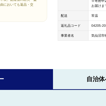
※寄附申
理由においても返品・交
お届けま
配送
常温
返礼品コード
04205-2
事業者名
気仙沼市
ー
自治体