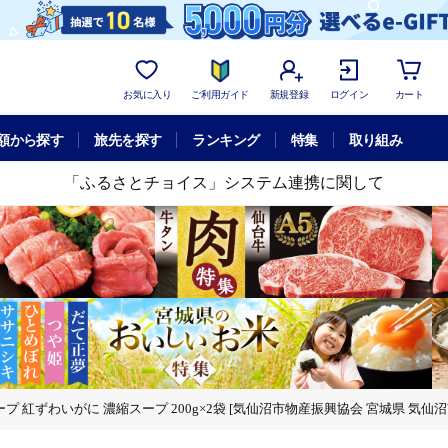
お気に入り
ご利用ガイド
新規登録
ログイン
カート
額から探す
旅先を探す
ランキング
特集
取り組み
「ふるさとチョイス」システム連携に関して
ープ 紅ずわいがに 濃縮スープ 200g×2袋 [気仙沼市物産振興協会 宮城県 気仙沼市 
g×2袋 [気仙沼市物産振興協会 宮城県 気仙沼市 20565266] レトルト 手軽 
ープ 200g×2袋 [気仙沼市物産振興協会 宮城県 気仙沼市 20565266] レトル