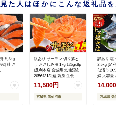
を見た人はほかにこんな返礼品を
 約3kg
訳あり サーモン 切り落と
訳あり 塩
92] 鮭 さ
し おさしみ用 1kg 125gx8p
2.5kg [
魚
[足利本店 宮城県 気仙沼市
仙沼市 205
20564313] 鮭 刺身 生食 個
鮮 大容量 
包装 チリ銀鮭 海鮮 魚介
身 冷凍
11,500円
14,00
宮城県 気仙沼市
宮城県 気