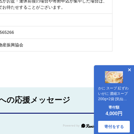
込がお盆・連休前後の場合や寄附申込が集中した場合は、
でお待たせすることがございます。
0565266
物産振興協会
かに スープ 紅ずわ
いがに 濃縮スープ
への応援メッセージ
200g×2袋 [気仙沼
市物産振興協会 宮
寄付額
城県 気仙沼市
4,000円
20565266] レトル
ト 手軽 ほてい 蟹
カニ ズワイガニ 常
寄付をする
温 長期保存 備蓄