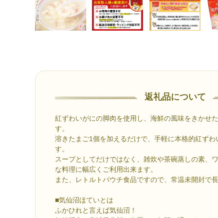
返礼品について
紅ずわいがにの脚肉を使用し、海鮮の風味をきかせ
す。
溶きたまご1個を加えるだけで、手軽に本格的紅ずわ
す。
スープとしてだけではなく、雑炊や茶碗蒸しの素、
な料理に幅広くご利用出来ます。
また、レトルトパウチ食品ですので、常温未開封で
■気仙沼ほていとは
ふかひれと言えば気仙沼！