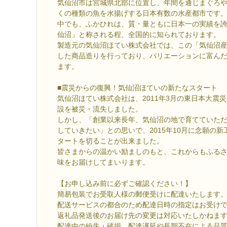
気仙沼市は宮城県北部に位置し、年間を通じまぐろ
くの種類の魚を水揚げする日本有数の水産都市です
中でも、ふかひれは、質・量ともに日本一の実績を
仙沼」と称される程、全国的に知られております。
製造元の気仙沼ほてい株式会社では、この「気仙沼
した商品造りを行っており、バリエーションに富ん
ます。
■震災からの復興！気仙沼ほていの新たなスタート
気仙沼ほてい株式会社は、2011年3月の東日本大震
設を被災・流失しました。
しかし、「創業以来長年、気仙沼の地で育てていた
していきたい」との思いで、2015年10月に念願の
タートを切ることが出来ました。
皆さまからの温かい励ましのもと、これからもふる
味をお届けしてまいります。
【お申し込み前に必ずご確認ください！】
簡易包装でお受取人様の郵便受けに配達いたします
配送サービスの都合のため配達日時の指定はお受け
返礼品発送後のお届け先の変更は対応いたしかねま
配達中の紛失・破損、配達遅延や長期不在による品