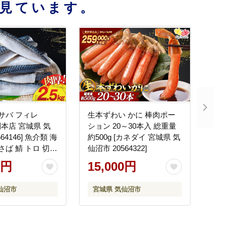
見ています。
 サバ フィレ
生本ずわい かに 棒肉ポー
足利本店 宮城県 気
ション 20～30本入 総重量
64146] 魚介類 海
約500g [カネダイ 宮城県 気
さば 鯖 トロ 切り
仙沼市 20564322]
0円
15,000円
仙沼市
宮城県 気仙沼市