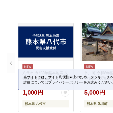
八代市 令和8年熊本地震 災
氷川町 令和8年
当サイトでは、サイト利便性向上のため、クッキー（Coo
害支援【返礼品なし】
害支援【返礼品
詳細については
プライバシーポリシー
をお読みください
1,000円
5,000円
熊本県 八代市
熊本県 氷川町