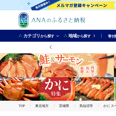
カテゴリ
地域
から探す
から探す
寄付
TOP
東北地方
宮城県
気仙沼市
かに ス
TOP
魚介類
かに スープ 紅ずわいがに 濃縮スープ 200
TOP
魚介類
蟹
かに スープ 紅ずわいがに 濃縮ス