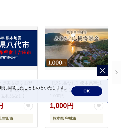
 災害支援※山梨
【返礼品なし】熊本県宇城
の利用に同意したことものといたします。
田市による八代市
市 ふるさと応援寄附金
OK
【返礼品なし】
1,000円
円
1,000円
士吉田市
熊本県 宇城市