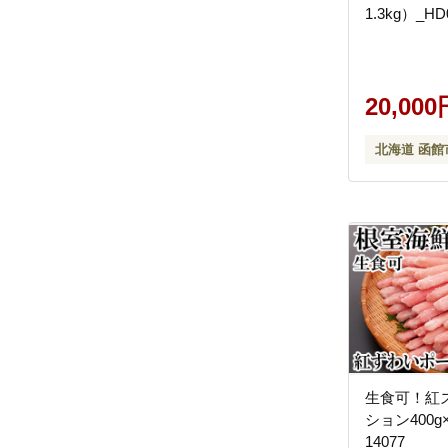
1.3kg）_HD
20,000
北海道 函館
生食可！紅
ション400g×3
14077