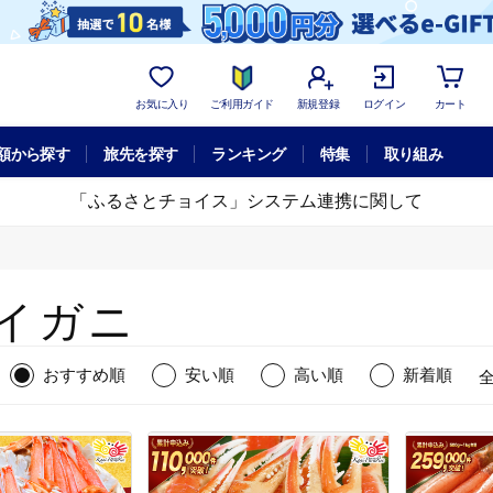
お気に入り
ご利用ガイド
新規登録
ログイン
カート
額から探す
旅先を探す
ランキング
特集
取り組み
「ふるさとチョイス」システム連携に関して
イガニ
おすすめ順
安い順
高い順
新着順