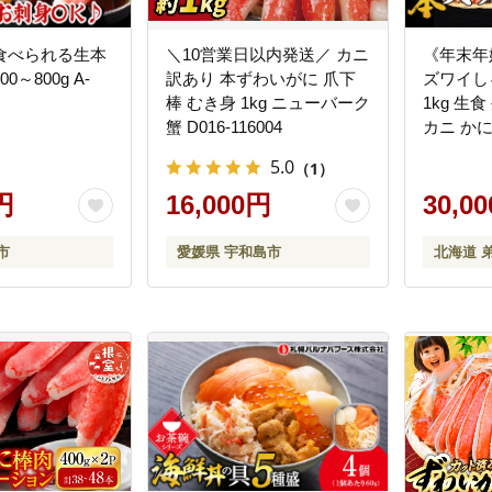
食べられる生本
＼10営業日以内発送／ カニ
《年末年始
～800g A-
訳あり 本ずわいがに 爪下
ズワイし
棒 むき身 1kg ニューバーク
1kg 生食
蟹 D016-116004
カニ かに
料無料 
5.0
（1）
円
16,000円
30,0
市
愛媛県 宇和島市
北海道 