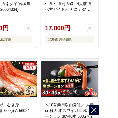
 [カネダイ 宮城県
生食 生食可 約3－4人前 食
0564334]
べ方ガイド付 カニ かに 蟹
海鮮ズワイガニしゃぶセッ
ト 生 殻ハーフカット済み
00円
送料無料 期間限定 数量限
17,000円
定 北海道 弟子屈町
気仙沼市
北海道 弟子屈町
ガニむき身
＼10営業日以内発送／ 大型
(計600g) A-56024
or 極太 本ズワイガニ 棒 ポ
ーション 30?40本 500g × 2