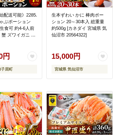
配送可能》2285.
生本ずわい かに 棒肉ポー
ゃぶポーション
ション 20～30本入 総重量
 生食可 約4-6人前
約500g [カネダイ 宮城県 気
 蟹 ズワイガニ 送
仙沼市 20564322]
北海道 弟子屈町
00円
15,000円
弟子屈町
宮城県 気仙沼市