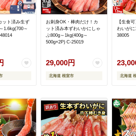
カット済み生ず
お刺身OK・棒肉だけ！カ
【生食可
1.6kg(700～
ット済み本ずわいかにしゃ
わいがに1.
-48014
ぶ800g～1kg(400g～
38005
500g×2P) C-25019
円
29,000円
23,0
市
北海道 根室市
北海道 