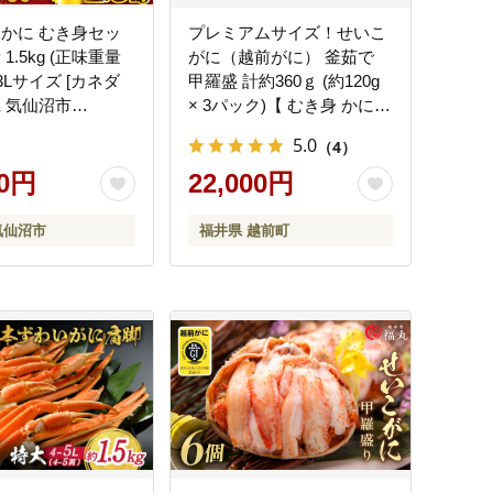
 かに むき身セッ
プレミアムサイズ！せいこ
1.5kg (正味重量
がに（越前がに） 釜茹で
 2-3Lサイズ [カネダ
甲羅盛 計約360ｇ (約120g
県 気仙沼市
× 3パック)【 むき身 かにみ
]
そ カニ味噌 棒身 蟹 カニ ほ
5.0
（4）
ぐし身 ずわい蟹 ズワイガ
00円
ニ セコガニ メス せいこが
22,000円
に かに せいこ 小分け 個包
装】 のし対応可 備考欄に
気仙沼市
福井県 越前町
ご記入お願いいたします
[e15-b008]