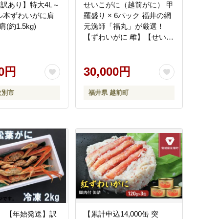
5 【訳あり】特大4L～
せいこがに（越前がに） 甲
イル本ずわいがに肩
羅盛り × 6パック 福井の網
(約1.5kg)
元漁師「福丸」が厳選！
【ずわいがに 雌】【せいこ
蟹 セイコガニ セコガニ カ
ニ むき身 お取り寄せ グル
00円
メ】 [e15-c008]
30,000円
紋別市
福井県 越前町
-2 【年始発送】訳
【累計申込14,000缶 突