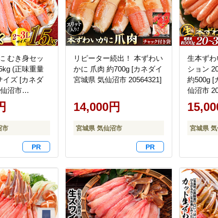
に むき身セッ
リピーター続出！ 本ずわい
生本ずわ
5kg (正味重量
かに 爪肉 約700g [カネダイ
ション 2
3Lサイズ [カネダ
宮城県 気仙沼市 20564321]
約500g
気仙沼市
仙沼市 205
円
14,000円
15,0
沼市
宮城県 気仙沼市
宮城県 