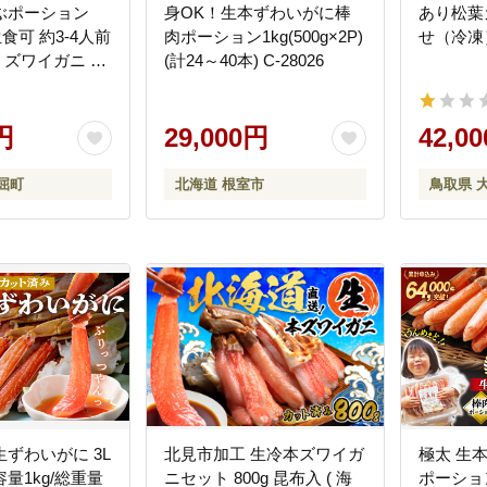
ぶポーション
身OK！生本ずわいがに棒
あり松葉
生食可 約3-4人前
肉ポーション1kg(500g×2P)
せ（冷凍
蟹 ズワイガニ ズ
(計24～40本) C-28026
ゃぶポーション
ゃぶ用 500g
円
29,000円
42,0
屈町
北海道 根室市
鳥取県 
ずわいがに 3L
北見市加工 生冷本ズワイガ
極太 生
量1kg/総重量
ニセット 800g 昆布入 ( 海
ポーション