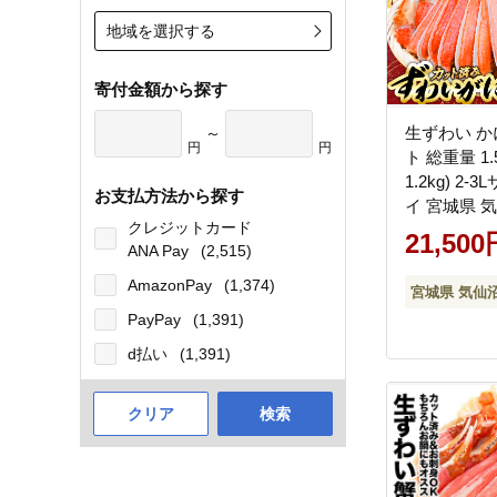
地域を選択する
寄付金額から探す
生ずわい か
～
円
円
ト 総重量 1.
1.2kg) 2-
お支払方法から探す
イ 宮城県 
クレジットカード
20565690]
21,500
ANA Pay
(2,515)
AmazonPay
(1,374)
宮城県 気仙
PayPay
(1,391)
d払い
(1,391)
クリア
検索