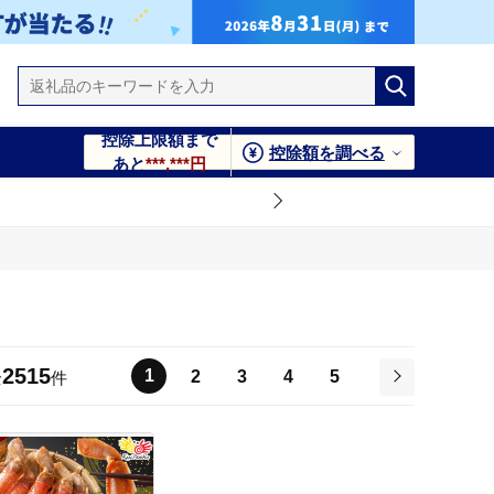
控除上限額まで
控除額を調べる
あと
***,***円
2515
1
2
3
4
5
全
件
次