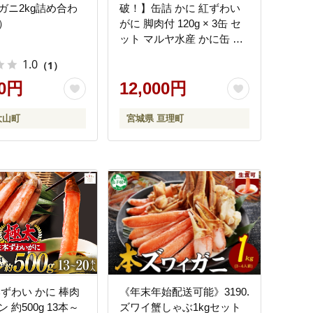
ガニ2kg詰め合わ
破！】缶詰 かに 紅ずわい
）
がに 脚肉付 120g × 3缶 セ
ット マルヤ水産 かに缶 非
常食 保存食 災害 常温 常温
1.0
（1）
保存 加工食品 長期保管 海
00円
鮮 簡単 お手軽 おつまみ 人
12,000円
気 お取り寄せ グルメ 老舗
カニ総合メーカー
大山町
宮城県 亘理町
本ずわい かに 棒肉
《年末年始配送可能》3190.
 約500g 13本～
ズワイ蟹しゃぶ1kgセット