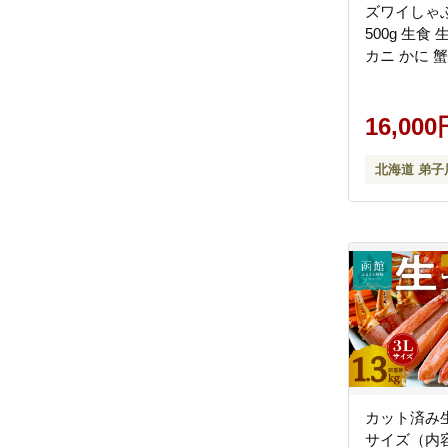
ズワイしゃ
500g 生食 
カニ かに 
ワイガニし
生 鍋しゃぶし
前後 （約20本 前後）3-4
16,000
人前
北海道 弟子
カット済み生
サイズ（内容