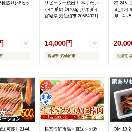
6種盛り)×6セッ
リピーター続出！ 本ずわい
20-24
かに 爪肉 約700g [カネダイ
5L_ボ
宮城県 気仙沼市 20564321]
脚 4～5肩
円
14,000円
20,0
市
宮城県 気仙沼市
北海道 
送可能》2144.
根室海鮮市場＜直送＞お刺
OM-13