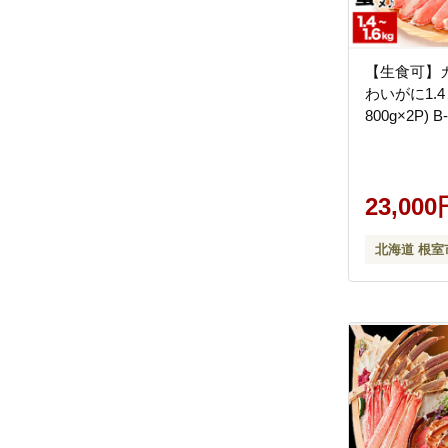
【生食可】
わいがに1.4～
800g×2P) B
23,000
北海道 根室