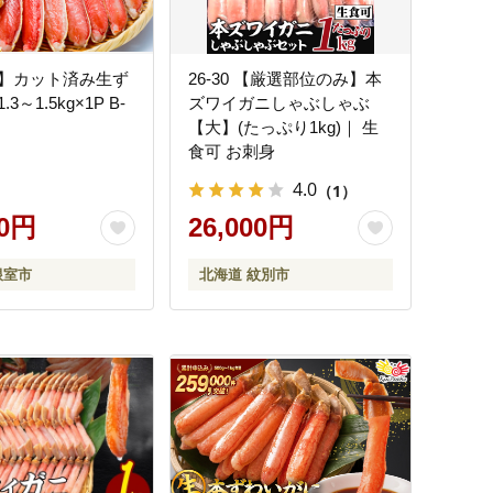
】カット済み生ず
26-30 【厳選部位のみ】本
3～1.5kg×1P B-
ズワイガニしゃぶしゃぶ
【大】(たっぷり1kg)｜ 生
食可 お刺身
4.0
（1）
00円
26,000円
根室市
北海道 紋別市