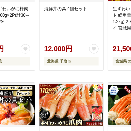
ずわいがに棒肉
海鮮丼の具 4個セット
生ずわい
0g×2P(計38～
ト 総重量 
79
1.2kg)
イ 宮城
20565690
円
12,000円
21,5
市
北海道 千歳市
宮城県 