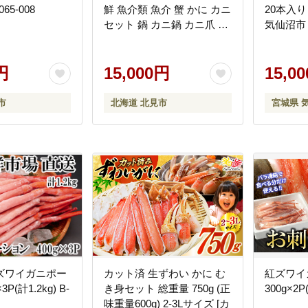
065-008
鮮 魚介類 魚介 蟹 かに カニ
20本入り
セット 鍋 カニ鍋 カニ爪 ズ
気仙沼市 2
ワイガニ かにしゃぶ カッ
ト済 贈答 ギフト 熨斗 のし
円
ふるさと納税 )【094-
15,000円
15,0
0080】
市
北海道 北見市
宮城県 
ズワイガニポー
カット済 生ずわい かに む
紅ズワイ
P(計1.2kg) B-
き身セット 総重量 750g (正
300g×2P
味重量600g) 2-3Lサイズ [カ