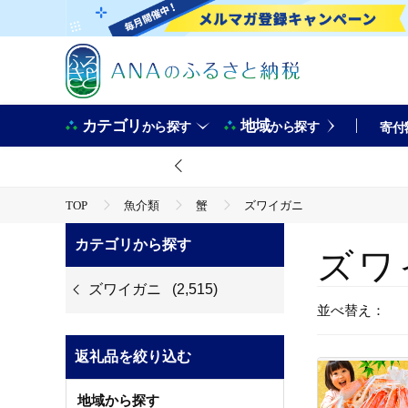
カテゴリ
地域
から探す
から探す
寄付
TOP
魚介類
蟹
ズワイガニ
カテゴリから探す
ズワ
ズワイガニ
(2,515)
並べ替え：
返礼品を絞り込む
地域から探す