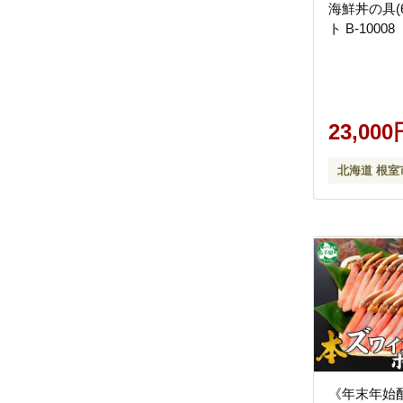
海鮮丼の具(
ト B-10008
23,000
北海道 根室
《年末年始配