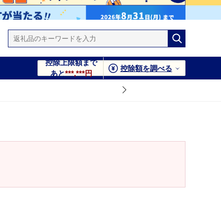
控除上限額まで
控除額を調べる
あと
***,***円