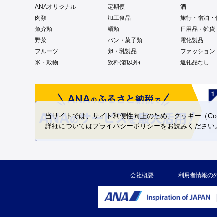
ANAオリジナル
定期便
酒
肉類
加工食品
旅行・宿泊・
魚介類
麺類
日用品・雑貨
野菜
パン・菓子類
電化製品
フルーツ
卵・乳製品
ファッション
米・穀物
飲料(酒以外)
返礼品なし
当サイトでは、サイト利便性向上のため、クッキー（Coo
詳細については
プライバシーポリシー
をお読みください
会社概要
利用者情報の