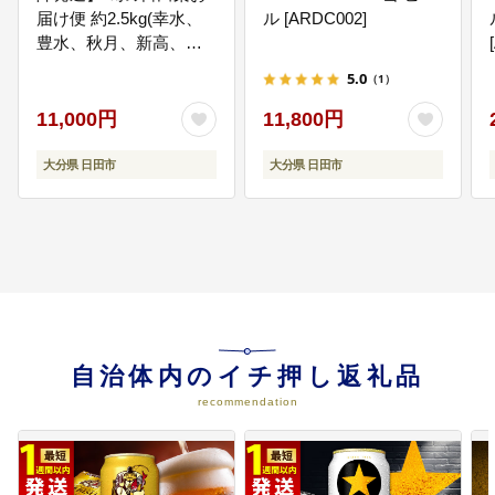
届け便 約2.5kg(幸水、
ル [ARDC002]
豊水、秋月、新高、新
興) 日田市 / 南国フル
5.0
（1）
ーツ株式会社 なし 梨 果
物 フルーツ【配送不可
11,000円
11,800円
地域：離島】[ARET007]
大分県 日田市
大分県 日田市
自治体内のイチ押し返礼品
recommendation