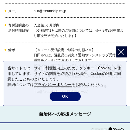
メール
hita@steamship.co.jp
寄付証明書の
入金後1ヶ月以内
送付時期目安
【令和8年1月以降のご寄附については、令和8年2月中旬よ
り順次発送開始いたします】
備考
【※メール受信設定ご確認のお願い※】
日田市では、返礼品出荷完了通知やワンストップ受付完了
通知をメールにてお送りしております。
迷惑メール設定等をされておりますと、受信できない場合
当サイトでは、サイト利便性向上のため、クッキー（Cookie）を使
がございますので、下記アドレスからのメールが受信でき
用しています。サイトの閲覧を継続された場合、Cookieの利用に同
るよう、今一度メール受信設定のご確認をお願いいたしま
意したことものといたします。
す。
詳細については
プライバシーポリシー
をお読みください。
oita-hita-city@do-furusato.com（寄附完了メール）
hita@furusato-lg.jp(出荷通知メール)
OK
自治体への応援メッセージ