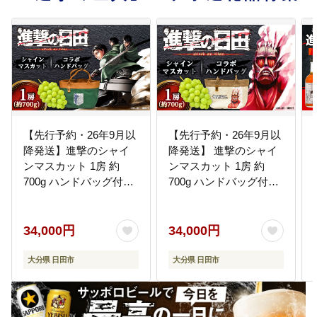
【先行予約・26年9月以
【先行予約・26年9月以
降発送】進撃のシャイ
降発送】 進撃のシャイ
ンマスカット 1房 約
ンマスカット 1房 約
700g ハンドバッグ付
700g ハンドバッグ付
（調査兵団） ぶどう日
（超大型巨人） ぶどう
田市 / 松岡果樹園
日田市 / 松岡果樹園
[AREJ003]
[AREJ002]
34,000円
34,000円
大分県 日田市
大分県 日田市