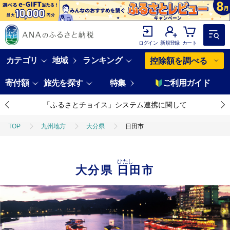
ログイン
新規登録
カート
カテゴリ
地域
ランキング
控除額を調べる
寄付額
旅先を探す
特集
ご利用ガイド
「ふるさとチョイス」システム連携に関して
TOP
九州地方
大分県
日田市
ひたし
大分県
日田市