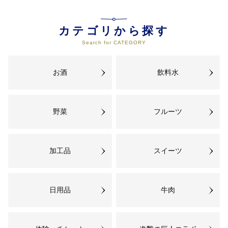
この事業をお選びいただいた場
合、寄附金は下記施策にて活用さ
せていただきます。 (1) 道路・河
カテゴリから探す
川・公共交通の整備 (2) 住環境の
Search for CATEGORY
整備と維持管理 (3) 公園・緑地の
整備と維持管理 (4) 地域特性を
お酒
飲料水
05
教育・文化に関する事業
この事業をお選びいただいた場
合、寄附金は下記施策にて活用さ
野菜
フルーツ
せていただきます。 (1) 学校教育
の充実 (2) 文化芸術の振興 (3) 生涯
学習の充実 (4) スポーツ・レクリ
エーションの振興 (5)
加工品
スイーツ
06
環境に関する事業
この事業をお選びいただいた場
日用品
牛肉
合、寄附金は下記施策にて活用さ
せていただきます。 (1) 地域環境
の保全 (2) 良好な水資源の確保 (3)
資源循環と地球温暖化対策の推進