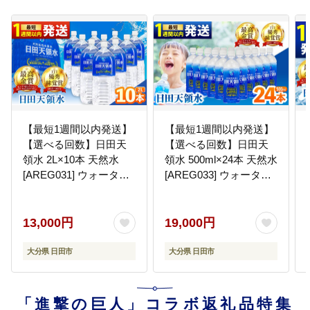
【最短1週間以内発送】
【最短1週間以内発送】
【選べる回数】日田天
【選べる回数】日田天
領水 2L×10本 天然水
領水 500ml×24本 天然水
[AREG031] ウォーター
[AREG033] ウォーター
飲料水 天然水 ミネラル
飲料水 天然水 ミネラル
ウォーター
ウォーター
13,000円
19,000円
大分県 日田市
大分県 日田市
「進撃の巨人」コラボ返礼品特集