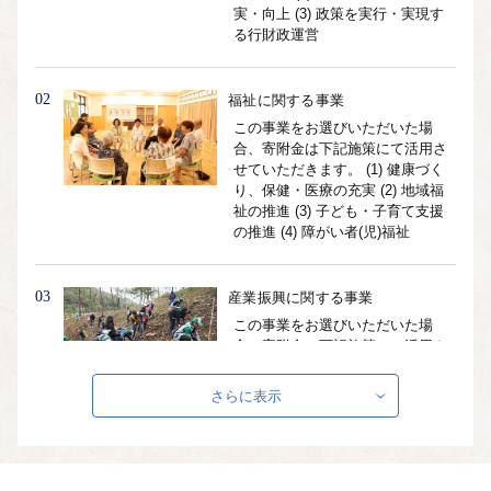
実・向上 (3) 政策を実行・実現す
る行財政運営
02
福祉に関する事業
この事業をお選びいただいた場
合、寄附金は下記施策にて活用さ
せていただきます。 (1) 健康づく
り、保健・医療の充実 (2) 地域福
祉の推進 (3) 子ども・子育て支援
の推進 (4) 障がい者(児)福祉
03
産業振興に関する事業
この事業をお選びいただいた場
合、寄附金は下記施策にて活用さ
せていただきます。 (1) 農業・水
産業の振興 (2) 林業の振興 (3) 商工
さらに表示
業の振興 (4) 観光の振興
04
生活基盤に関する事業