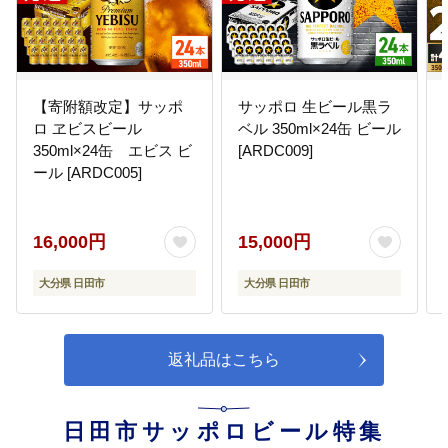
【寄附額改定】サッポ
サッポロ 生ビール黒ラ
ロ ヱビスビール
ベル 350ml×24缶 ビール
350ml×24缶 エビス ビ
[ARDC009]
ール [ARDC005]
16,000円
15,000円
大分県 日田市
大分県 日田市
返礼品はこちら
日田市サッポロビール特集