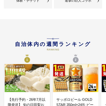
体験・チケット
進撃の巨人コラボ
(4) 環境意識の向上
07
市長にお任せ
使途を特定されない場合、「市長
にお任せ」をお選びください。市
長が使途を決定し、有効に活用さ
せていただきます。
自治体内の週間ランキング
RANKING
1
2
【先行予約・26年7月以
サッポロビール GOLD
降発送】 旬の日田梨お
STAR 350ml×24缶 ビー