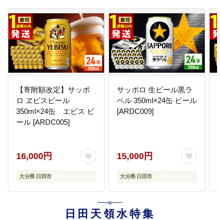
【寄附額改定】サッポ
サッポロ 生ビール黒ラ
ロ ヱビスビール
ベル 350ml×24缶 ビール
350ml×24缶 エビス ビ
[ARDC009]
ール [ARDC005]
16,000円
15,000円
大分県 日田市
大分県 日田市
日田天領水特集