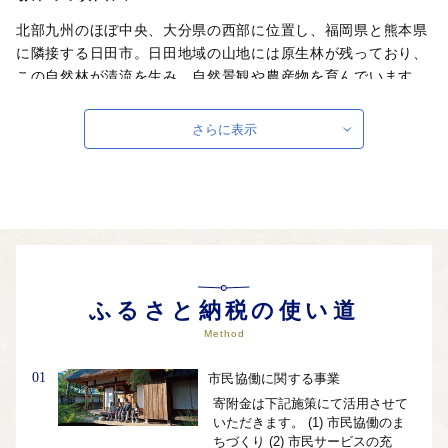
北部九州のほぼ中央、大分県の西部に位置し、福岡県と熊本県
に隣接する日田市。日田地域の山地には原生林が残っており、
この自然林が清流を生み、自然景観や農産物を育んでいます。
日田盆地で合流した清流 ・ 三隈川は、その後筑後川として筑
後・佐賀平野を貫流し有明海へと流れ込み、その流域住民と福
さらに表示
岡都市圏住民の生活や産業を潤しています。
自治体ホームページは
こちら
（外部サイト）
外部サイトへ遷移します。
個人情報の保護は遷移先サイトの方針に従います。
ふるさと納税の使い道
Method
01
市民協働に関する事業
寄附金は下記施策にて活用させて
いただきます。 (1) 市民協働のま
ちづくり (2) 市民サービスの充