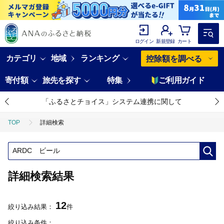
ログイン
新規登録
カート
カテゴリ
地域
ランキング
控除額を調べる
寄付額
旅先を探す
特集
ご利用ガイド
「ふるさとチョイス」システム連携に関して
TOP
詳細検索
詳細検索結果
12
絞り込み結果：
件
絞り込み条件：