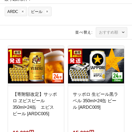
ARDC
ビール
並べ替え:
【寄附額改定】サッポ
サッポロ 生ビール黒ラ
ロ ヱビスビール
ベル 350ml×24缶 ビー
350ml×24缶 エビス
ル [ARDC009]
ビール [ARDC005]