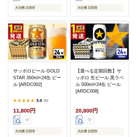
大分県 日田市
大分県 日田市
サッポロビール GOLD
【選べる定期回数】サ
STAR 350ml×24缶 ビー
ッポロ 生ビール 黒ラベ
ル [ARDC002]
ル 500ml×24缶 ビール
[ARDC008]
5.0
（1）
11,800円
20,800円
大分県 日田市
大分県 日田市