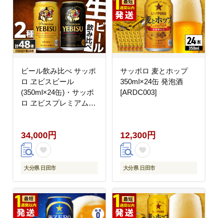
ビール飲み比べ サッポ
サッポロ 麦とホップ
ロ ヱビスビール
350ml×24缶 発泡酒
(350ml×24缶)・サッポ
[ARDC003]
ロ ヱビスプレミアムブ
ラック(350ml×24缶) 各
1箱2種セット 日田市
34,000円
12,300円
/ 株式会社綾部商店 ビ
ールセット 飲み比べ び
ーる ビール [ARDC169]
大分県 日田市
大分県 日田市