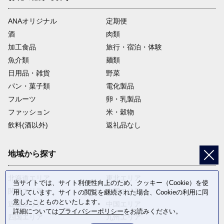
ANAオリジナル
定期便
酒
肉類
加工食品
旅行・宿泊・体験
魚介類
麺類
日用品・雑貨
野菜
パン・菓子類
電化製品
フルーツ
卵・乳製品
ファッション
米・穀物
飲料(酒以外)
返礼品なし
地域から探す
北海道エリア
東北エリア
当サイトでは、サイト利便性向上のため、クッキー（Cookie）を使
関東エリア
中部エリア
用しています。サイトの閲覧を継続された場合、Cookieの利用に同
意したことものといたします。
近畿エリア
中国エリア
詳細については
プライバシーポリシー
をお読みください。
四国エリア
九州エリア