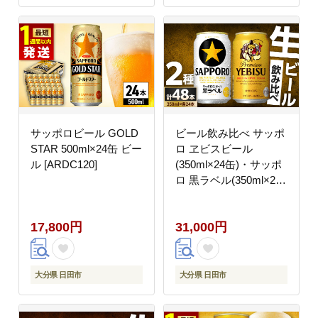
サッポロビール GOLD
ビール飲み比べ サッポ
STAR 500ml×24缶 ビー
ロ ヱビスビール
ル [ARDC120]
(350ml×24缶)・サッポ
ロ 黒ラベル(350ml×24
缶) 各1箱2種セット
日田市 / 株式会社綾部
17,800円
31,000円
商店 ビールセット 飲み
比べ びーる ビール
[ARDC168]
大分県 日田市
大分県 日田市