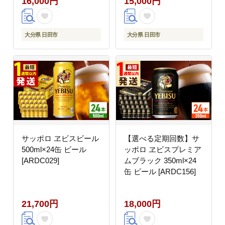
16,000円
15,000円
大分県 日田市
大分県 日田市
サッポロ ヱビスビール
【選べる定期回数】サ
500ml×24缶 ビール
ッポロ ヱビスプレミア
[ARDC029]
ムブラック 350ml×24
缶 ビール [ARDC156]
21,700円
18,000円