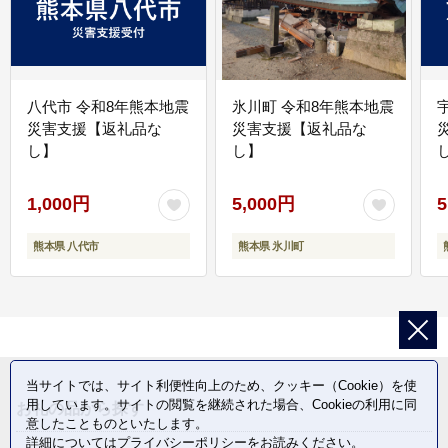
八代市 令和8年熊本地震
氷川町 令和8年熊本地震
災害支援【返礼品な
災害支援【返礼品な
し】
し】
し
1,000円
5,000円
5
熊本県 八代市
熊本県 氷川町
当サイトでは、サイト利便性向上のため、クッキー（Cookie）を使
用しています。サイトの閲覧を継続された場合、Cookieの利用に同
お礼の品から探す
意したことものといたします。
詳細については
プライバシーポリシー
をお読みください。