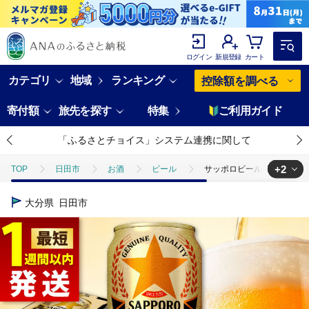
ログイン
新規登録
カート
カテゴリ
地域
ランキング
控除額を調べる
寄付額
旅先を探す
特集
ご利用ガイド
「ふるさとチョイス」システム連携に関して
+2
TOP
日田市
お酒
ビール
サッポロビール GOLD STAR 
TOP
酒
サッポロビール GOLD STAR 350ml×24缶 ビール [ARDC00
大分県
日田市
TOP
酒
ビール
サッポロビール GOLD STAR 350ml×24缶 ビ