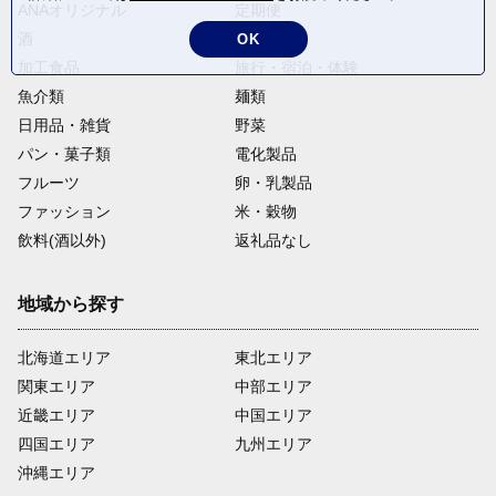
ANAオリジナル
定期便
酒
肉類
OK
加工食品
旅行・宿泊・体験
魚介類
麺類
日用品・雑貨
野菜
パン・菓子類
電化製品
フルーツ
卵・乳製品
ファッション
米・穀物
飲料(酒以外)
返礼品なし
地域から探す
北海道エリア
東北エリア
関東エリア
中部エリア
近畿エリア
中国エリア
四国エリア
九州エリア
沖縄エリア