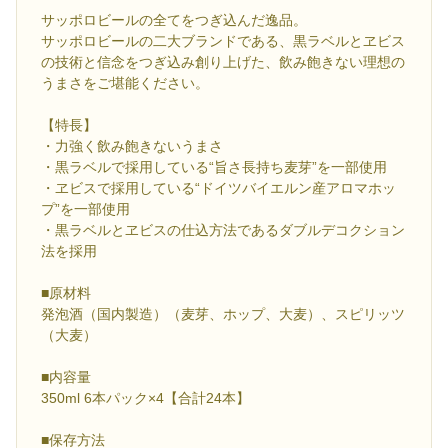
サッポロビールの全てをつぎ込んだ逸品。
サッポロビールの二大ブランドである、黒ラベルとヱビス
の技術と信念をつぎ込み創り上げた、飲み飽きない理想の
うまさをご堪能ください。
【特長】
・力強く飲み飽きないうまさ
・黒ラベルで採用している“旨さ長持ち麦芽”を一部使用
・ヱビスで採用している“ドイツバイエルン産アロマホッ
プ”を一部使用
・黒ラベルとヱビスの仕込方法であるダブルデコクション
法を採用
■原材料
発泡酒（国内製造）（麦芽、ホップ、大麦）、スピリッツ
（大麦）
■内容量
350ml 6本パック×4【合計24本】
■保存方法