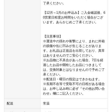
了承ください。
【12月～1月のお申込み】ご入金確認後、6
0営業日程度お時間をいただく場合がござ
います。あらかじめご了承ください。
【注意事項】
※運送中の揺れや衝撃により、まれに外箱
の損傷や缶に凹みが生じることがありま
す。お礼品は正規品を出荷しており、異常
はありませんのでご安心ください。
※お品物に不具合があった場合、7日を経
過したお品や開栓したお品につきまして
は、交換対象とはなりませんので予めご了
承ください。
※配送日・曜日の指定はできかねます。
※長期不在等で受取不可の日程がある場合
は、お申し込み時に必ず『その他お問い合
わせ』欄にご記入ください。
配送
常温