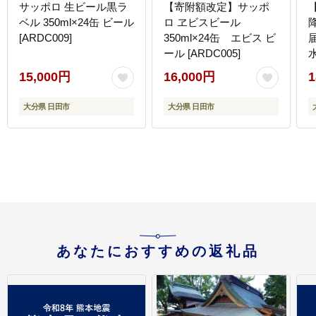
サッポロ 生ビール黒ラ
【寄附額改定】サッポ
ベル 350ml×24缶 ビール
ロ ヱビスビール
[ARDC009]
350ml×24缶 エビス ビ
ール [ARDC005]
15,000円
16,000円
1
大分県 日田市
大分県 日田市
域
あなたにおすすめの返礼品