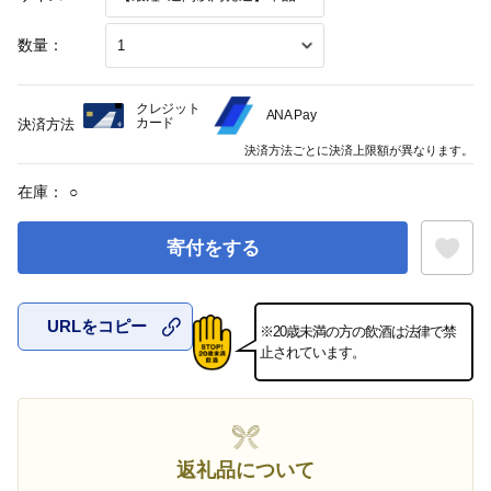
数量：
クレジット
ANA Pay
カード
決済方法
決済方法ごとに決済上限額が異なります。
在庫：
○
寄付をする
URLをコピー
※20歳未満の方の飲酒は法律で禁
お気に入
止されています。
返礼品について