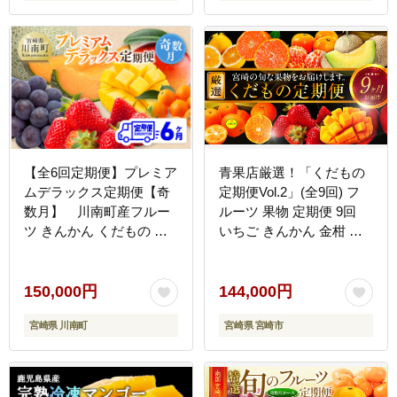
ンマスカット フルーツ 果
物 くだもの 定期便 年6回
熊本県 熊本県産
【全6回定期便】プレミア
青果店厳選！「くだもの
ムデラックス定期便【奇
定期便Vol.2」(全9回) フ
数月】 川南町産フルー
ルーツ 果物 定期便 9回
ツ きんかん くだもの い
いちご きんかん 金柑 た
ちご フルーツ 完熟マンゴ
またま 日向夏 マンゴー
ー 果物 ぶどう ピオーネ
メロン みかん 温州みかん
赤肉メロン メロン
津之輝 柑橘 柑橘類 青果
150,000円
144,000円
[C11718t6]
物 青果 グルメ お取り寄
宮崎県 川南町
宮崎県 宮崎市
せ ギフト