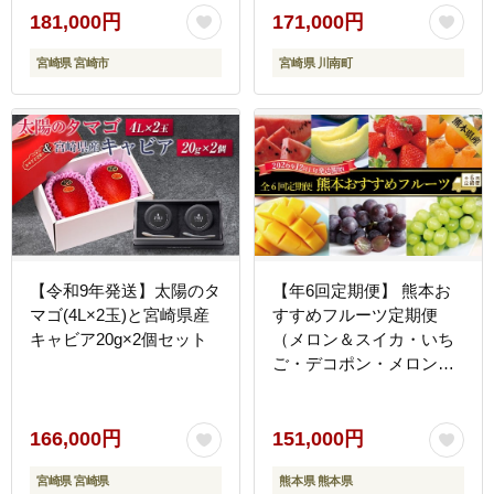
メロン みかん 温州みかん
果物シャインマスカット
181,000円
171,000円
津之輝 柑橘 柑橘類 青果
フルーツメロン果物フル
宮崎県 宮崎市
宮崎県 川南町
物 青果 グルメ お取り寄
ーツ[B11703t6]
せ ギフト
【令和9年発送】太陽のタ
【年6回定期便】 熊本お
マゴ(4L×2玉)と宮崎県産
すすめフルーツ定期便
キャビア20g×2個セット
（メロン＆スイカ・いち
ご・デコポン・メロン・
マンゴー＆巨峰・シャイ
ンマスカット） 【2026年
12月上旬発送開始】 メロ
166,000円
151,000円
ン スイカ いちご デコポ
宮崎県 宮崎県
熊本県 熊本県
ン マンゴー 巨峰 シャイ