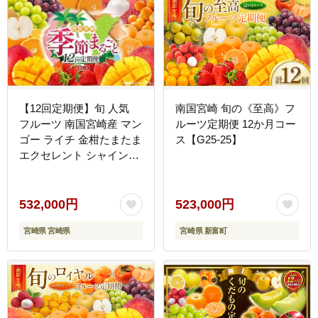
【12回定期便】旬 人気
南国宮崎 旬の《至高》フ
フルーツ 南国宮崎産 マン
ルーツ定期便 12か月コー
ゴー ライチ 金柑たまたま
ス【G25-25】
エクセレント シャインマ
スカット ピオーネ いちご
みかん 梨 柑橘 太陽のタ
マゴ きんかん たまたま
532,000円
523,000円
ぶどう 果物 詰め合わせ
宮崎県 宮崎県
宮崎県 新富町
宮崎県 九州 1年 毎月お届
け＜Dコース M400＞