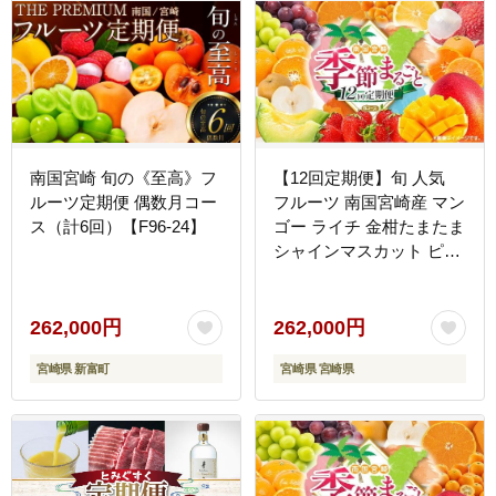
南国宮崎 旬の《至高》フ
【12回定期便】旬 人気
ルーツ定期便 偶数月コー
フルーツ 南国宮崎産 マン
ス（計6回）【F96-24】
ゴー ライチ 金柑たまたま
シャインマスカット ピオ
ーネ いちご みかん 日向
夏 メロン 梨 柑橘 きんか
ん ぶどう 果物 詰め合わ
262,000円
262,000円
せ 宮崎県 九州 1年 毎月
宮崎県 新富町
宮崎県 宮崎県
お届け＜Bコース M200＞