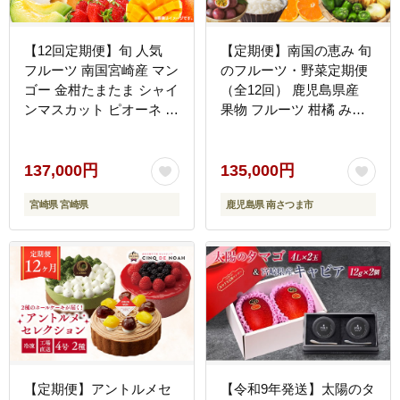
【12回定期便】旬 人気
【定期便】南国の恵み 旬
フルーツ 南国宮崎産 マン
のフルーツ・野菜定期便
ゴー 金柑たまたま シャイ
（全12回） 鹿児島県産
ンマスカット ピオーネ い
果物 フルーツ 柑橘 みか
ちご みかん 日向夏 メロ
ん 野菜 お茶 米 お米 コシ
ン 梨 柑橘 きんかん ぶど
ヒカリ ぶどう シャインマ
う 果物 詰め合わせ 宮崎
スカット マンゴー メロン
137,000円
135,000円
県 九州 1年 毎月お届け＜
定期便
宮崎県 宮崎県
鹿児島県 南さつま市
Cコース M300＞
【定期便】アントルメセ
【令和9年発送】太陽のタ