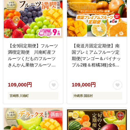
【全9回定期便】フルーツ
【発送月固定定期便】南
満喫定期便 川南町産フ
国プレミアムフルーツ定
ルーツくだものフルーツ
期便(マンゴー＆パイナッ
きんかん果物フルーツい
プル2種＆柑橘3種)全6回
ちごくだものフルーツ完
【配送不可地域：離島】
熟マンゴー果物フルーツ
ぶどうフルーツピオーネ
109,000円
109,000円
フルーツシャインマスカ
宮崎県 川南町
沖縄県 国頭村
ットフルーツ[D11701t9]