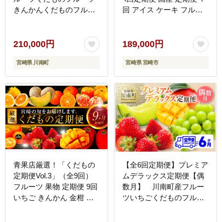
きんかんくだものフルー
回 アイス ケーキ フルー
ツいちご果物フルーツ完
ツ きんかん マンゴー 日
熟マンゴー果物フルーツ
向夏 いちご お祝い 記念
ぶどうフルーツピオーネ
日 誕生日 冷凍ケーキ 冷
210,000円
189,000円
フルーツシャインマスカ
凍 グルメ デザート スイ
宮崎県 川南町
宮崎県 宮崎市
ットフルーツ大玉メロン
ーツ お取り寄せ ギフト
フルーツ[B11701t12]
青果店厳選！「くだもの
【全6回定期便】プレミア
定期便Vol.3」（全9回）
ムデラックス定期便【偶
フルーツ 果物 定期便 9回
数月】 川南町産フルー
いちご きんかん 金柑 た
ツいちごくだものフルー
またまエクセレント 日向
ツ完熟マンゴーフルーツ
夏 太陽のタマゴ マンゴー
くだものぶどうフルーツ