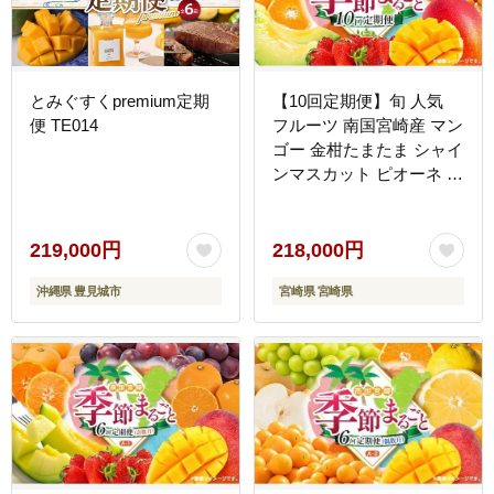
とみぐすくpremium定期
【10回定期便】旬 人気
便 TE014
フルーツ 南国宮崎産 マン
ゴー 金柑たまたま シャイ
ンマスカット ピオーネ い
ちご みかん 梨 メロン 柑
橘 きんかん ぶどう 果物
詰め合わせ 宮崎県 九州＜
219,000円
218,000円
E-2コース M600＞
沖縄県 豊見城市
宮崎県 宮崎県