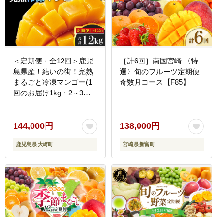
＜定期便・全12回＞鹿児
［計6回］南国宮崎 〈特
島県産！結いの街！完熟
選〉旬のフルーツ定期便
まるごと冷凍マンゴー(1
奇数月コース【F85】
回のお届け1kg・2～3個
入り)
144,000円
138,000円
鹿児島県 大崎町
宮崎県 新富町