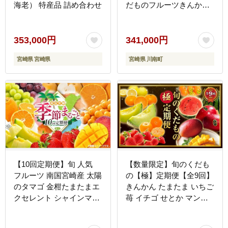
海老） 特産品 詰め合わせ
だものフルーツきんかん
くだものフルーツいちご
果物フルーツ完熟マンゴ
ー果物フルーツぶどうフ
353,000円
341,000円
ルーツピオーネフルーツ
宮崎県 宮崎県
宮崎県 川南町
シャインフルーツマスカ
ットフルーツ大玉メロン
[B11702t12]
【10回定期便】旬 人気
【数量限定】旬のくだも
フルーツ 南国宮崎産 太陽
の【極】定期便【全9回】
のタマゴ 金柑たまたまエ
きんかん たまたま いちご
クセレント シャインマス
苺 イチゴ せとか マンゴ
カット ピオーネ いちご
ー 太陽のタマゴ スイカ
みかん 梨 メロン 柑橘 マ
メロン 温州みかん 日向夏