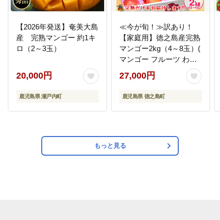
【2026年発送】奄美大島
≪今が旬！≫訳あり！
産 完熟マンゴー 約1キ
【家庭用】徳之島産完熟
ロ（2～3玉）
マンゴー2kg（4～8玉）(
マンゴー フルーツ わけ
あり 訳あり 訳有 果物 完
20,000円
27,000円
熟 無加温 徳之島 世界自
然遺産 美味しい とろけ
鹿児島県 瀬戸内町
鹿児島県 徳之島町
る 旬 贅沢 糖度 南の島 )
もっと見る