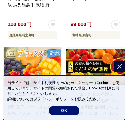
級 鹿児島黒牛 果物 野菜
牛肉 フルーツ マンゴー
パッションフルーツ じゃ
がいも 黒毛和牛 ステーキ
100,000円
99,000円
すき焼き しゃぶしゃぶ 徳
鹿児島県 徳之島町
宮崎県 新富町
之島 奄美 鹿児島 旬 プレ
ミアム )
当サイトでは、サイト利便性向上のため、クッキー（Cookie）を使
用しています。サイトの閲覧を継続された場合、Cookieの利用に同
意したことものといたします。
【全6回定期便】デラック
「人気くだもの定期便」
詳細については
プライバシーポリシー
をお読みください。
ス定期便【奇数月】 川
全5回 果物 くだもの フル
南町産フルーツ きんかん
ーツ 定期便 全5回 いちご
OK
いちご フルーツくだもの
せとか マンゴー メロン
完熟マンゴー ぶどう ピオ
みかん フルーツ 旬 旬の
ーネ 果物 フルーツ 赤肉
果物 旬のフルーツ 季節の