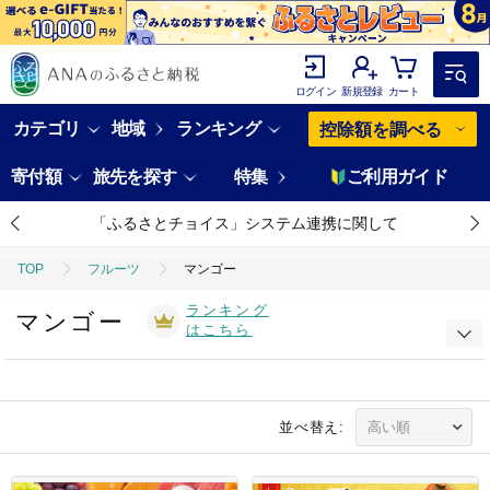
ログイン
新規登録
カート
カテゴリ
地域
ランキング
控除額を調べる
寄付額
旅先を探す
特集
ご利用ガイド
「ふるさとチョイス」システム連携に関して
TOP
フルーツ
マンゴー
ランキング
マンゴー
はこちら
並べ替え: