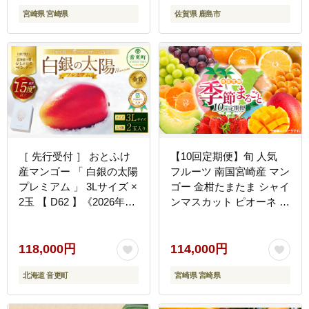
宮崎県 宮崎県
佐賀県 鹿島市
［ 先行受付 ］ おとふけ
【10回定期便】旬 人気
産マンゴー 「 白銀の太陽
フルーツ 南国宮崎産 マン
プレミアム 」 3Lサイズ ×
ゴー 金柑たまたま シャイ
2玉 【 D62 】《2026年11
ンマスカット ピオーネ い
月上旬より発送開始予
ちご みかん 日向夏 メロ
定》
ン 柑橘 きんかん ぶどう
果物 詰め合わせ 宮崎県
118,000円
114,000円
九州＜E-3コース M700＞
北海道 音更町
宮崎県 宮崎県