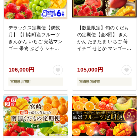
デラックス定期便【偶数
【数量限定】旬のくだも
月】【川南町産フルーツ
の定期便【全8回】 きん
きんかん いちご 完熟マン
かん たまたま いちご 苺
ゴー 果物 ぶどう シャイ
イチゴ せとか マンゴー
ンマスカット メロン 全6
スイカ メロン 温州みかん
回定期便】[C11717t6]
日向夏 完熟 フルーツ 果
物 定期便
106,000円
105,000円
宮崎県 川南町
宮崎県 宮崎市