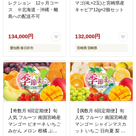
レクション 12ヶ月コー
マゴ(4L×2玉)と宮崎県産
ス ※北海道・沖縄・離
キャビア12g×2個セット
島への配送不可
134,000円
132,000円
愛知県 春日井市
宮崎県 宮崎県
【奇数月 6回定期便】旬
【偶数月 6回定期便】旬
人気 フルーツ 南国宮崎産
人気 フルーツ 南国宮崎産
マンゴー ピオーネ いちご
マンゴー シャインマスカ
みかん メロン 柑橘 ぶど
ット いちご 日向夏 梨 み