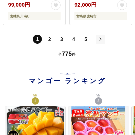
フルーツ メロン フルーツ
果物 季節のフルーツ 旬
99,000円
92,000円
[C11719t6]
お取り寄せ 果物の定期便
宮崎県 川南町
宮崎県 宮崎市
フルーツの定期便 青果物
青果 農産物 贈答
1
2
3
4
5
次
775
全
件
マンゴー
ランキング
1
2