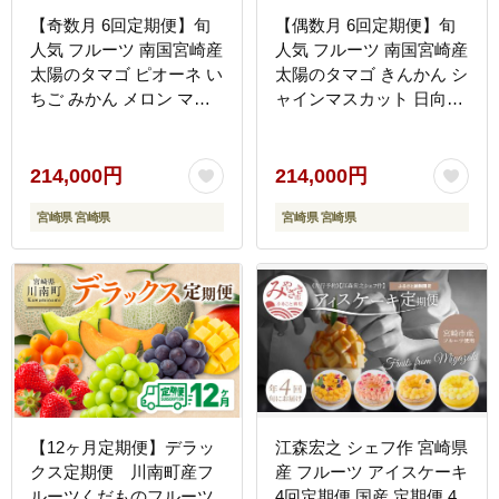
【奇数月 6回定期便】旬
【偶数月 6回定期便】旬
人気 フルーツ 南国宮崎産
人気 フルーツ 南国宮崎産
太陽のタマゴ ピオーネ い
太陽のタマゴ きんかん シ
ちご みかん メロン マン
ャインマスカット 日向夏
ゴー 柑橘 ぶどう 果物 詰
梨 みかん 柑橘 マンゴー
め合わせ 宮崎県 九州＜A-
ぶどう 果物 詰め合わせ＜
1コース M110＞
A-2コース M120＞
214,000円
214,000円
宮崎県 宮崎県
宮崎県 宮崎県
【12ヶ月定期便】デラッ
江森宏之 シェフ作 宮崎県
クス定期便 川南町産フ
産 フルーツ アイスケーキ
ルーツくだものフルーツ
4回定期便 国産 定期便 4