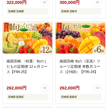
ンゴー きんかん たまたま
完熟 種なしフルーツ 果物
322,000円
300,000円
ぶどう 果物 詰め合わせ
定期便
宮崎県 宮崎県
宮崎県 宮崎市
宮崎県 九州＜E-1コース
M500＞
南国宮崎 〈特選〉旬のく
南国宮崎 旬の《至高》フ
だもの定期便 12ヵ月コー
ルーツ定期便 奇数月コー
ス【F84-25】
ス（計6回）【F95-24】
262,000円
262,000円
宮崎県 新富町
宮崎県 新富町