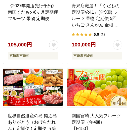
《2027年発送先行予約》
青果店厳選！「くだもの
南国くだもの6ヶ月定期便
定期便Vol.1」(全9回) フ
フルーツ 果物 定期便
ルーツ 果物 定期便 9回
いちご きんかん 金柑 た
またま 日向夏 マンゴー
5.0
（2）
メロン みかん 温州みかん
不知火 柑橘 柑橘類 青果
105,000円
100,000円
物 青果 グルメ お取り寄
宮崎県 宮崎市
宮崎県 宮崎市
せ ギフト
世界自然遺産の島 徳之島
南国宮崎 大人気フルーツ
ありがとう（おぼらだれ
定期便（年4回）
ん）定期便 ( 定期便 ５等
【E150】