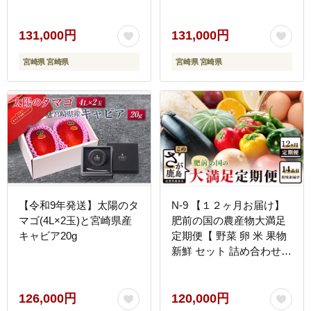
う 果物 詰め合わせ 宮崎
かん 柑橘 ぶどう 果物 詰
県 九州＜B-1コース M210
め合わせ 宮崎県 九州＜B-
＞
2コース M220＞
131,000円
131,000円
宮崎県 宮崎県
宮崎県 宮崎県
【令和9年発送】太陽のタ
N-9 【１２ヶ月お届け】
マゴ(4L×2玉)と宮崎県産
肥前の国の農産物大満足
キャビア20g
定期便【 野菜 卵 米 果物
新鮮 セット 詰め合わせ
定期便 産地直送 肥前 】
126,000円
120,000円