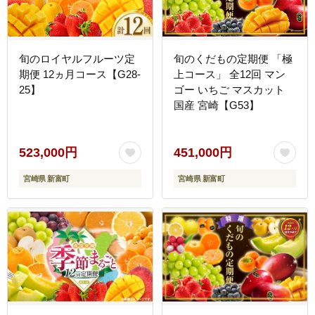
旬のロイヤルフルーツ定
旬のくだもの定期便 「極
期便 12ヵ月コース【G28-
上コース」 全12回 マン
25】
ゴー いちご マスカット
国産 宮崎【G53】
523,000円
451,000円
宮崎県 新富町
宮崎県 新富町