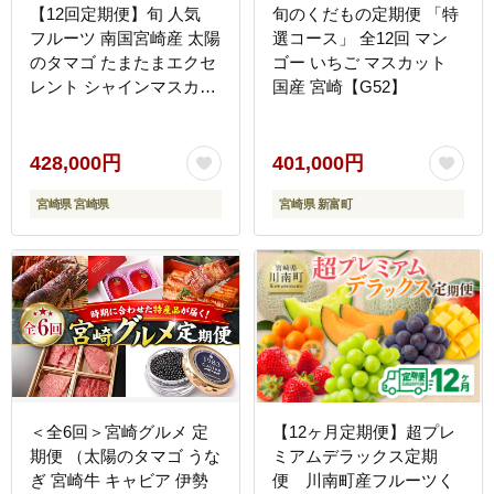
【12回定期便】旬 人気
旬のくだもの定期便 「特
フルーツ 南国宮崎産 太陽
選コース」 全12回 マン
のタマゴ たまたまエクセ
ゴー いちご マスカット
レント シャインマスカッ
国産 宮崎【G52】
ト ピオーネ いちご みか
ん 日向夏 メロン 梨 柑橘
完熟 マンゴー きんかん
428,000円
401,000円
たまたま ぶどう 果物 詰
宮崎県 宮崎県
宮崎県 新富町
め合わせ 宮崎県 九州 1年
毎月お届け＜Aコース
M100＞
＜全6回＞宮崎グルメ 定
【12ヶ月定期便】超プレ
期便 （太陽のタマゴ うな
ミアムデラックス定期
ぎ 宮崎牛 キャビア 伊勢
便 川南町産フルーツく