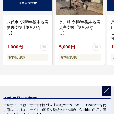
八代市 令和8年熊本地震
氷川町 令和8年熊本地震
災害支援【返礼品な
災害支援【返礼品な
し】
し】
1,000円
5,000円
1
熊本県 八代市
熊本県 氷川町
お礼の品から探す
当サイトでは、サイト利便性向上のため、クッキー（Cookie）を使
用しています。サイトの閲覧を継続された場合、Cookieの利用に同
ANAオリジナル
定期便