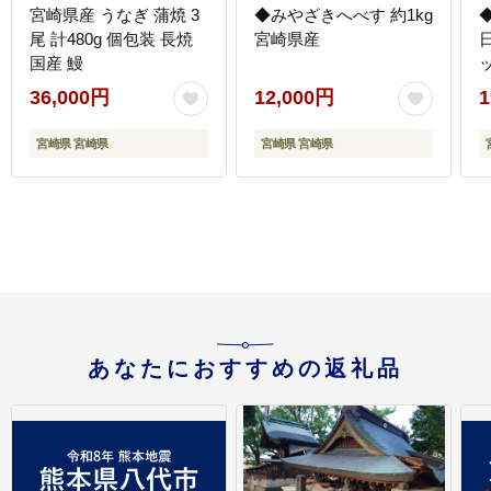
宮崎県産 うなぎ 蒲焼 3
◆みやざきへべす 約1kg
尾 計480g 個包装 長焼
宮崎県産
国産 鰻
ッ
36,000円
12,000円
1
宮崎県 宮崎県
宮崎県 宮崎県
あなたにおすすめの返礼品