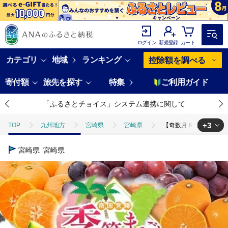
ログイン
新規登録
カート
カテゴリ
地域
ランキング
控除額を調べる
寄付額
旅先を探す
特集
ご利用ガイド
「ふるさとチョイス」システム連携に関して
+3
TOP
九州地方
宮崎県
宮崎県
【奇数月 6回定期便】旬
TOP
フルーツ
マンゴー
【奇数月 6回定期便】旬 人気 フルー
宮崎県
宮崎県
TOP
フルーツ
ぶどう・マスカット
【奇数月 6回定期便】旬 
TOP
フルーツ
フルーツセット
【奇数月 6回定期便】旬 人気