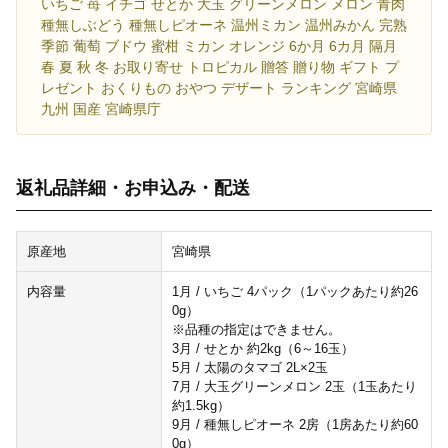
いちご 苺 イチゴ せとか 大玉 グリーンメロン メロン 青肉
種無しぶどう 種無しピオーネ 温州ミカン 温州みかん 完熟
季節 葡萄 ブドウ 蜜柑 ミカン オレンジ 6か月 6カ月 隔月
春 夏 秋 冬 お取り寄せ トロピカル 贈答 贈り物 ギフト プ
レゼント おくりもの おやつ デザート ランキング 宮崎県
九州 国産 宮崎県庁
返礼品詳細・お申込み・配送
原産地
宮崎県
内容量
1月 / いちご 4パック（1パックあたり約26
0g）
※品種の指定はできません。
3月 / せとか 約2kg（6～16玉）
5月 / 太陽のタマゴ 2L×2玉
7月 / 大玉グリーンメロン 2玉（1玉あたり
約1.5kg）
9月 / 種無しピオーネ 2房（1房あたり約60
0g）