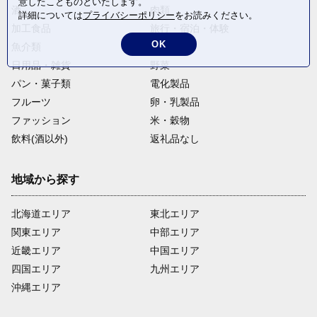
意したことものといたします。
酒
肉類
詳細については
プライバシーポリシー
をお読みください。
加工食品
旅行・宿泊・体験
OK
魚介類
麺類
日用品・雑貨
野菜
パン・菓子類
電化製品
フルーツ
卵・乳製品
ファッション
米・穀物
飲料(酒以外)
返礼品なし
地域から探す
北海道エリア
東北エリア
関東エリア
中部エリア
近畿エリア
中国エリア
四国エリア
九州エリア
沖縄エリア