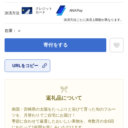
クレジット
ANA Pay
カード
決済方法
決済方法ごとに決済上限額が異なります。
在庫：
○
寄付をする
URLをコピー
お気に入
返礼品について
南国・宮崎県の太陽をたっぷりと浴びて育った旬のフルー
ツを、月替わりでご自宅にお届け！
季節に合わせて厳選したおいしい果物を、奇数月の全6回
にわたって1年間お楽しみいただけます。