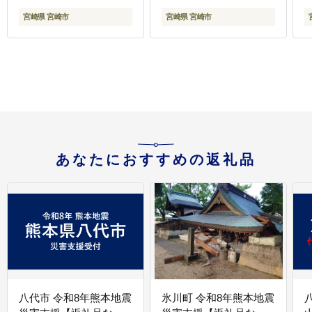
橘類 フルーツジュース
かん 不知火 柑橘 柑橘類
宮崎県 宮崎市
宮崎県 宮崎市
果物 フルーツ 機能性表
青果物 青果 グルメ お取
示食品 お取り寄せ
り寄せ ギフト
あなたにおすすめの返礼品
八代市 令和8年熊本地震
氷川町 令和8年熊本地震