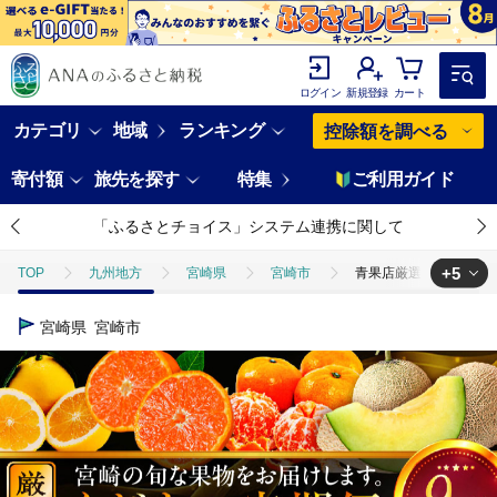
ログイン
新規登録
カート
カテゴリ
地域
ランキング
控除額を調べる
寄付額
旅先を探す
特集
ご利用ガイド
「ふるさとチョイス」システム連携に関して
+5
TOP
九州地方
宮崎県
宮崎市
青果店厳選！「くだもの定期
TOP
フルーツ
青果店厳選！「くだもの定期便Vol.2」(全9回) フル
宮崎県
宮崎市
TOP
フルーツ
いちご
青果店厳選！「くだもの定期便Vol.2」
TOP
フルーツ
メロン
青果店厳選！「くだもの定期便Vol.2」
TOP
フルーツ
マンゴー
青果店厳選！「くだもの定期便Vol.2
TOP
フルーツ
みかん・かんきつ類
青果店厳選！「くだもの定期