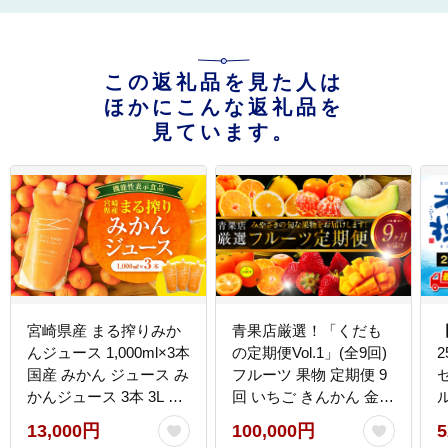
この返礼品を見た人は
ほかにこんな返礼品を
見ています。
宮崎県産 まる搾りみか
青果店厳選！「くだも
んジュース 1,000ml×3本
の定期便Vol.1」(全9回)
2
国産 みかん ジュース み
フルーツ 果物 定期便 9
かんジュース 3本 3L 3
回 いちご きんかん 金柑
リットル 温州みかん ま
たまたま 日向夏 マンゴ
13,000円
100,000円
5
る搾り ドリンク 柑橘 柑
ー メロン みかん 温州み