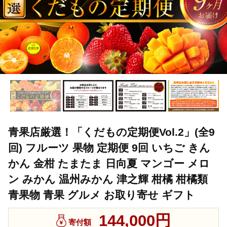
青果店厳選！「くだもの定期便Vol.2」(全9
回) フルーツ 果物 定期便 9回 いちご きん
かん 金柑 たまたま 日向夏 マンゴー メロ
ン みかん 温州みかん 津之輝 柑橘 柑橘類
青果物 青果 グルメ お取り寄せ ギフト
144,000円
寄付額