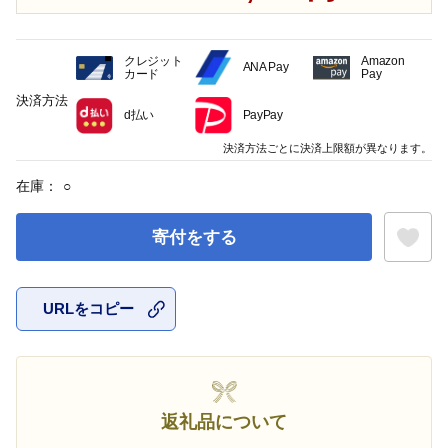
クレジット
Amazon
ANA Pay
カード
Pay
決済方法
d払い
PayPay
決済方法ごとに決済上限額が異なります。
在庫：
○
寄付をする
URLをコピー
お気に入
返礼品について