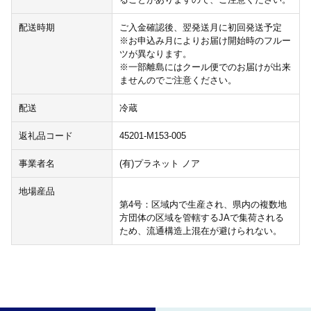
配送時期
ご入金確認後、翌発送月に初回発送予定
※お申込み月によりお届け開始時のフルー
ツが異なります。
※一部離島にはクール便でのお届けが出来
ませんのでご注意ください。
配送
冷蔵
返礼品コード
45201-M153-005
事業者名
(有)プラネット ノア
地場産品
第4号：区域内で生産され、県内の複数地
方団体の区域を管轄するJAで集荷される
ため、流通構造上混在が避けられない。