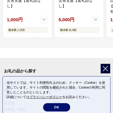
災害支援【返礼品な
災害支援【返礼品な
し】
し】
1,000円
5,000円
1
熊本県 八代市
熊本県 氷川町
お礼の品から探す
当サイトでは、サイト利便性向上のため、クッキー（Cookie）を使
ANAオリジナル
定期便
用しています。サイトの閲覧を継続された場合、Cookieの利用に同
酒
肉類
意したことものといたします。
加工食品
旅行・宿泊・体験
詳細については
プライバシーポリシー
をお読みください。
魚介類
麺類
OK
日用品・雑貨
野菜