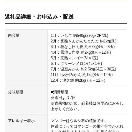
返礼品詳細・お申込み・配送
内容量
1月：いちご 約540g(270g×2P/2L)
2月：完熟きんかんたまたま 約1kg(2L)
3月：種なし日向夏 約800g(4玉～8玉)
4月：露地日向夏 約2kg(8玉～12玉)
5月：完熟マンゴー(5L×1玉)
6月：グリーンメロン(4L×1玉)
7月：温室みかん 約2.5kg(24玉～30玉)
11月：温州みかん 約1kg(8玉～12玉)
12月：津之輝 約2kg(7玉～12玉)
賞味期限
■消費期限
発送日より7日
※青果物のため、到着後はお早めにお召し
上がりください。
アレルギー表示
マンゴーはウルシ科の植物です。
体質によってはマンゴーの果汁等でかぶれ
ることがありますので、ご注意ください。