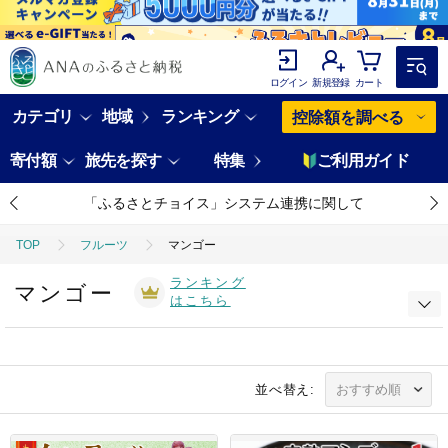
ログイン
新規登録
カート
カテゴリ
地域
ランキング
控除額を調べる
寄付額
旅先を探す
特集
ご利用ガイド
「ふるさとチョイス」システム連携に関して
TOP
フルーツ
マンゴー
ランキング
マンゴー
はこちら
並べ替え: