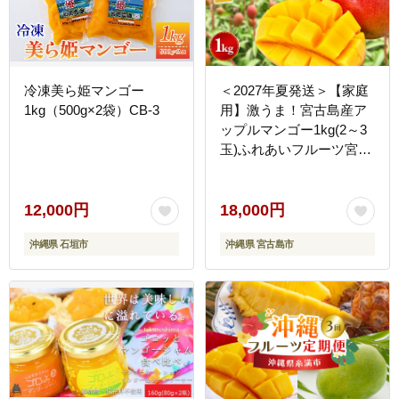
冷凍美ら姫マンゴー
＜2027年夏発送＞【家庭
1kg（500g×2袋）CB-3
用】激うま！宮古島産ア
ップルマンゴー1kg(2～3
玉)ふれあいフルーツ宮古
島(FA01)
12,000円
18,000円
沖縄県 石垣市
沖縄県 宮古島市