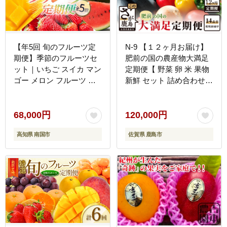
【年5回 旬のフルーツ定
N-9 【１２ヶ月お届け】
期便】季節のフルーツセ
肥前の国の農産物大満足
ット｜いちご スイカ マン
定期便【 野菜 卵 米 果物
ゴー メロン フルーツ 定
新鮮 セット 詰め合わせ
期便 ふるーつ定期便 果物
定期便 産地直送 肥前 】
定期便 旬 夏フルーツ 秋
フルーツ 冬フルーツ くだ
68,000円
120,000円
もの 贈答 ギフト 人気 お
高知県 南国市
佐賀県 鹿島市
すすめ 高知県 南国市