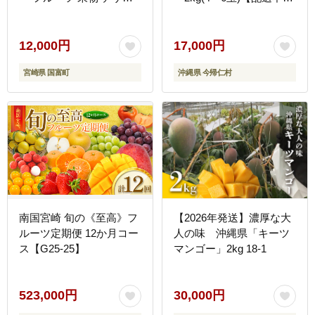
ト おやつ ヨーグルト 冷
地域：離島】
凍フルーツ 南国フルーツ
カット済み 冷凍 お取り寄
12,000円
17,000円
せ
宮崎県 国富町
沖縄県 今帰仁村
南国宮崎 旬の《至高》フ
【2026年発送】濃厚な大
ルーツ定期便 12か月コー
人の味 沖縄県「キーツ
ス【G25-25】
マンゴー」2kg 18-1
523,000円
30,000円