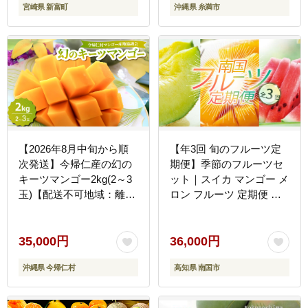
宮崎県 新富町
沖縄県 糸満市
【2026年8月中旬から順
【年3回 旬のフルーツ定
次発送】今帰仁産の幻の
期便】季節のフルーツセ
キーツマンゴー2kg(2～3
ット｜スイカ マンゴー メ
玉)【配送不可地域：離
ロン フルーツ 定期便 ふ
島】
るーつ定期便 果物定期便
旬 夏フルーツ 秋フルーツ
冬フルーツ くだもの 贈答
35,000円
36,000円
ギフト 人気 おすすめ 高
沖縄県 今帰仁村
高知県 南国市
知県 南国市