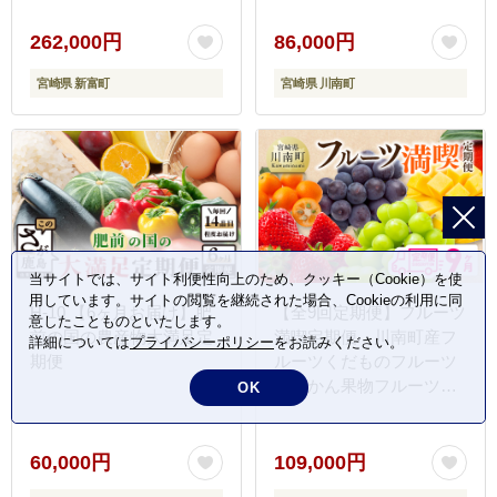
フルーツ果物ぶどうフル
ーツ果物ビオーネフルー
262,000円
86,000円
ツシャインフルーツマス
宮崎県 新富町
宮崎県 川南町
カットフルーツ
[D11704t6]
当サイトでは、サイト利便性向上のため、クッキー（Cookie）を使
用しています。サイトの閲覧を継続された場合、Cookieの利用に同
H-10 【6ヶ月お届け】肥
【全9回定期便】フルーツ
意したことものといたします。
前の国の農産物大満足定
満喫定期便 川南町産フ
詳細については
プライバシーポリシー
をお読みください。
期便
ルーツくだものフルーツ
きんかん果物フルーツい
OK
ちごくだものフルーツ完
熟マンゴー果物フルーツ
ぶどうフルーツピオーネ
60,000円
109,000円
フルーツシャインマスカ