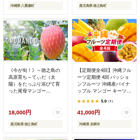
沖縄県 八重瀬町
鹿児島県 徳之島町
)
《今が旬！》～徳之島の
【定期便全4回】沖縄フル
高原育ち～てぃだ（太
ーツ定期便 4回 パッショ
陽）をたっぷり浴びて育
ンフルーツ 沖縄産パイナ
った尾母マンゴー
ップル マンゴー キーツマ
（1kg）
ンゴー
5.0
（1）
18,000円
41,000円
鹿児島県 徳之島町
沖縄県 糸満市