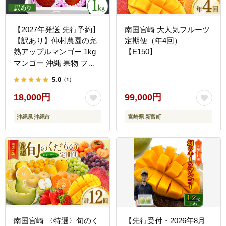
【2027年発送 先行予約】
南国宮崎 大人気フルーツ
【訳あり】仲村農園の完
定期便（年4回）
熟アップルマンゴー 1kg
【E150】
マンゴー 沖縄 果物 フル
ーツ ギフト 沖縄市 / 仲村
5.0
（1）
農園 [BCCU004]
18,000円
99,000円
沖縄県 沖縄市
宮崎県 新富町
南国宮崎 〈特選〉旬のく
【先行受付・2026年8月