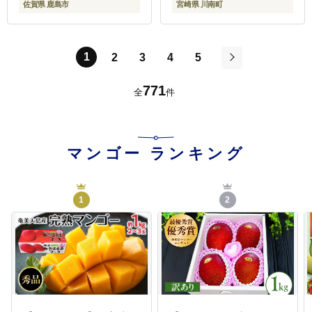
佐賀県 鹿島市
宮崎県 川南町
ットフルーツ[D11701t9]
1
2
3
4
5
次
771
全
件
マンゴー
ランキング
1
2