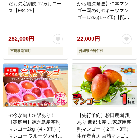
だもの定期便 12ヵ月コー
から順次発送】仲本マン
ス【F84-25】
ゴー園の幻のキーツマン
ゴー1.2kg(1～2玉)【配送
不可地域：離島】
262,000円
22,000円
宮崎県 新富町
沖縄県 今帰仁村
≪今が旬！≫訳あり！
【先行予約】杉田農園 訳
【家庭用】徳之島産完熟
あり 西都市産 ご家庭用完
マンゴー2kg（4～8玉）(
熟マンゴー（２玉～3玉）
マンゴー フルーツ わけあ
生産者直送 宮崎マンゴ