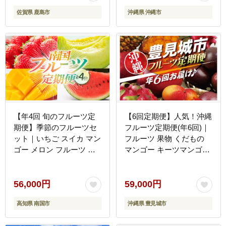
佐賀県 鹿島市
沖縄県 沖縄市
【年4回 旬のフルーツ定
【6回定期便】人気！沖縄
期便】季節のフルーツセ
フルーツ定期便(年6回)｜
ット｜いちご スイカ マン
フルーツ 果物 くだもの
ゴー メロン フルーツ 定
マンゴー キーツマンゴー
期便 ふるーつ定期便 果物
アップルマンゴー パッシ
定期便 旬 夏フルーツ 秋
ョンフルーツ スターフル
フルーツ 冬フルーツ くだ
ーツ ドラゴンフルーツ バ
56,000円
59,000円
もの 贈答 ギフト 人気 お
ナナ 完熟 沖縄フルーツ
高知県 南国市
沖縄県 豊見城市
すすめ 高知県 南国市
沖縄 沖縄県 豊見城市 人
気 名護パイン園 定期便