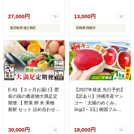
り 訳あり 訳有 果物 完熟
ー 2026年発送＜38-1a
無加温 徳之島 世界自然遺
＞
産 美味しい とろける 旬
27,000円
13,000円
贅沢 糖度 南の島 )
鹿児島県 徳之島町
宮崎県 西都市
E-61 【３ヶ月お届け】肥
【2027年発送 先行予約】
前の国の農産物大満足定
【訳あり】沖縄市産マン
期便 【 野菜 卵 米 果物
ゴー「太陽のめぐみ」
新鮮 セット 詰め合わせ
1kg(2～3玉) 南国フルー
定期便 産地直送 肥前 】
ツ 産地直送 新鮮 沖縄県
産 ギフト 沖縄市 / 比嘉マ
ンゴー園 [BCEW003]
30,000円
18,000円