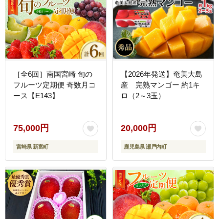
［全6回］南国宮崎 旬の
【2026年発送】奄美大島
フルーツ定期便 奇数月コ
産 完熟マンゴー 約1キ
ース【E143】
ロ（2～3玉）
75,000円
20,000円
宮崎県 新富町
鹿児島県 瀬戸内町