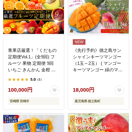
青果店厳選！「くだもの
《先行予約》徳之島サン
定期便Vol.1」(全9回) フ
シャインキーツマンゴー
ルーツ 果物 定期便 9回
（1玉～2玉） ( マンゴー
いちご きんかん 金柑 た
キーツマンゴー 緑のマン
またま 日向夏 マンゴー
ゴー 糖度 完熟 徳之島 奄
5.0
（2）
メロン みかん 温州みかん
美 鹿児島 フルーツ 果物
不知火 柑橘 柑橘類 青果
甘い 美味しい 島 ）
100,000円
18,000円
物 青果 グルメ お取り寄
宮崎県 宮崎市
鹿児島県 徳之島町
せ ギフト