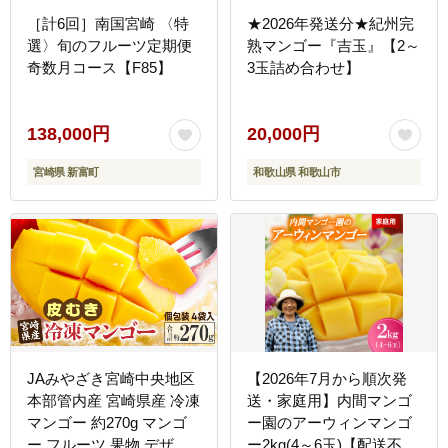
［計6回］南国宮崎 〈特
★2026年発送分★紀州完
選〉旬のフルーツ定期便
熟マンゴー『吉玉』【2～
奇数月コース【F85】
3玉詰め合わせ】
138,000円
20,000円
宮崎県 新富町
和歌山県 和歌山市
JAみやざき宮崎中央地区
【2026年7月から順次発
本部管内産 宮崎県産 冷凍
送・家庭用】内間マンゴ
マンゴー 約270g マンゴ
ー園のアーウィンマンゴ
ー フルーツ 果物 デザー
ー2kg(4～6玉)【配送不可