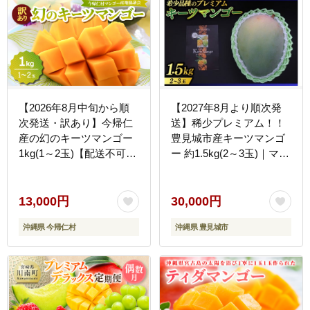
【2026年8月中旬から順
【2027年8月より順次発
次発送・訳あり】今帰仁
送】稀少プレミアム！！
産の幻のキーツマンゴー
豊見城市産キーツマンゴ
1kg(1～2玉)【配送不可地
ー 約1.5kg(2～3玉)｜マン
域：離島】
ゴー キーツマンゴー フル
ーツ 果物 くだもの 先行
予約 沖縄 おきなわ 沖縄
13,000円
30,000円
県 豊見城市(BV001-1)
沖縄県 今帰仁村
沖縄県 豊見城市