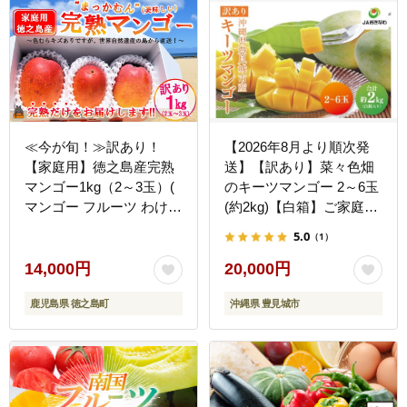
送料無料(AC020)
≪今が旬！≫訳あり！
【2026年8月より順次発
【家庭用】徳之島産完熟
送】【訳あり】菜々色畑
マンゴー1kg（2～3玉）(
のキーツマンゴー 2～6玉
マンゴー フルーツ わけあ
(約2kg)【白箱】ご家庭用
り 訳あり 訳有 果物 完熟
｜訳あり わけあり 訳アリ
5.0
（1）
無加温 徳之島 世界自然遺
キーツマンゴー マンゴー
産 美味しい とろける 旬
キーツ フルーツ 先行予約
14,000円
20,000円
贅沢 糖度 南の島 )
果物 くだもの おきなわマ
鹿児島県 徳之島町
沖縄県 豊見城市
ンゴー 家庭用 沖縄県 豊
見城市(AE016)