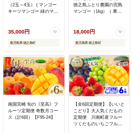
（2玉～4玉） ( マンゴー
徳之島ふとり農園の完熟
キーツマンゴー 緑のマン
マンゴー（1kg）（ 果物
ゴー 糖度 完熟 徳之島 奄
フルーツ 旬 徳之島 奄美
美 鹿児島 フルーツ 果物
鹿児島 世界自然遺産 ）
甘い 美味しい 島 ）
35,000円
18,000円
鹿児島県 徳之島町
鹿児島県 徳之島町
南国宮崎 旬の《至高》フ
【全6回定期便】【いいと
ルーツ定期便 奇数月コー
こどり】大人気くだもの
ス（計6回）【F95-24】
定期便 川南町産フルー
ツくだものいちごフルー
ツくだもの完熟マンゴー