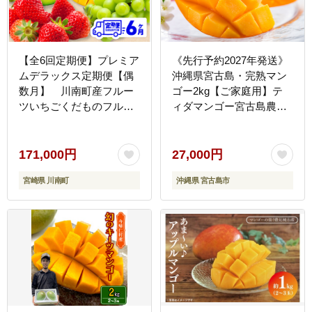
【全6回定期便】プレミア
《先行予約2027年発送》
ムデラックス定期便【偶
沖縄県宮古島・完熟マン
数月】 川南町産フルー
ゴー2kg【ご家庭用】テ
ツいちごくだものフルー
ィダマンゴー宮古島農園
ツ完熟マンゴーフルーツ
（AI003）
くだものぶどうフルーツ
果物シャインマスカット
171,000円
27,000円
フルーツメロン果物フル
宮崎県 川南町
沖縄県 宮古島市
ーツ[B11703t6]