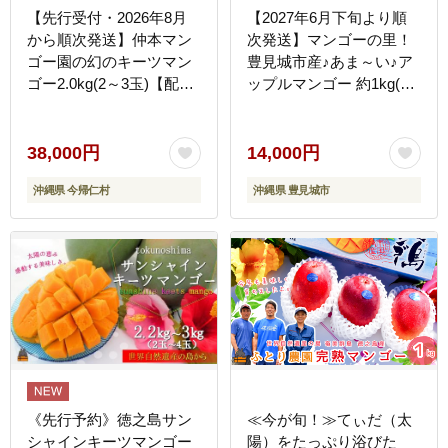
【先行受付・2026年8月
【2027年6月下旬より順
から順次発送】仲本マン
次発送】マンゴーの里！
ゴー園の幻のキーツマン
豊見城市産♪あま～い♪ア
ゴー2.0kg(2～3玉)【配送
ップルマンゴー 約1kg(2
不可地域：離島】
～3玉)(家庭用)｜マンゴー
アップルマンゴー フルー
ツ 果物 くだもの 沖縄 お
38,000円
14,000円
きなわ 沖縄県 豊見城市
沖縄県 今帰仁村
沖縄県 豊見城市
先行予約(BV010-1)
《先行予約》徳之島サン
≪今が旬！≫てぃだ（太
シャインキーツマンゴー
陽）をたっぷり浴びた