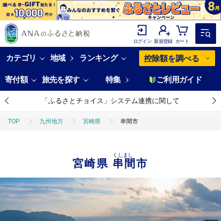
ログイン
新規登録
カート
カテゴリ
地域
ランキング
控除額を調べる
寄付額
旅先を探す
特集
ご利用ガイド
「ふるさとチョイス」システム連携に関して
TOP
九州地方
宮崎県
串間市
くしまし
宮崎県
串間市