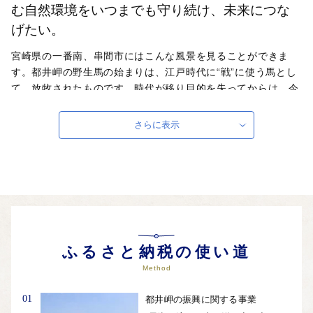
む自然環境をいつまでも守り続け、未来につな
げたい。
宮崎県の一番南、串間市にはこんな風景を見ることができま
す。都井岬の野生馬の始まりは、江戸時代に“戦”に使う馬とし
て、放牧されたものです。時代が移り目的を失ってからは、今
日まで300余年もの間、ほとんど野生の状態で暮らしており、
繁殖をはじめ生命の営みは全く自然にまかされています。現存
さらに表示
する8種の日本在来馬のひとつで、唯一、純粋な日本在来馬と
してその生息地と合わせて国の天然記念物に指定されていま
す。現在は約100頭ほどが広大な草原にいくつかの群れで暮ら
しており、すぐ間近で野生馬の生態を観察することができま
す。「ふるさと納税」は野生馬や生息地である草原の保護にも
活用させていただいています。
ふるさと納税の使い道
Method
01
都井岬の振興に関する事業