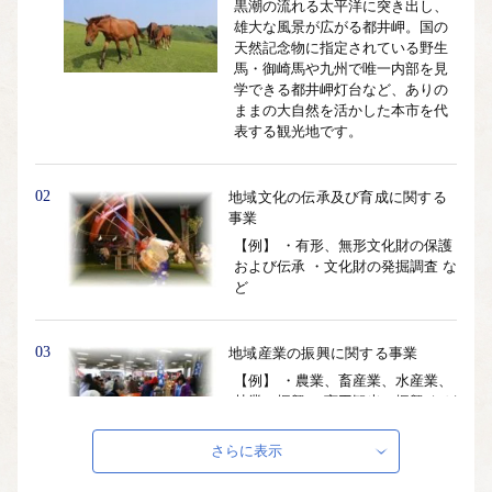
黒潮の流れる太平洋に突き出し、
雄大な風景が広がる都井岬。国の
天然記念物に指定されている野生
馬・御崎馬や九州で唯一内部を見
学できる都井岬灯台など、ありの
ままの大自然を活かした本市を代
表する観光地です。
02
地域文化の伝承及び育成に関する
事業
【例】 ・有形、無形文化財の保護
および伝承 ・文化財の発掘調査 な
ど
03
地域産業の振興に関する事業
【例】 ・農業、畜産業、水産業、
林業の振興 ・商工観光の振興 など
さらに表示