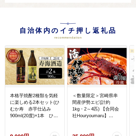
04
自然環境並びに地域景観の保全及
び活用に関する事業
【例】 ・観光地の整備・維持 ・憩
いの場の造成 など
自治体内のイチ押し返礼品
recommendation
05
高齢者支援、子育て支援等の福祉
向上に関する事業
【例】 ・高齢者生きがい対策 ・子
育て負担の軽減 など
06
青少年の健全育成と教育振興に関
する事業
本格芋焼酎2種類を気軽
＜数量限定＞宮崎県串
【例】 ・小中学生の国内外交流派
に楽しめる2本セット(ひ
間産伊勢エビ(計約
遣 ・スポーツ交流 など
むか寿 赤芋仕込み
1kg・2～4匹) 【合同会
900ml(20度)×1本 ひむ
社Houryoumaru】
か黄金(芋)900ml(20
_K027-005
07
その他目的達成のために必要と認
度)×1本)【寿海酒造】
められる事業
_K020-009