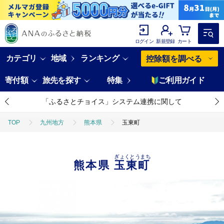
ログイン
新規登録
カート
カテゴリ
地域
ランキング
控除額を調べる
寄付額
旅先を探す
特集
ご利用ガイド
「ふるさとチョイス」システム連携に関して
TOP
九州地方
熊本県
玉東町
ぎょくとうまち
熊本県
玉東町