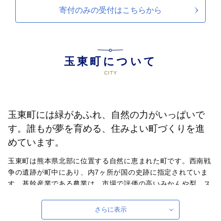
寄付のみの受付は
こちらから
玉東町について
玉東町には緑があふれ、自然の力がいっぱいで
す。誰もが夢を育める、住みよい町づくりを進
めています。
玉東町は熊本県北部に位置する自然に恵まれた町です。西南戦
争の遺跡が町中にあり、内7ヶ所が国の史跡に指定されていま
す。基幹産業である農業は、市場で評価の高いみかんや梨、ス
イカのほか、スモモの1種であるハニーローザが全国一の栽培
面積を誇り、その加工品である“ハニーローザアイスクリー
さらに表示
ム”は熊本県優良新商品表彰事業で最高の金賞を受賞しまし