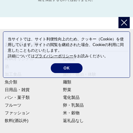
当サイトでは、サイト利便性向上のため、クッキー（Cookie）を使
お礼の品から探す
用しています。サイトの閲覧を継続された場合、Cookieの利用に同
意したことものといたします。
詳細については
プライバシーポリシー
をお読みください。
ANAオリジナル
定期便
酒
肉類
OK
加工食品
旅行・宿泊・体験
魚介類
麺類
日用品・雑貨
野菜
パン・菓子類
電化製品
フルーツ
卵・乳製品
ファッション
米・穀物
飲料(酒以外)
返礼品なし