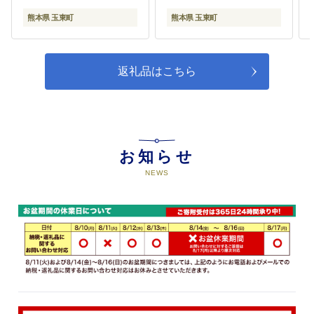
gkt_lcl_663_200g---
熊本県 玉東町
熊本県 玉東町
返礼品はこちら
お知らせ
NEWS