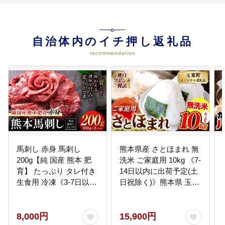
自治体内のイチ押し返礼品
recommendation
馬刺し 赤身 馬刺し
熊本県産 さとほまれ 無
200g【純 国産 熊本 肥
洗米 ご家庭用 10kg 《7-
育】 たっぷり タレ付き
14日以内に出荷予定(土
生食用 冷凍《3-7日以内
日祝除く)》熊本県 玉名
に出荷予定(土日祝除
郡 玉東町 米 こめ コメ
く)》送料無料 国産 絶品
ブレンド米 送料無料---
馬肉 肉 ギフト---
gkt_lcl_705_10kg---
8,000円
15,900円