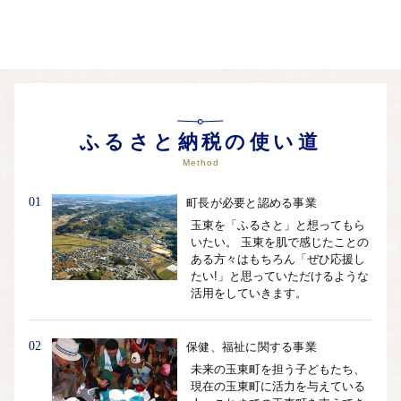
た。いただきましたご寄附は、玉東町を「もっと応援した
い!」と思っていただけるような活用をしていきます。
自治体ホームページは
こちら
（外部サイト）
外部サイトへ遷移します。
個人情報の保護は遷移先サイトの方針に従います。
ふるさと納税の使い道
Method
01
町長が必要と認める事業
玉東を「ふるさと」と想ってもら
いたい。 玉東を肌で感じたことの
ある方々はもちろん「ぜひ応援し
たい!」と思っていただけるような
活用をしていきます。
02
保健、福祉に関する事業
未来の玉東町を担う子どもたち、
現在の玉東町に活力を与えている