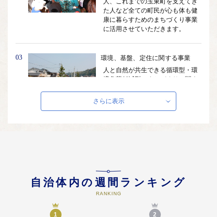
人、これまでの玉東町を支えてき
た人など全ての町民が心も体も健
康に暮らすためのまちづくり事業
に活用させていただきます。
03
環境、基盤、定住に関する事業
人と自然が共生できる循環型・環
境負荷低減型のまちづくりに関す
る取組みや、町民生活の安全性・
利便性・快適性を高める暮らしや
さらに表示
すいまちづくり事業、オレンジタ
ウンの定住促進奨励金事業に活用
させていただきます。
04
産業、観光に関する事業
玉東町の基幹産業である農業振興
促進事業、シンボル事業として展
自治体内の週間ランキング
開中の木葉駅前開発推進事業、平
成25年に国指定となった西南の役
RANKING
関連史跡をはじめとする町の観光
をＰＲ事業などに活用させていた
1
2