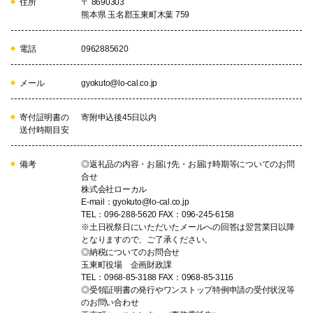
住所
〒 8690303
熊本県 玉名郡玉東町木葉 759
電話
0962885620
メール
gyokuto@lo-cal.co.jp
寄付証明書の
寄附申込後45日以内
送付時期目安
備考
◎返礼品の内容・お届け先・お届け時期等についてのお問
合せ
株式会社ローカル
E-mail：gyokuto@lo-cal.co.jp
TEL：096-288-5620 FAX：096-245-6158
※土日祝祭日にいただいたメールへの回答は翌営業日以降
となりますので、ご了承ください。
◎納税についてのお問合せ
玉東町役場 企画財政課
TEL：0968-85-3188 FAX：0968-85-3116
◎受領証明書の発行やワンストップ特例申請の受付状況等
のお問い合わせ