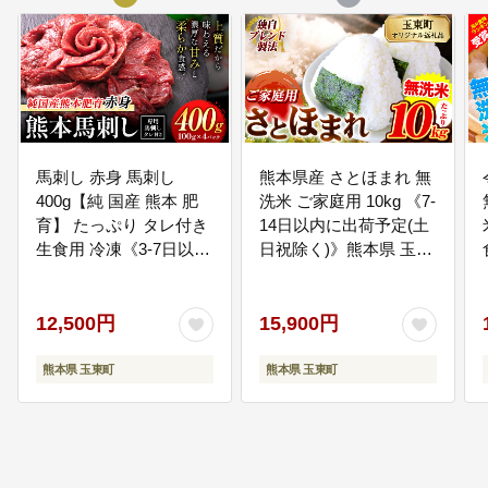
だきます。
05
教育、文化、交流に関する事業
人や自然を思いやる心や、ふるさ
との歴史文化を愛する心を育む教
育を積極推進し、将来の玉東町を
担う人材育成に努めるとともに、
馬刺し 赤身 馬刺し
熊本県産 さとほまれ 無
生活を豊かにするスポーツや文化
400g【純 国産 熊本 肥
洗米 ご家庭用 10kg 《7-
活動を推進するまちづくりに活用
育】 たっぷり タレ付き
14日以内に出荷予定(土
させていただきます。
生食用 冷凍《3-7日以内
日祝除く)》熊本県 玉名
に出荷予定(土日祝除
郡 玉東町 米 こめ コメ
06
自治、協働に関する事業
く)》送料無料 国産 絶品
ブレンド米 送料無料---
馬肉 肉 ギフト---
人とひととが互いにふれ合い・支
gkt_lcl_705_10kg---
12,500円
15,900円
え合い・助け合いながらまちづく
gkt_lcl_665_400g---
りについて話し合い、そして行動
熊本県 玉東町
熊本県 玉東町
することができる土壌を築き育て
るとともに地域の力の向上につな
がる事業に活用させていただきま
す。