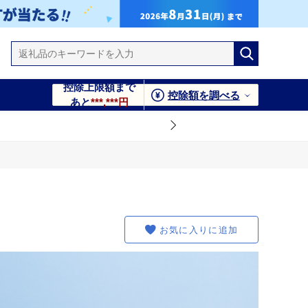
控除上限額まで
控除額を調べる
あと
***,***円
お気に入りに追加