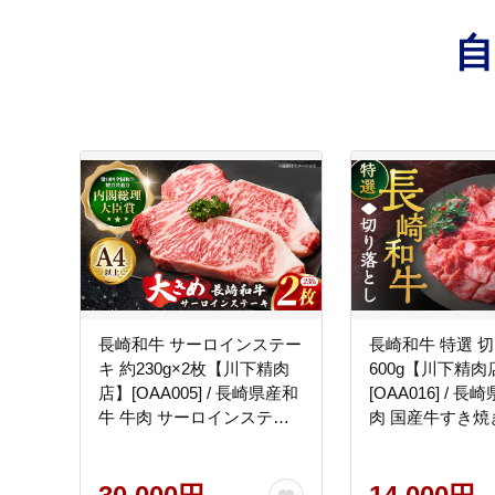
長崎和牛 サーロインステー
長崎和牛 特選 
キ 約230g×2枚【川下精肉
600g【川下精肉
店】[OAA005] / 長崎県産和
[OAA016] / 
牛 牛肉 サーロインステー
肉 国産牛すき焼
キ 国産牛 牛肉 サーロイン
の 切り落とし 
ステーキ 牛 肉 サーロイン
切り落とし 切り
ステーキ サーロイン ステ
り落とし 切り落