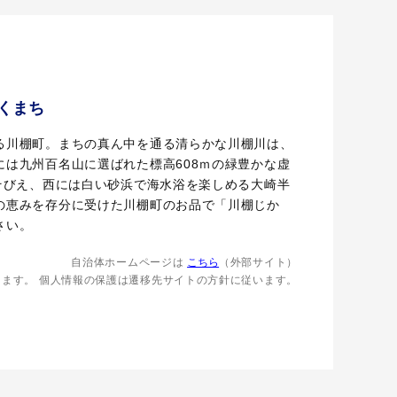
くまち
る川棚町。まちの真ん中を通る清らかな川棚川は、
には九州百名山に選ばれた標高608ｍの緑豊かな虚
がそびえ、西には白い砂浜で海水浴を楽しめる大崎半
の恵みを存分に受けた川棚町のお品で「川棚じか
さい。
自治体ホームページは
こちら
（外部サイト）
します。
個人情報の保護は遷移先サイトの方針に従います。