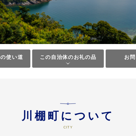
税の使い道
この自治体のお礼の品
お問
川棚町について