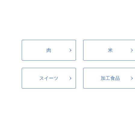
自ら考え自ら実践する
歴史的資産の維持
06
川棚町内の魚雷発射試
肉
米
町長へおまかせ
07
スイーツ
加工食品
川棚町の町長が使い道