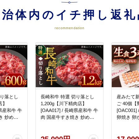
自治体内のイチ押し返礼
recommendation
切り落とし
長崎和牛 特選 切り落とし
産みたて新
店】
1,200g【川下精肉店】
ご 40個
長崎県産和牛 牛
[OAA017] / 長崎県産和牛 牛
[OAC001
き 炒めも
肉 国産牛すき焼き 炒めも
卵焼き 卵
切り落とし
の 切り落とし 切り落とし
濃厚たまご
落とし 切
切り落とし 切り落とし 切
とし 牛肉
り落とし 切り落とし 牛肉