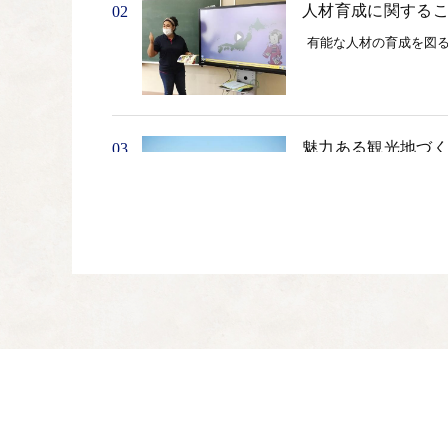
人材育成に関する
02
有能な人材の育成を図
魅力ある観光地づ
03
やすらぎと憩いの場で
地域福祉の向上に
04
高齢者の保健福祉の増
地域づくりに関す
05