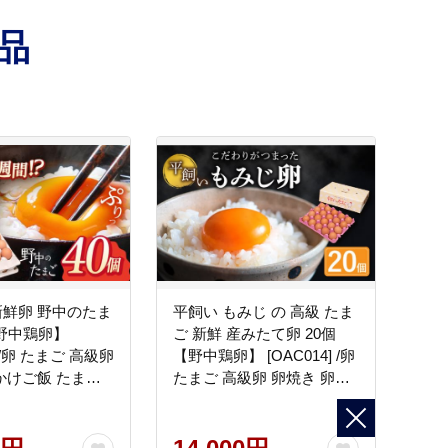
品
鮮卵 野中のたま
平飼い もみじ の 高級 たま
【野中鶏卵】
ご 新鮮 産みたて卵 20個
] /卵 たまご 高級卵
【野中鶏卵】 [OAC014] /卵
かけご飯 たまご
たまご 高級卵 卵焼き 卵か
 タマゴ
けご飯 たまご 濃厚たまご
タマゴ