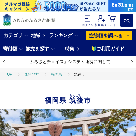
ログイン
新規登録
カート
カテゴリ
地域
ランキング
控除額を調べる
寄付額
旅先を探す
特集
ご利用ガイド
「ふるさとチョイス」システム連携に関して
TOP
九州地方
福岡県
筑後市
ちくごし
福岡県
筑後市