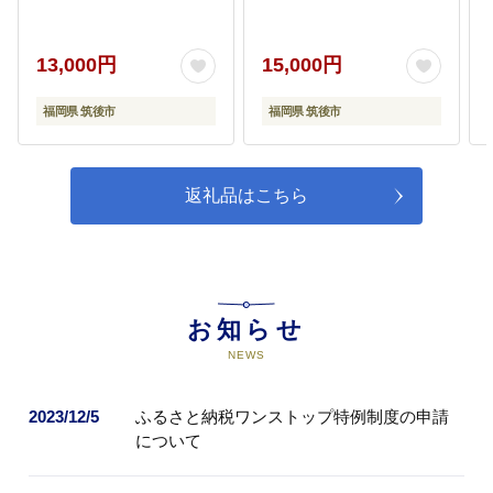
化など、筑後市の農産物の付加価
値向上の取組 ・企業誘致・留置の
推進 ・福岡ソフトバンクホークス
13,000円
15,000円
ファームを活用した取組 等
福岡県 筑後市
福岡県 筑後市
返礼品はこちら
06
６．市長おまかせ
上記のいずれかを市長が選択しま
す。
お知らせ
NEWS
2023/12/5
ふるさと納税ワンストップ特例制度の申請
について