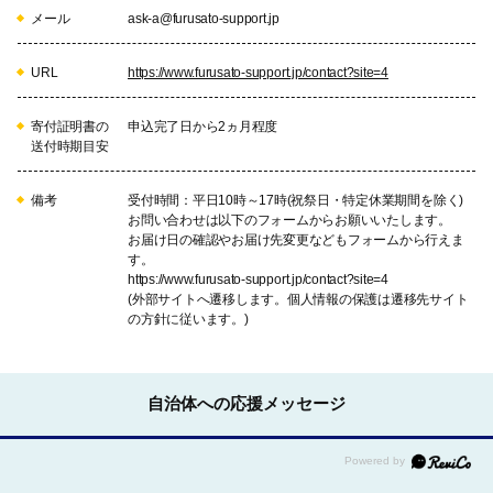
メール
ask-a@furusato-support.jp
URL
https://www.furusato-support.jp/contact?site=4
寄付証明書の
申込完了日から2ヵ月程度
送付時期目安
備考
受付時間：平日10時～17時(祝祭日・特定休業期間を除く)
お問い合わせは以下のフォームからお願いいたします。
お届け日の確認やお届け先変更などもフォームから行えま
す。
https://www.furusato-support.jp/contact?site=4
(外部サイトへ遷移します。個人情報の保護は遷移先サイト
の方針に従います。)
自治体への応援メッセージ