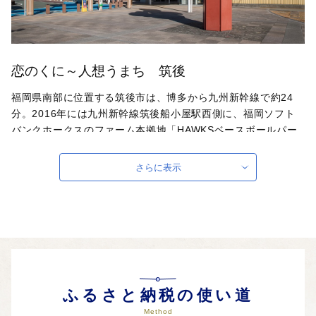
恋のくに～人想うまち 筑後
福岡県南部に位置する筑後市は、博多から九州新幹線で約24
分。2016年には九州新幹線筑後船小屋駅西側に、福岡ソフト
バンクホークスのファーム本拠地「HAWKSベースボールパー
ク筑後」が開業。駅周辺には県営筑後広域公園や九州芸文館、
全国でも唯一「恋命」を祀る「恋木神社」等があり、九州で注
さらに表示
目を集める都市となっています。また、温暖な気候と肥沃な土
地、恵まれた水を利用して、農業が盛んで、米・麦をはじめ、
野菜（イチゴ・ナス・トマト）、果樹（ナシ・ブドウ・モ
モ）、花き、八女茶など、年間を通して多様な品目が栽培され
ています。
ふるさと納税の使い道
Method