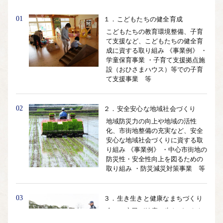
01
１．こどもたちの健全育成
こどもたちの教育環境整備、子育
て支援など、こどもたちの健全育
成に資する取り組み 《事業例》 ・
学童保育事業 ・子育て支援拠点施
設（おひさまハウス）等での子育
て支援事業 等
02
２．安全安心な地域社会づくり
地域防災力の向上や地域の活性
化、市街地整備の充実など、安全
安心な地域社会づくりに資する取
り組み 《事業例》 ・中心市街地の
防災性・安全性向上を図るための
取り組み ・防災減災対策事業 等
03
３．生き生きと健康なまちづくり
全ての市民が健康で生きがいをも
った生活を続けるための保健福祉