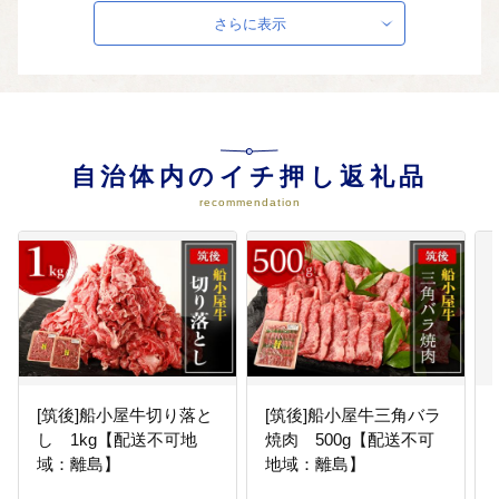
サービスの充実など、生き生きと
さらに表示
健康なまちづくりに資する取り組
み 《事業例》 ・食育推進事業 ・
メタボ対策など、健康教育・健康
診断の推進 等
04
４．デジタル化・脱炭素社会の実
自治体内のイチ押し返礼品
現
recommendation
行政や地域のデジタル化の推進や
脱炭素社会実現に向けた取り組み
など、デジタル化・脱炭素社会の
実現に資する取り組み 《事業例》
・デジタル技術やデータ活用によ
る行政手続きの利便性向上のため
の取組 等
[筑後]船小屋牛切り落と
[筑後]船小屋牛三角バラ
し 1kg【配送不可地
焼肉 500g【配送不可
05
５．農業・産業の振興
域：離島】
地域：離島】
農業や産業の振興に資する取り組
み 《事業例》 ・農産物のブランド