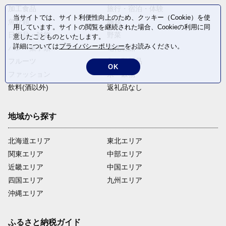
加工食品
旅行・宿泊・体験
当サイトでは、サイト利便性向上のため、クッキー（Cookie）を使
魚介類
麺類
用しています。サイトの閲覧を継続された場合、Cookieの利用に同
日用品・雑貨
野菜
意したことものといたします。
詳細については
プライバシーポリシー
をお読みください。
パン・菓子類
電化製品
フルーツ
卵・乳製品
OK
ファッション
米・穀物
飲料(酒以外)
返礼品なし
地域から探す
北海道エリア
東北エリア
関東エリア
中部エリア
近畿エリア
中国エリア
四国エリア
九州エリア
沖縄エリア
ふるさと納税ガイド