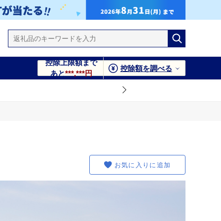
控除上限額まで
控除額を調べる
あと
***,***円
お気に入りに追加