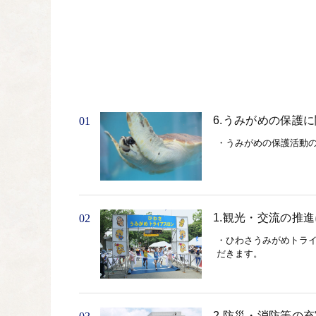
6.うみがめの保護
01
・うみがめの保護活動の
1.観光・交流の推
02
・ひわさうみがめトラ
だきます。
2.防災・消防等の