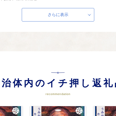
備・自主防災組織等の整備・消防団関係の整備 などに活用させていただきま
さらに表示
関する事業
河川の整備・農地の整備・山林等の整備 などに活用させていただきます。
実に関する事業
自治体内のイチ押し返礼
会教育の充実・伝統行事の伝承 などに活用させていただきます。
recommendation
ー