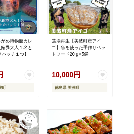
みがめ博物館カレ
藻場再生【美波町産アイ
入館券大人１名と
ゴ】魚を使った手作りペッ
メバッチ１つ】
トフード20ｇ×5袋
円
10,000円
波町
徳島県 美波町