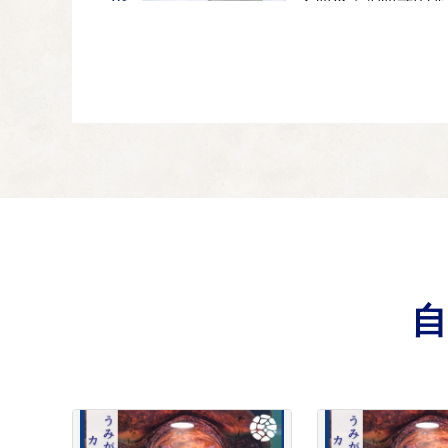
03
・津波避難タワーの整
3.環境の保全等に
04
・海岸、港湾の整備・
4.教育・文化の充
05
・学校教育の充実・社
5.町長お任せメニュ
06