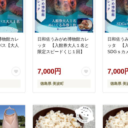
は、寄附金の使い道を町長にお任せください。
博物館カレ
日和佐うみがめ博物館カレ
日和佐う
パス【大人
ッタ 【入館券大人１名と
ッタ 【
限定スピードくじ１回】
SDGｓカ
7,000円
7,000
徳島県 美波町
徳島県 美