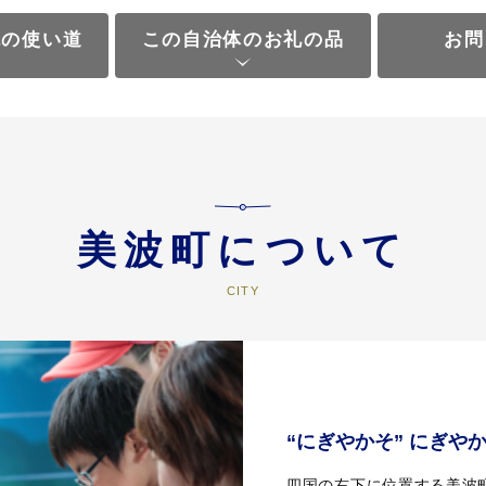
税の使い道
この自治体のお礼の品
お問
美波町について
“にぎやかそ” にぎや
四国の右下に位置する美波