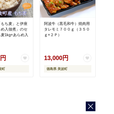
「もち麦」と伊座
阿波牛（黒毛和牛）焼肉用
らめ入佃煮」のセ
タレモミ７００ｇ（３５０
麦1kg+あらめ入
ｇ×２Ｐ）
0円
13,000円
波町
徳島県 美波町