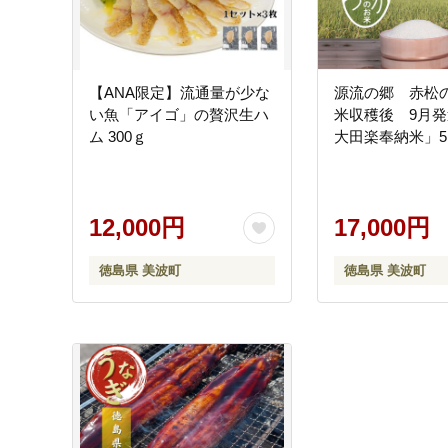
【ANA限定】流通量が少な
源流の郷 赤松
い魚「アイゴ」の贅沢生ハ
米収穫後 9月
ム 300ｇ
大田楽奉納米」5
12,000円
17,000円
徳島県 美波町
徳島県 美波町