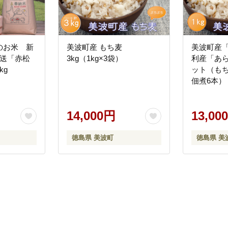
のお米 新
美波町産 もち麦
美波町産
発送「赤松
3kg（1kg×3袋）
利産「あ
kg
ット（もち
佃煮6本）
14,000円
13,00
徳島県 美波町
徳島県 美