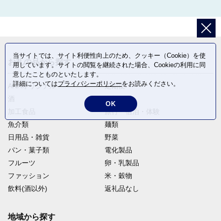
当サイトでは、サイト利便性向上のため、クッキー（Cookie）を使
お礼の品から探す
用しています。サイトの閲覧を継続された場合、Cookieの利用に同
意したことものといたします。
詳細については
プライバシーポリシー
をお読みください。
ANAオリジナル
定期便
酒
肉類
OK
加工食品
旅行・宿泊・体験
魚介類
麺類
日用品・雑貨
野菜
パン・菓子類
電化製品
フルーツ
卵・乳製品
ファッション
米・穀物
飲料(酒以外)
返礼品なし
地域から探す