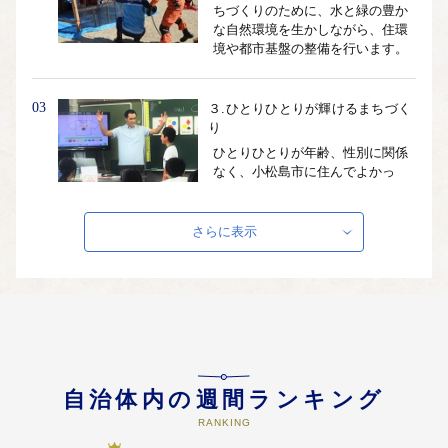
ちづくりのために、水と緑の豊か
な自然環境を生かしながら、住環
境や都市基盤の整備を行います。
03
３.ひとりひとりが輝けるまちづく
り
ひとりひとりが年齢、性別に関係
なく、小松島市に住んでよかっ
た、ずっと住み続けたいと思える
ようにするため、それぞれが主体
性をもっていきいきと輝いて生活
さらに表示
できるまちづくりをめざします。
04
４.未来への活力を育むまちづくり
にぎわいのある地域社会を形成す
るため、小松島市の強みである豊
かな自然が育んだ農作物や水産物
を中心としたブランド力の推進を
自治体内の週間ランキング
強化します。
RANKING