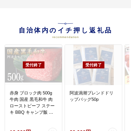
自治体内のイチ押し返礼品
recommendation
赤身 ブロック肉 500g
阿波渦潮ブレンドドリ
牛肉 国産 黒毛和牛 肉
ップバッグ50p
ローストビーフ ステー
キ BBQ キャンプ飯 ア
ウトドア おすすめ 【北
海道・沖縄・離島配送