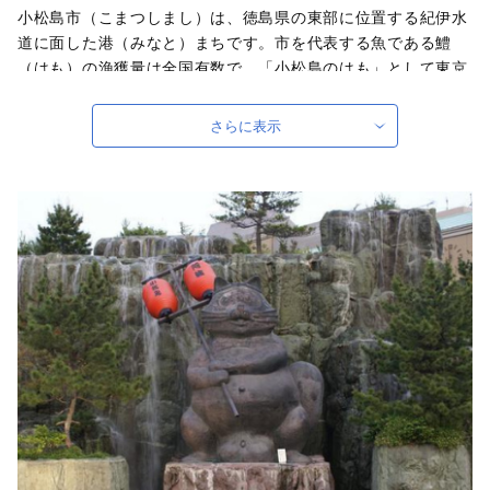
小松島市（こまつしまし）は、徳島県の東部に位置する紀伊水
道に面した港（みなと）まちです。市を代表する魚である鱧
（はも）の漁獲量は全国有数で、「小松島のはも」として東京
の有名店をはじめ、全国から人気を博しています。また、市内
には徳島県下でも最大の規模を誇る産直市があり、阿波牛やミ
さらに表示
カンやトマト、お米といった様々な食材が揃っています。ま
た、古くから、「金長だぬき」という源平合戦をモチーフとし
た逸話が多くあり、港周辺エリアにある広場には、大きなたぬ
きの像が鎮座しています。県内の市としては一番小さい面積で
すが、その中に、港あり、山あり、歴史ありと、見どころ満載
となっています。