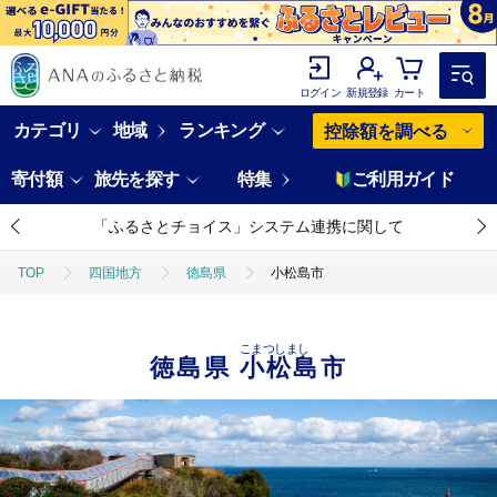
ログイン
新規登録
カート
カテゴリ
地域
ランキング
控除額を調べる
寄付額
旅先を探す
特集
ご利用ガイド
「ふるさとチョイス」システム連携に関して
TOP
四国地方
徳島県
小松島市
こまつしまし
徳島県
小松島市