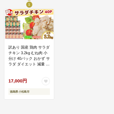
1
05
５.みんなで創るまちづくり
より多くの市民の方にまちづくり
に対して関心を持っていただくた
めに、情報の共有化を図るととも
に、市と連携して公共サービスを
担う組織の支援を行います。
訳あり 国産 鶏肉 サラダ
チキン 3.2kg むね肉 小
分け 40パック おかず サ
ラダ ダイエット 減量 筋
トレ アスリート トレー
ニング ジム フィットネ
17,000円
ス タンパク質 プロテイ
ン 糖質制限 美容 健康
鳥 鶏 とり 肉 鳥肉 とり
徳島県 小松島市
にく ハーブ プレーン お
すすめ グルメ 冷凍 徳島
県